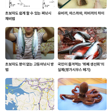
초보자도 쉽게 할 수 있는 찌낚시
유비끼, 마스까와, 히비끼의 차이
채비법
초보자도 꽝이 없는 고등어낚시 방
국민이 즐겨먹는 '뷔페 생선회'의
법
실체(팡가시우스 메기)