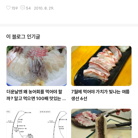
걷고 창밖을 내다보면서 라면 한젓가락 하니 요것도 나름
단잠을 자고 있었어요. 전화벨이 울리길래 잠결에 받았는
운치가 있데요 ^^ 다음주중에 추자도로 1박 2일 낚시를 예
159
54
2010. 8. 29.
데 젊은 남성이 매우 급한듯 말하더군요 "저기 영수(가명)
약해놨는데 예보를 보고 취소해야할지도 모르겠습니다. 연
네 집이죠?" "네 맞는데 영수는 지금 집에 없습니다" 영수
일 비가 오고 있습니다. 이젠 ..
(가명)는 제 남동생입니다. 영업관련 일을 하느라 일요일도
쉬지않고 차를 몰고 여기저기 다닐때가 많습니다. "저기 혹
시 영수네 형님되시는 분이세요?" "맞는데 누구신지.." "저
이 블로그 인기글
는 영수 친구인데요~ 지금 영수가 괴한에게 칼에 맞아서
지금 응급실에 있어요" "네? 그게 무슨말인가요?" "(약간
울먹이면서)그게요~저도 잘 모르겠어요, 영수 만나려고 좀
늦게 도착했는데 괴한들에게 칼에 찔렸는지 배를 움켜잡고
피를 흘리며 쓰러져 ..
더운날엔 왜 농어회를 먹어야 할
7월에 먹어야 가치가 빛나는 여름
까? 알고 먹으면 100배 맛있는 농
생선 6선
어 종류와 제철 이야기