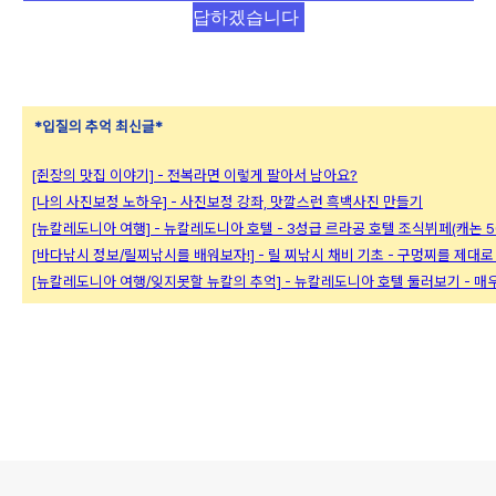
답하겠습니다
*입질의 추억 최신글*
[쥔장의 맛집 이야기] - 전복라면 이렇게 팔아서 남아요?
[나의 사진보정 노하우] - 사진보정 강좌, 맛깔스런 흑백사진 만들기
[뉴칼레도니아 여행] - 뉴칼레도니아 호텔 - 3성급 르라공 호텔 조식뷔페(캐논 500
[바다낚시 정보/릴찌낚시를 배워보자!] - 릴 찌낚시 채비 기초 - 구멍찌를 제대
[뉴칼레도니아 여행/잊지못할 뉴칼의 추억] - 뉴칼레도니아 호텔 둘러보기 - 
로그 정보