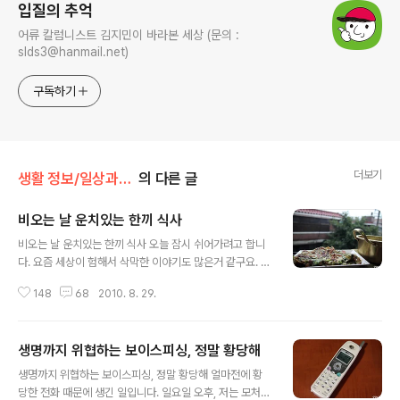
입질의 추억
어류 칼럼니스트 김지민이 바라본 세상 (문의 :
slds3@hanmail.net)
구독하기
더보기
생활 정보/일상과 생각, 사진
의 다른 글
비오는 날 운치있는 한끼 식사
글 내용
비오는 날 운치있는 한끼 식사 오늘 잠시 쉬어가려고 합니
다. 요즘 세상이 험해서 삭막한 이야기도 많은거 같구요. 이
렇게 이야기의 마무리는 먹는걸로 하게되네요 ^^; 비오는
148
68
2010. 8. 29.
날 점심식사는 이렇게 해봤어요 ^^ 제 방 창가에 화분을 몇
개 치우고 대충 부친 부침개와 라면을 올려서 비내리는 풍
경을 감상하고 있어요. 이걸 보니 아침에도 라면이 땡기네
생명까지 위협하는 보이스피싱, 정말 황당해
요 ㅎㅎ 요렇게 양은냄비에다 계란을 넣은채 그대로 놔둔
글 내용
라면을 좋아한답니다. 요건 와이프가 부처준 오징어 부침
생명까지 위협하는 보이스피싱, 정말 황당해 얼마전에 황
개. 오징어 슝슝 썰어넣고 대강 부처도 맛있어요. 방충망을
당한 전화 때문에 생긴 일입니다. 일요일 오후, 저는 모처럼