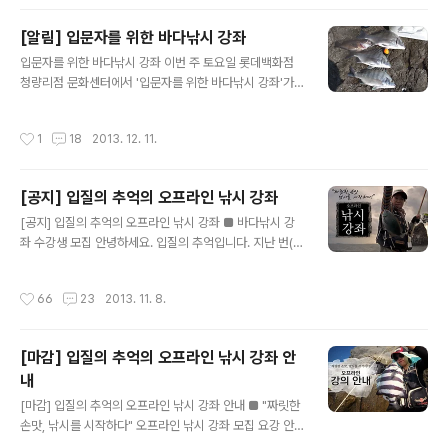
행되는 이번 강좌는 '바다낚시 입문자를 위한 팁'을 주제로
강의할 예정입니다. 대상은 아래와 같습니다. - 낚시를 하
[알림] 입문자를 위한 바다낚시 강좌
고 싶은데 어떻게 시작해야 할지 모르는 분 - 바다 낚시에
글 내용
갓 입문하신 분 아무쪼록 '바다낚시 입문'에 관심 있으신 분
입문자를 위한 바다낚시 강좌 이번 주 토요일 롯데백화점
들의 많은 관심 부탁드리면서 아래 모집 요강을 참조하십
청량리점 문화센터에서 '입문자를 위한 바다낚시 강좌'가
시오. #. 2차 강좌 일시 : 7월 13일(일) 시간 : 11:00~12:3
있습니다. 온라인 신청을 미처 하지 못했다면 당일 날 문화
0 장소 : 롯데백화점 김포공항점 문화센터 수강료 :..
센터에서 접수하면 강의를 들으실 수 있습니다. #. 3차 강
작성시간
1
18
2013. 12. 11.
좌 일시 : 12월 14일(토) 시간 : 15:00~16:00 장소 : 롯데
백화점 청량리점 강의실 A 수강료 : 2,000원 정원 : 20명
내용 : 수도권 바다 낚시 입문자를 위한 팁 강의 내용은 이
[공지] 입질의 추억의 오프라인 낚시 강좌
제 바다낚시를 시작하려는 분들과 입문자 용에 맞춰져 있
글 내용
습니다. 낚시는 하고 싶은데 어디서 어떻게 시작해야할지
[공지] 입질의 추억의 오프라인 낚시 강좌 ■ 바다낚시 강
모르겠다면, 제 강의가 도움이 될 것입니다. 많은 참여 바랍
좌 수강생 모집 안녕하세요. 입질의 추억입니다. 지난 번(롯
니다. 제 블로그가 마음에 들면 구독+해 주세요!
데 백화점 영등포 점) 강좌에 이어 서울, 수도권 조사님을
대상으로 바다 낚시 강좌를 계속 이어나갈까 합니다. 질의
작성시간
66
23
2013. 11. 8.
응답 시간을 포함하여 약 1시간 20분 가량 진행되는 이번
강좌 역시 "수도권 바다낚시 팁"을 주제로 강의할 예정입니
다. 대상은 아래와 같습니다. - 앞으로 바다 낚시 입문을 희
[마감] 입질의 추억의 오프라인 낚시 강좌 안
망하는 분 - 바다 낚시에 갓 입문 하신 분 - 낚시를 좀 다녔
내
으나 기초에 대한 정립이 필요하신 분 아무쪼록 '바다낚시
글 내용
입문'에 관심 있으신 분들의 많은 관심 부탁드리면서 아래
[마감] 입질의 추억의 오프라인 낚시 강좌 안내 ■ "짜릿한
모집 요강을 참조하십시오. #. 2차 강좌 일시 : 12월 7일
손맛, 낚시를 시작하다" 오프라인 낚시 강좌 모집 요강 안
(토) 시간 : 15:30~16:30 장소 : 롯데백화점 안산점..
녕하세요. 입질의 추억입니다. 천고마비의 계절이자 낚시