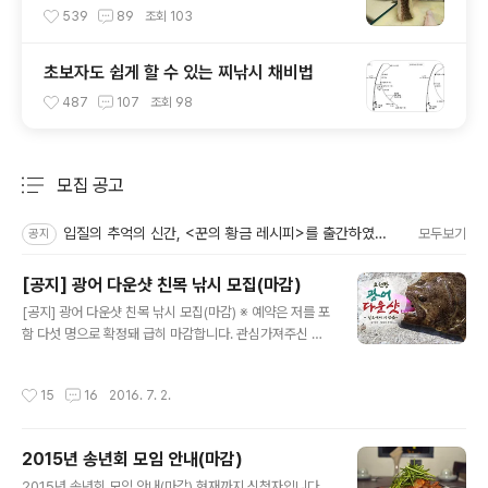
539
89
조회
103
초보자도 쉽게 할 수 있는 찌낚시 채비법
487
107
조회
98
모집 공고
분류 전체보기
주요 글 목록
입질의 추억의 신간, <꾼의 황금 레시피>를 출간하였습니다.
모두보기
공지
[공지] 광어 다운샷 친목 낚시 모집(마감)
글 내용
[공지] 광어 다운샷 친목 낚시 모집(마감) ※ 예약은 저를 포
함 다섯 명으로 확정돼 급히 마감합니다. 관심가져주신 여
러분께 감사의 말을 전합니다. 오래간만에 광어 다운샷을
독자분들과 함께 즐기기 위해 출조를 공지합니다. 관심있
작성시간
15
16
2016. 7. 2.
는 분들의 많은 신청 바랍니다. ■ 오천항 광어 다운샷 출조
모집 일시 : 7월 8일 금요일 (당일치기 일정) 집결 장소 : 아
래 집결지 참조 출발 시각 : 추후 개별 통보(당일 새벽 1시
2015년 송년회 모임 안내(마감)
일 때가 많음) 비용 : 1인 14~16만원 정도 발생 예정 (선비
글 내용
+ 셔틀 버스 + 조식) 입금 방법 : 문자로 개별 통지 모집 인
2015년 송년회 모임 안내(마감) 현재까지 신청자입니다.