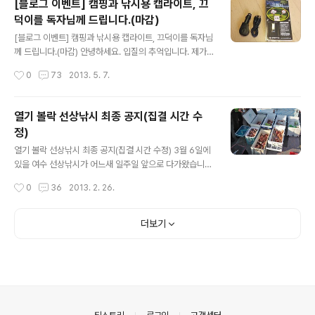
[블로그 이벤트] 캠핑과 낚시용 캡라이트, 끄
조력이 있는 분 보다는 이제 낚시에 재미를 들였거나 혹은
덕이를 독자님께 드립니다.(마감)
낚시를 입문하고자 하는 분들을 위한 지침서로 자신에게
글 내용
맞는 낚시 장르와 대상어를 케어해 주고, 필요한 낚시용품
[블로그 이벤트] 캠핑과 낚시용 캡라이트, 끄덕이를 독자님
과 소품에 대해 조언하며, 바다낚시 기초를 다듬어 원하는
께 드립니다.(마감) 안녕하세요. 입질의 추억입니다. 제가
대상어를 잡을 수 있도록 돕습니다. 좀 더 많은 분에게 나눠
블로그를 운영한지 어언 3년이 지났는데 지금까지 번번한
작성시간
0
73
2013. 5. 7.
드리고 싶지만, 저에게 주어진 수량이 40권 뿐입니다. 낚
이벤트 한번 진행해 본적이 없습니다. 그런데 올해 5월만
시 관련 지..
이벤트가 두 건이 예정되어 있어 그 중 한 건을 진행하려고
합니다. 어제 리뷰했던 제품으로 캠핑과 낚시용 캡라이트
열기 볼락 선상낚시 최종 공지(집결 시간 수
인 끄떡이 10대를 증정받아 블로그 독자님께 나눠드리겠
정)
습니다.(선착순 댓글 10분에게만 한정) 이제 날도 많이 풀
글 내용
려 밤 낚시 많이들 하실텐데 민물, 바다 상관없이 사용할 수
열기 볼락 선상낚시 최종 공지(집결 시간 수정) 3월 6일에
있으니 한번 사용해 보시기 바랍니다. 아래는 낚시용 캡라
있을 여수 선상낚시가 어느새 일주일 앞으로 다가왔습니
이트 끄덕이 정보입니다. 끄덕이는 건전지를 필요로 하지
다. 지난달에 있었던 "선상낚시 출조인원 모집" 을 통해 함
작성시간
0
36
2013. 2. 26.
않습니다. 차량 이동시, 혹은 USB 케이블을 통해 충전하는
께 가실 분들의 윤곽이 대략적으로 잡혔는데요. 몇몇 분들
방식입니다. 구성은 본체..
이 취소해서 아직 자리가 남아 있으니깐요. 관심있는 분들
은 많은 신청 부탁합니다.(신청하러가기) 아래는 최종 공지
더보기
입니다. ■ 볼락/열기 선상낚시 출조 낚시일시 : 3월 6일
(수) 집결시간 : 3월 5일(화) 밤 11시 10분까지 오세요. 집
결장소 : 경기도 부천시 원미구 상동 549-2 호수공원 제 1
공용 주차장(11시 30분 출발) 픽업장소 : 경기도 안산시 상
록구 월피동 481 성우주유소 공용주차장(11시 50분 출
발) 이동수단 : 26인승 리무진 버스 출조인원 : 20명(아..
의안내