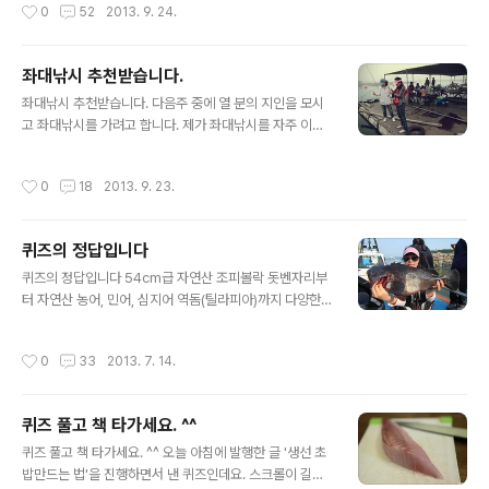
작성시간
0
52
2013. 9. 24.
하기 가장 좋은 가을이 왔습니다. 년 중 최고의 낚시 시즌을
맞아 입질의 추억이 오프라인 강좌를 하게 되었습니다. 아
무쪼록 '바다낚시 입문'에 관심 있으신 분들의 많은 관심 부
좌대낚시 추천받습니다.
탁드리면서 아래 모집 요강을 올리겠습니다. #. 1차 강좌
글 내용
좌대낚시 추천받습니다. 다음주 중에 열 분의 지인을 모시
일시 : 9월 28일(토) 시간 : 14:00~15:00 장소 : 서울 롯
고 좌대낚시를 가려고 합니다. 제가 좌대낚시를 자주 이용
데백화점 영등포점, 문화센터 외부강좌 수강료 : 1,000원
하지 않아 이쪽으로 좀 아시는 분의 정보가 필요해서요. 대
정원 : 30명 내용 : 수도권 낚시 입문자를 위한 바다낚시 팁
부분 낚시를 처음 접하는 분들이어서 다른 분들과 위화감
온라인 접수기간 : 2013.08.02~2013.09.25 신청 방법
작성시간
0
18
2013. 9. 23.
이 없으면서 프리하게 즐기다 올 수 있는 곳이었으면 좋겠
: 롯데 백화점 문화센터에서 수강 신청..
습니다. 충남 태안 쪽이면 어디든 상관없습니다. 괜찮은 좌
대낚시가 있으면 추천 좀 부탁드리겠습니다. ^^ 제 블로그
퀴즈의 정답입니다
가 마음에 들면 구독+해 주세요!
글 내용
퀴즈의 정답입니다 54cm급 자연산 조피볼락 돗벤자리부
터 자연산 농어, 민어, 심지어 역돔(틸라피아)까지 다양한
의견을 주셔서 감사합니다. 하지만 정답은 '조피볼락'이에
요. ^^; 좀 어리둥절 하실 겁니다. 자연산 우럭, 특히 이정도
작성시간
0
33
2013. 7. 14.
씨알급의 우럭은 보통의 우럭과는 다른데요. 여기에 숙성
까지 더해져서 알아맞추시기가 어려우셨을 겁니다. 그래도
어제 정답을 맞추신 분이 두 분 나왔습니다. 선상 낚시 마니
퀴즈 풀고 책 타가세요. ^^
아이신 바다향기님, 역시 척 보고 알아보시네요. 그리고 L
글 내용
OVE 지영님 이렇게 두 분께 '짜릿한 손맛, 낚시를 시작하
퀴즈 풀고 책 타가세요. ^^ 오늘 아침에 발행한 글 '생선 초
다'를 보내드리겠습니다. 퀴즈의 난이도 치고는 선물이 넘
밥만드는 법'을 진행하면서 낸 퀴즈인데요. 스크롤이 길다