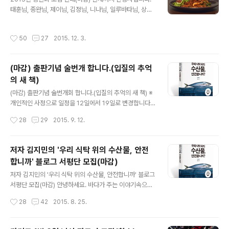
원 : 서울 및 수도권 출발자에 한해서 5명 선착순 모집 마감
태훈님, 종완님, 제이님, 김정님, 니나님, 일루바타님, 상원
: 7월 4일(월) 정오에 신청 마감. #. 신청 방법(5명 선착순)
아빠님, 최필님. 오후 5시에 모집 마감하겠습니다. 다사다
비밀댓글로 이름, 연락처를 적어주..
난했던 한해가 저물어갑니다. 매년마다 하는 연중 행사이
작성시간
50
27
2015. 12. 3.
지만, 모임 때마다 늘 새롭고 신선합니다. 올해도 어김없이
송년회를 마련했는데 대상은 제 블로그를 구독하시는 독자
라면 누구든 환영하니 아래 공지를 보고 신청해주시기 바
(마감) 출판기념 술번개 합니다.(입질의 추억
랍니다. ※ 사진은 지난 9월 모임 때 함께한 음식으로 메뉴
의 새 책)
는 그때마다 바뀔 수 있습니다. ■ 입질의 추억의 송년회 일
글 내용
시 : 12월 5일(토) 시간 : 오후 6시 장소 : 홍대 한식주점 얼
(마감) 출판기념 술번개회 합니다.(입질의 추억의 새 책) ※
쑤 모집인원 : 10~11명(선착순 댓글순) 대상 : 독자 회비 :
개인적인 사정으로 일정을 12일에서 19일로 변경합니다.
3만원(대방어 잡으면 비용이 조금 추가될 수 있습니다.)
현재까지 신청해주신 분입니다. 차진호님, 권오현님, 일루
작성시간
28
29
2015. 9. 12.
+..
바타님, 전진태님, 김상한님, 이복주님, 사부님, 김도형님,
유영선님. 이상 마감하였습니다. 감사합니다. 안녕하세요.
저자 김지민(입질의 추억)입니다. 작년 송년회를 끝으로 모
저자 김지민의 '우리 식탁 위의 수산물, 안전
임을 하지 못했는데 올해 첫 모임은 출판 기념회를 가장하
합니까' 블로그 서평단 모집(마감)
여 술자리를 마련했습니다. 아래 공지를 살피시고 오프라
글 내용
인 모임에 오실 분들은 댓글로 신청해주세요. ■ 좋은 음식,
저자 김지민의 '우리 식탁 위의 수산물, 안전합니까' 블로그
즐거운 잡담의 모임 일시 : 9월 19일(토) 시간 : 오후 6시
서평단 모집(마감) 안녕하세요. 바다가 주는 이야기속으로
장소 : 홍대 한식주점 얼쑤 모집인원 : 11명(선착순 댓글순)
의 '입질의 추억' 김지민입니다. 이번에 제가 1년 6개월의
작성시간
28
42
2015. 8. 25.
대상 : 독자 회비 : 3만원(2차 가면 플러스 알파) ※ 댓..
준비 끝에 두 번째 책을 출판하게 되었습니다. 사실 저는 사
람들에게 낚시 블로거로 알려졌고 첫 저서도 바다낚시 관
련 실용서였지만, 이번에 낸 책은 우리 먹거리의 중심인 수