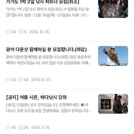
가거도 1박 2일 낚시 파트너 모집(취소)
산물에 관한 이야기를 다루었습니다. 원래는 올 초에 출판
글 내용
가거도 1박 2일 낚시 파트너 모집(취소) ※ 일정을 취소 및
하기로 했는데 수산물이라는 주제가 때로는 민감한 사안일
연기합니다. 일정 : 12월 18일(목)~20일(토) 비용 : 37만
수 있고 전국민적인 먹거리다 보니 내용의 신뢰도와 품질
원(밑밥, 미끼 별도) 모집 인원 : 1명 가거도는 국토 최서남
을 높이고자 심혈을 기울이는 바람에 출판 시기가 늦춰졌
단이라 비용이 좀 셉니다. 일정은 18일 저녁에 서울(수도
습니다. 이번에 나오게 될 책은 국내의 열악한 수산물, 생선
작성시간
34
5
2014. 12. 15.
권)에서 출발하여 낚시한 다음 현지에서 토요일 오후 3시
회 정보를 바르게 알리는 계기가 될 것임을 확신하고 있으
에 철수합니다. 일정은 가거도에서 1박 2일이며 총 두 번의
며, 원고 분량이 많아서 총 두 ..
출조가 있습니다. 대상어는 대물 감성돔입니다. 서둘러 예
광어 다운샷 함께하실 분 모집합니다.(마감)
약을 해야 하기 때문에 모집은 16일 자정까지만 받도록 하
글 내용
겠습니다. - DSLR 카메라 조작 가능한 자 - 기본적인 반유
광어 다운샷 함께하실 분 모집합니다.(마감) 많은 관심속에
동 낚시 유경험자 이왕이면 이 두 가지가 되는 분이면 좋겠
예약이 마감되었습니다. 아직 한달 이상 남았음에도 서해
습니다. 출조를 희망하시는 분은 아래 댓글에 '비밀댓글'로
권 루어낚시가 과열 조짐을 보이는지 선사를 독배로 잡기
성함, 연락처 남겨주시기 바랍니다. 자세한 사항은 유선..
가 어려웠습니다. 요새는 정원단속도 매우 심해 제가 확보
작성시간
23
43
2014. 8. 27.
한 자리는 아쉽게도 11명 뿐이었습니다. 다음에는 좀 더 넉
넉하게 예약을 잡아 모두에게 고루 기회가 갈 수 있도록 하
겠습니다. 아래는 저와 함게 광어 다운샷을 가게 될 참석자
[공지] 여름 시즌, 바다낚시 강좌
명단입니다. 입질의 추억외 바다향기님, 즐거워야 인생이
글 내용
다님, 전희룡님, 상원아빠님, 김성호님, Bobgom님, 김석
[공지] 12일(토) 낚시 강의있습니다. 신청해주세요. ■ 바
님, echo.off님, 이승화님, cheche8님 이상 11명. 입금
다낚시 강좌 수강생 모집 안녕하세요. 입질의 추억입니다.
안내는 개별로 알려드리겠습니다.(일단 예약금은 급한대로
지난 번(롯데 백화점 영등포 점과 청량리 점) 강좌에 이어
제 돈으로 걸어논 상황입니다. 자리가 뺏길수도 있어서) 약
서울, 수도권 예비 조사님을 대상으로 바다 낚시 강좌가 있
작성시간
45
24
2014. 7. 10.
속한대로 독자님들..
습니다. 질의 응답 시간을 포함하여 약 1시간 20분 가량 진