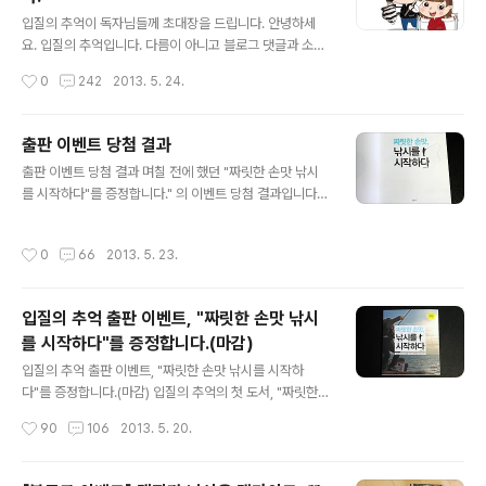
글 내용
있는 게 광어 다운샷이 아닐까 생각해 봅니다. 그러데 요즘
입질의 추억이 독자님들께 초대장을 드립니다. 안녕하세
유행하고 있는 참돔 타이라바나 광어 다웃샷의 조황은 한
요. 입질의 추억입니다. 다름이 아니고 블로그 댓글과 소통
가지 공통점이 있습니다. 제 아무리 호황이다 뭐다 하지만,
에 관해 말씀드리고자 합니다. 제 블로그는 네이버도 다음
작성시간
0
242
2013. 5. 24.
막상 가보면 빈작을 면..
도 아닌 '티스토리 블로그'입니다. 티스토리에 로그인 하려
면 '초대장'이 있어야 가입할 수 있습니다. 그래서 비로그인
자는 댓글을 달 때마다 이름과 비밀번호를 적어야 하는 수
출판 이벤트 당첨 결과
고로움이 있으며, 여기에 자신이 단 댓글에 어떠한 반응이
글 내용
출판 이벤트 당첨 결과 며칠 전에 했던 "짜릿한 손맛 낚시
달렸는지 확인하려면 해당 포스팅을 찾아가야 하는 번거로
를 시작하다"를 증정합니다." 의 이벤트 당첨 결과입니다.
움이 있었습니다. 하지만 티스토리 초대장이 있으면 이 모
생각보다 많은 분들이 참여해 주셔서 당황했습니다. ^^; 생
든 게 해결됩니다. 초대장이 있으면 티스토리에 바로 가입
각같아선 제 사비를 털어서라도 책을 구매하여 참여해 주
할 수 있으며, 닉네임 하나 정해서 블로그를 개설할 수도 있
작성시간
0
66
2013. 5. 23.
신 모든 분들께 보내드리고 싶지만, 그러지 못함이 참으로
고요. 또 제 블로그에서도 댓글을 달 때도 매우 편리하며,
안타까웠습니다. 당첨 못 되어도 너무 상심 하지 마시고요.
자신의 댓글에 어떤 답글이 달렸는지..
'짜릿한 손맛, 낚시를 시작하다'는 현재 예스24, 교보, 알라
입질의 추억 출판 이벤트, "짜릿한 손맛 낚시
딘등 온라인 서점에서 9,900원에 할인 판매 되고 있으니
를 시작하다"를 증정합니다.(마감)
구매하실 분에게 참고가 되었으면 좋겠습니다. 이벤트 당
글 내용
첨 대상자는 앞서 말씀드렸듯 선착순이 아니고 그동안 블
입질의 추억 출판 이벤트, "짜릿한 손맛 낚시를 시작하
로그 댓글과 페이스북을 통해 저와 꾸준히 소통해 오신 분
다"를 증정합니다.(마감) 입질의 추억의 첫 도서, "짜릿한
들을 위주로 선정한다고 공지를 올렸습니다. 그래서 댓글
손맛 낚시를 시작하다" (지은이 김지민, 출판사 (주)우듬지)
작성시간
90
106
2013. 5. 20.
을 못 달아도 그간 꾸준히 ..
#. '짜릿한 손맛, 낚시를 시작하다'를 열 분에게 드리겠습니
다. 이 책은 '취미를 통해 즐거워지는 일상'을 테마로 좀 더
쉽고, 좀 더 재미있게 바다낚시 입문을 도와주는 책입니다.