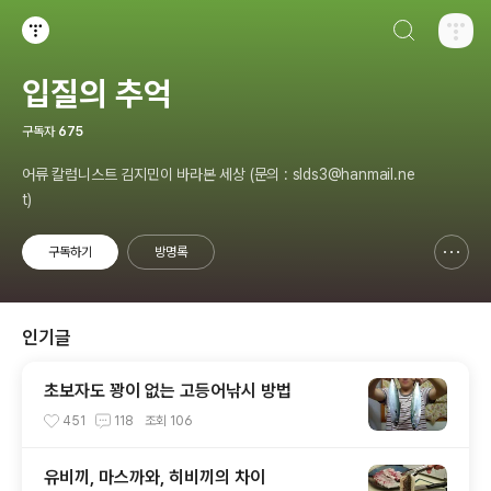
검색하기
티스토리
입질의 추억
구독자
675
어류 칼럼니스트 김지민이 바라본 세상 (문의 : slds3@hanmail.ne
t)
구독하기
방명록
신고하기 레이어
열기
인기글
초보자도 꽝이 없는 고등어낚시 방법
451
118
조회
106
유비끼, 마스까와, 히비끼의 차이