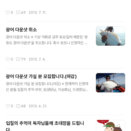
소소해서 죄송하네요. ^^; LOVE 지영님은 댓글에 받으실
보니 퀴즈에 집중하기 어려워 참여율을 높이고자 이렇게
주소와 연락처, 성함을 적어주십시요. 그리고 정답을 알아
따로 퀴즈를 내 봅니다. 힌트는 이미 본문을 통해서 어느 정
작성시간
0
69
2013. 7. 11.
맞추진 못했지만, ..
도 나간 것 같고요. 그것을 분석하신 분도 계셔서 갠적으로
좀 놀랍습니다. (본문 글 보기 '생선 초밥만드는 법') 3번째
와 4번째 사진에서 가운데 들어간 초밥은 광어에요. 가장
광어 다운샷 취소
자리에 있는 초밥이 오늘의 퀴즈입니다. 맞추신 분은 선착
글 내용
순 세 분에 한해 제가 쓴 도서인 "짜릿한 손맛, 낚시를 시작
광어 다운샷 취소 ※ 기상 악화로 금주 토요일에 예정된 '왕
하다"를 증정하겠습니다. (3권 밖에 없는 관계로 ㅠㅠ) 일
등도 광어 다운샷'을 취소합니다. 혹시 모르니 신청하신 분
식 업계에 몸 담고 계신 분들도 마구마구 참여해 주시기 바
들에게 개별 통지하겠습니다. 감사합니다. 사진은 지난 금
랍니다. ^^ 제 블로그가 마음에 들면 구독+해 주세요!
요일 독자님들과 함께한 광어 다운샷에서 6짜 좀 못되는
작성시간
0
79
2013. 7. 4.
광어를 낚은 필자 안녕하세요. 입질의 추억입니다. 한조무
역 박범수 대표님의 배려로 서해 먼바다 섬인 왕등도 광어
다운샷을 할인된 가격으로 모집해서 우리 블로그 독자님들
광어 다운샷 가실 분 모집합니다.(마감)
과 함께 즐거운 시간을 보내고자 합니다. 아래 공지를 보고
글 내용
댓글로 신청해 주세요. ■ 왕등도 광어 다운샷 함께 하실
광어 다운샷 가실 분 모집합니다.(마감) ※ 현재까지 신청하
분! 낚시 일정 : 7월 6일(토) 집결 시간 : 7월 6일(토) 새벽
신 분들 입질의 추억 부부, 밥곰팅님, 이승화님, 드렁칡님,
5시까지 집결 (5시 30분에 출항) 집결 장소 : 군산시 오식
까칠규니님, 파도지기님 총 7분입니다. 아직 자리가 남아
도동 1004번지 파워피싱 앞 이동 수단 : 개별 이동 출조 회
있으니 아래 공지를 읽어주시고 신청하시면 됩니다. 본격
작성시간
0
68
2013. 6. 21.
비 :..
적인 광어 시즌을 맞아 블로그 독자님들과 함께 친목도모
겸, 광어 다웃샷을 계획하고 있습니다. 지금 가장 확률이 높
은 낚시 장르가 '광어 다웃샷'입니다. 물론 낚시라는 게 그
입질의 추억이 독자님들께 초대장을 드립니
날 뚜껑을 열어봐야 알겠지만, 현재로써는 여러명이 한데
다.
어울려 즐겁게 놀수 있고 거기에 조황도 괜찮게 기대할 수