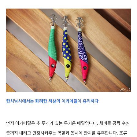
한치낚시에서는
화려한 색상의 이카메탈이 유리하다
먼저 이카메탈은 추 무게가 있는 무거운 메탈입니다. 채비를 공략 수심
층까지 내리고 안정시켜주는 역할과 동시에 한치를 유혹합니다. 조류