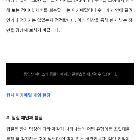
하되 입질이 없으면 플러스 마이너스 2~3미터씩 수심을 조정해서 탐색
해 보는 겁니다. 채비를 회수할 때는 이카메탈이나 슷테가 라인에 걸려
있거나 엉키지는
않았는지 점검합니다. 아래 영상을 통해 한치 낚는 장
면을 감상해 보시기 바랍니다.
동영상 서비스가 종료되어 해당 콘텐츠를 재생할 수 없습니다.
한치 이카메탈 게임 현장
#. 입질 패턴과 챔질
입질은 한치
먹성에 따라 제각기 나타나는데 어떤
유형이든
초릿대를
통해 잘
감지하는
것이 남보다 더 많이 잡는 비결입니다. 일단 입질이