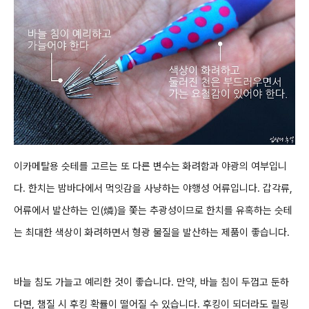
이카메탈용 슷테를 고르는 또 다른 변수는 화려함과 야광의 여부입니
다.
한치는 밤바다에서 먹잇감을 사냥하는 야행성 어류입니다. 갑각류,
어류에서 발산하는 인(燐)을 쫓는 추광성이므로
한치를 유혹하는 슷테
는 최대한 색상이 화려하면서 형광 물질을 발산하는 제품이 좋습니다.
바늘 침도
가늘고 예리한 것이 좋습
니다. 만약, 바늘 침이 두껍고 둔하
다면, 챔질 시 후킹 확률이 떨어질 수 있습니다. 후킹이 되더라도 릴링