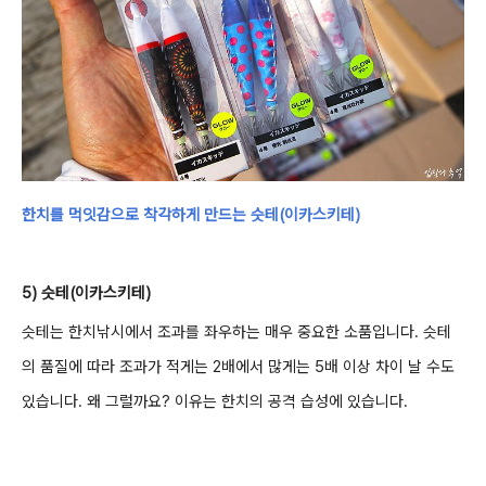
한치를 먹잇감으로 착각하게 만드는
슷테(이카스키테)
5) 슷테(이카스키테)
슷테는
한치낚시에서
조과를 좌우하는 매우 중요한 소품입니다. 슷테
의 품질에 따라 조과
가 적게는 2배에서 많게는 5배 이상 차이
날 수도
있습니다
. 왜 그럴까요? 이유는
한치의 공격 습성에
있습니다.