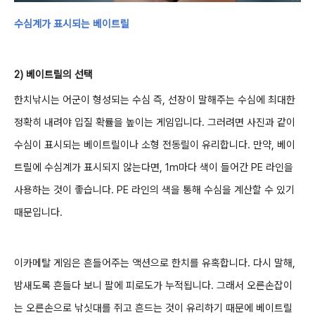
수심계가 표시되는 베이트릴
2) 베이트릴의 선택
한치낚시는 어군이 형성되는 수심 즉, 선장이 말해주는 수심에 최대한
정확히 내려야 입질 확률을 높이는 게임입니다. 그러려면 사진과 같이
수심이 표시되는 베이트릴이나
소형 전동릴이 유리합니다. 만약, 베이
트릴에 수심계가 표시되지 않는다면, 1m마다 색이 들어간 PE 라인을
사용하는 것이 좋습니다. PE 라인의 색을 통해 수심을 계산할 수 있기
때문입니다.
이카메탈 게임은 흔들어주는 액션으로 한치를 유혹합니다. 다시 말해,
밤새도록 흔들다 보니 팔에 피로도가 누적됩니다. 그래서 오른손잡이
는 오른손으로 낚싯대를 쥐고 흔드는 것이 유리하기 때문에
베이트릴