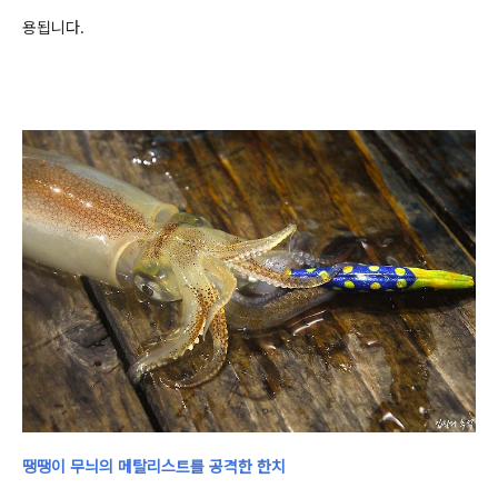
용됩니다.
땡땡이 무늬의 메탈리스트를 공격한 한치