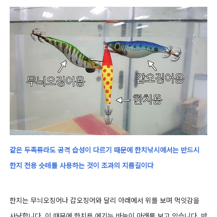
같은 두족류라도 공격 습성이 다르기 때문에 한치
낚시에서는 반드시
한지 전용 슷테를 사용하는 것이 조과의 지름길이다
한치는 무늬오징어나 갑오징어와 달리 아래에서 위를 보며 먹잇감을
사냥합니다. 이 때문에 한치용 에기는 바늘이 아래를 보고 있습니다. 반