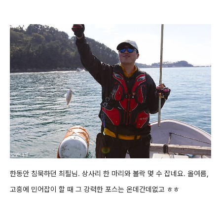
한동안 침묵하던 최필님. 상사리 한 마리와 볼락 몇 수 잡네요. 올여름,
고흥에 민어잡이 할 때 그 강력한 포스는 온데간데없고 ㅎㅎ