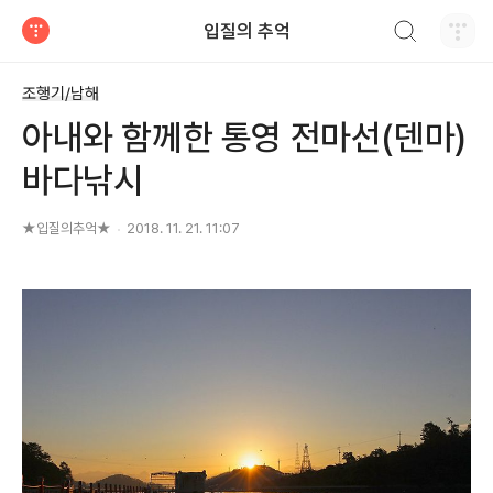
검색하기
입질의 추억
티스토리
조행기/남해
아내와 함께한 통영 전마선(덴마)
바다낚시
★입질의추억★
2018. 11. 21. 11:07