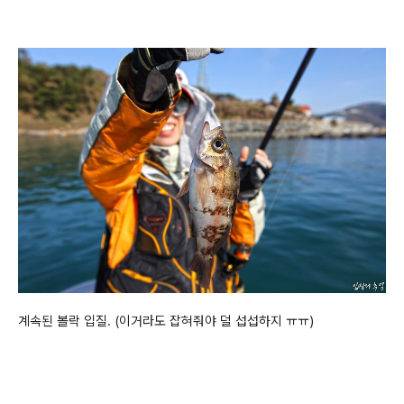
계속된 볼락 입질. (이거라도 잡혀줘야 덜 섭섭하지 ㅠㅠ)