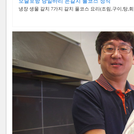
모슬포항 당일바리 은갈치 풀코스 정식
냉장 생물 갈치 7가지 갈치 풀코스 요리(조림,구이,탕,회