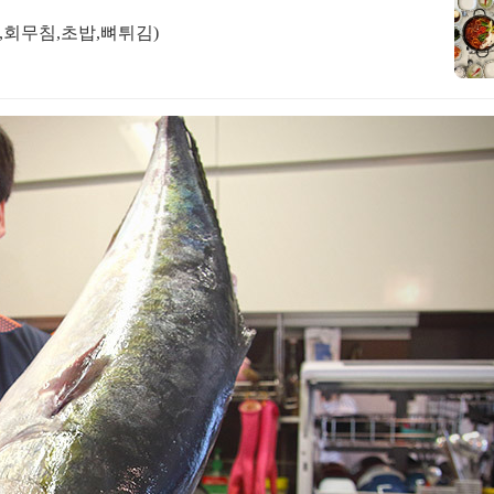
,회무침,초밥,뼈튀김)
카테고리