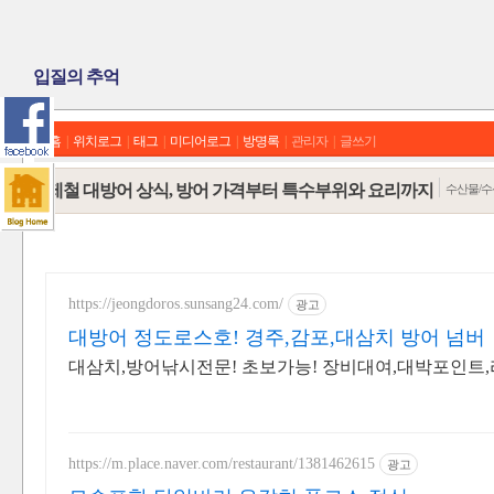
입질의 추억
홈
|
위치로그
|
태그
|
미디어로그
|
방명록
|
관리자
|
글쓰기
제철 대방어 상식, 방어 가격부터 특수부위와 요리까지
수산물/수
https://jeongdoros.sunsang24.com/
광고
대방어 정도로스호! 경주,감포,대삼치 방어 넘버
대삼치,방어낚시전문! 초보가능! 장비대여,대박포인트,라
https://m.place.naver.com/restaurant/1381462615
광고