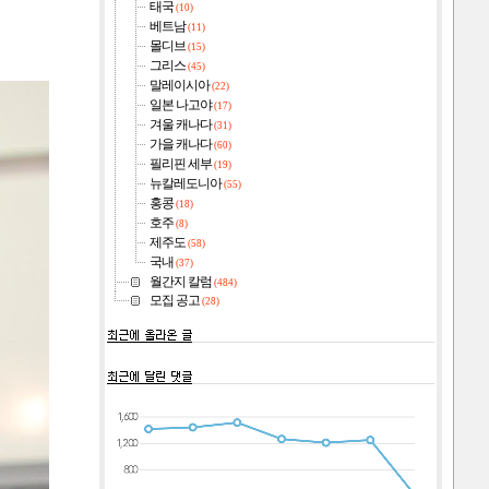
태국
(10)
베트남
(11)
몰디브
(15)
그리스
(45)
말레이시아
(22)
일본 나고야
(17)
겨울 캐나다
(31)
가을 캐나다
(60)
필리핀 세부
(19)
뉴칼레도니아
(55)
홍콩
(18)
호주
(8)
제주도
(58)
국내
(37)
월간지 칼럼
(484)
모집 공고
(28)