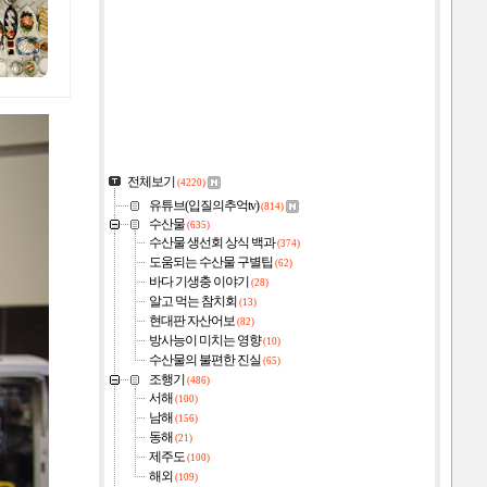
전체보기
(4220)
유튜브(입질의추억tv)
(814)
수산물
(635)
수산물 생선회 상식 백과
(374)
도움되는 수산물 구별팁
(62)
바다 기생충 이야기
(28)
알고 먹는 참치회
(13)
현대판 자산어보
(82)
방사능이 미치는 영향
(10)
수산물의 불편한 진실
(65)
조행기
(486)
서해
(100)
남해
(156)
동해
(21)
제주도
(100)
해외
(109)