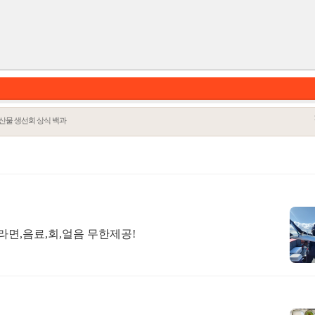
산물 생선회 상식 백과
면,음료,회,얼음 무한제공!