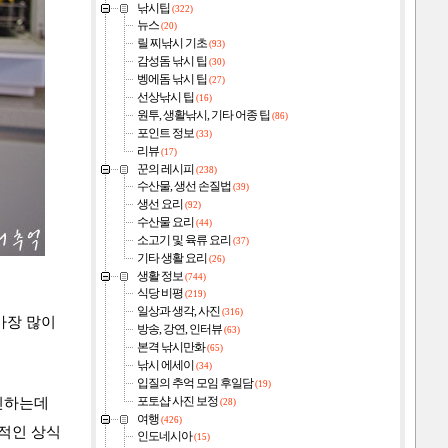
낚시팁
(322)
뉴스
(20)
릴 찌낚시 기초
(93)
감성돔 낚시 팁
(30)
벵에돔 낚시 팁
(27)
선상낚시 팁
(16)
원투, 생활낚시, 기타 어종 팁
(86)
포인트 정보
(33)
리뷰
(17)
꾼의 레시피
(238)
수산물, 생선 손질법
(39)
생선 요리
(92)
수산물 요리
(44)
소고기 및 육류 요리
(37)
기타 생활 요리
(26)
생활 정보
(744)
식당 비평
(219)
일상과 생각, 사진
(316)
 가장 많이
방송, 강연, 인터뷰
(63)
본격 낚시만화
(65)
낚시 에세이
(34)
입질의 추억 모임 후일담
(19)
경신하는데
포토샵 사진 보정
(28)
여행
(426)
적인 상식
인도네시아
(15)