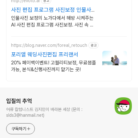
http://evoto.ai
광고
사진 편집 프로그램 사진보정 인물사진
보정 1분컷
인물사진 보정의 노가다에서 해방 시켜주는
AI 사진 편집 프로그램 사진보정. 사진 속 인
물을 나이, 성별대로 자동 인식하여 한번의
클릭으로 보정 끝.
https://blog.naver.com/foreal_retouch
광고
포리앨 웨딩사진편집 프리랜서
20% 페이백이벤트! 고퀄리티보정, 무료샘플
가능, 본식&신행사진까지 맡기는 곳!
로그 정보
입질의 추억
어류 칼럼니스트 김지민이 바라본 세상 (문의 :
slds3@hanmail.net)
구독하기