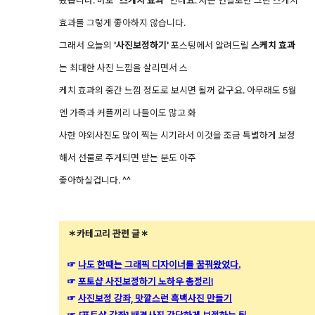
봤습니다. 바로
"스케치 효과"
인데요. 저는 연필로만 그린 스케치
효과를 그렇게 좋아하지 않습니다.
그래서 오늘의
'사진보정하기'
포스팅에서 알려드릴
스케치 효과
는
최대한 사진 느낌을 살리면서 스
케치 효과의 중간 느낌 정도로 보시면 될꺼 같구요. 아무래도 5월
엔 가족과 커플끼리 나들이도 많고 화
사한 야외사진도 많이 찍는 시기라서 이것을 조금 특별하게 보정
해서 선물로 주게되면 받는 분도 아주
좋아하실겁니다. ^^
＊카테고리 관련 글＊
☞
나도 한때는 그래픽 디자이너를 꿈꿔왔었다.
☞
포토샵 사진보정하기 노하우 총정리!
☞
사진보정 강좌, 맛깔스런 흑백사진 만들기