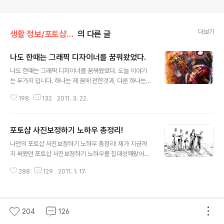
더보기
생활 정보/포토샵 사진 보정
의 다른 글
나도 한때는 그래픽 디자이너를 꿈꿔왔었다.
글 내용
나도 한때는 그래픽 디자이너를 꿈꿔왔었다. 오늘 이야기
는 두가지 입니다. 하나는 제 꿈에 관한것과, 다른 하나는
사진가지고 장난친 이야기입니다. 원래 제 꿈은 훌륭한 그
198
132
2011. 3. 22.
래픽 디자이너가 되는 것이였습니다. 대학시절 저는 CG에
미쳤습니다. 15년전 당시 파워 매킨토시를 알게 되었고 포
토샵을 배우게 되었습니다. 한때는 MAYA로 3D 작업을
포토샵 사진보정하기 노하우 총정리!
하기도 했었고 3D 그래픽 작업이 너무나 즐거웠습니다. 외
글 내용
국의 유명한 그래픽 아티스트의 작품을 보며 그들처럼 되
나만의 포토샵 사진보정하기 노하우 총정리! 제가 지금까
고 싶어 꿈을 키웠고 밤새도록 매달려 만들어낸 작품을 사
지 써왔던 포토샵 사진보정하기 노하우를 집대성해봤어요.
람들에게 보여주며 뿌듯해하기도 했답니다. '무'에서 '유'를
블로그를 개설한 후 "나만의 사진보정 노하우" 카테고리를
창조해내는 일은 창작을 하기 위해 늘상 고민이 뒤따랐지
288
129
2011. 1. 17.
통해 포토샵을 이해하고 사진을 좀 더 안정되고 멋드러지
만 그것이 저에겐 생활의 활력소가 되어줬습니다. 그때가
게 보정할 수 있는 글을 써왔는데 여기서 가장 중요하다고
지금으로부터 10년 전쯤 이였어요...
생각되는 부분만 추려서 정리 했습니다. 단순히 모아놓았
다기 보단 포토샵에 대한 저의 생각과 경험을 토대로 살을
204
126
붙여서 진행해볼께요. 평소 블로그를 운영하면서 여행사
이 블로그 인기글
진, 생활사진, 음식 진을 올릴 때 알아두면 유용한 사진보정