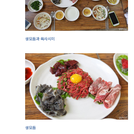
생모듬과 육사시미
생모듬