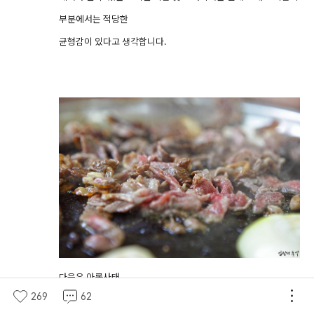
부분에서는 적당한
균형감이 있다고 생각합니다.
다음은 아롱사태.
269
62
일반적으로 아롱사태는 안심과 같은 기다란 형태의 근육으로 뒷