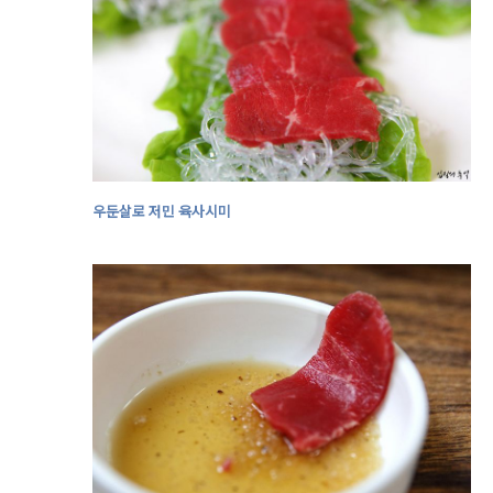
우둔살로 저민 육사시미