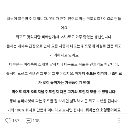
요놈이 표준명 쥐치 입니다. 우리가 흔히 안주로 먹는 쥐포있죠? 이걸로 만들
어요
쥐포도 맛있지만 뼈째썰기(세꼬시)로도 아주 맛있는 생선입니다.
문제는 개체수 급감으로 인해 요즘 시중에 나오는 쥐포중에 이걸로 만든 쥐포
가 귀해지고 있어요
대부분은 아래쪽에 소개할 말쥐치나 대구포로 쥐포를 만들기도 한답니다.
솔직히 모르고 먹으면 그 맛이 그 맛이겠지요. 어차피
쥐포는 첨가제나 조미료
가 많이 들어가는 가공품이기 땜에
먹어도 이게 오리지널 쥐포인지 다른 고기의 포인지 모를 수 있답니다.
동네 슈퍼마켓에 파는 쥐포를 잘 보시면 넓적하고 큰 쥐포 보셨을 껍니다.
거의 100% 쥐치로 만든게 아니라고 보시면 됩니다.
쥐치는요 소형종이예요
그러니깐 커봐야 어른 손바닥입니다. 이 사이즈를 넘어가는건 다른 어종일 가
157
108