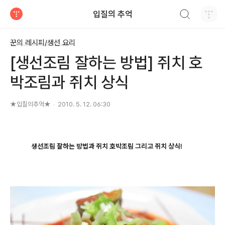
검색하기
입질의 추억
티스토리
꾼의 레시피/생선 요리
[생선조림 잘하는 방법] 쥐치 호
박조림과 쥐치 상식
★입질의추억★
2010. 5. 12. 06:30
생선조림 잘하는 방법과 쥐치 호박조림 그리고 쥐치 상식!