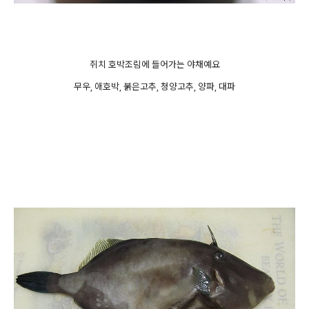
쥐치 호박조림에 들어가는 야채예요
무우, 애호박, 붉은고추, 청양고추, 양파, 대파