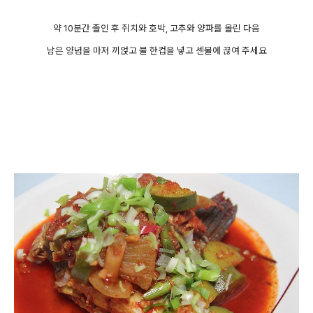
약 10분간 졸인 후 쥐치와 호박, 고추와 양파를 올린 다음
남은 양념을 마저 끼얹고 물 한컵을 넣고 센불에 끊여 주세요