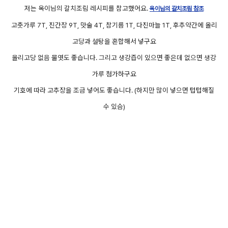
저는 옥이님의 갈치조림 레시피를 참고했어요.
옥이님의 갈치조림 참조
고춧가루 7T, 진간장 9T, 맛술 4T, 참기름 1T, 다진마늘 1T, 후추약간에 올리
고당과 설탕을 혼합해서 넣구요
올리고당 없음 물엿도 좋습니다. 그리고 생강즙이 있으면 좋은데 없으면 생강
가루 첨가하구요
기호에 따라 고추장을 조금 넣어도 좋습니다. (하지만 많이 넣으면 텁텁해질
수 있슴)