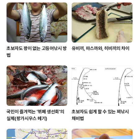
초보자도 꽝이 없는 고등어낚시 방
유비끼, 마스까와, 히비끼의 차이
법
국민이 즐겨먹는 '뷔페 생선회'의
초보자도 쉽게 할 수 있는 찌낚시
실체(팡가시우스 메기)
채비법