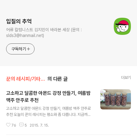
로그 정보
입질의 추억
어류 칼럼니스트 김지민이 바라본 세상 (문의 :
slds3@hanmail.net)
구독하기
더보기
꾼의 레시피/기타 생활 요리
의 다른 글
고소하고 달콤한 아몬드 강정 만들기, 여름밤
맥주 안주로 추천
글 내용
고소하고 달콤한 아몬드 강정 만들기, 여름밤 맥주 안주로
추천 오늘의 꾼의 레시피는 평소와 좀 다릅니다. 지금까지
는 생선 아니면 육고기를 이용해 우리가 평소 해 먹을 수 있
76
5
2015. 7. 15.
는 음식을 위주로 올렸지만, 오늘은 열대야의 여름밤을 시
원하게 해 줄 맥주와 잘 어울리는 아몬드 강정 만드는 법을