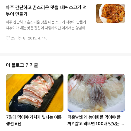
소개할게요. ^^ #. 고소하고 달콤한 아몬드 강정 만들기 재
아주 간단하고 촌스러운 맛을 내는 소고기 떡
료 아몬드 500g, 설탕 10T, 물 10T, 버터 1큰술 ※ 여기
서 1T는 밥숟가락으로 계량 먼저 팬에다 약한 불로 설탕물
볶이 만들기
글 내용
을 녹입니다. 여기에 들어가는 설탕은 밥숟가락으로 적당
아주 간단하고 촌스러운 맛을 내는 소고기 떡볶이 만들기
히 깎아서 10T를 넣고 물 역시 같은 양으로 10T를 넣어줍
떡볶이가 내는 맛은 집집이 다양하지만 여기서는 양념의
니다. (설탕과 물의 비율이 1:1) 설탕은 약불에 은근히 녹이
단순화로 간단하고 촌스러운 맛을 냈습니다. 촌스럽다는
는데요. 여기서 중요한 것은 절대로 휘젓지 말아야 한다는
25
8
2015. 4. 14.
표현에 의아할 분들이 있겠지만, 말 그대로 세련되지 못한
점입니..
맛, 원초적인 맛이라고 생각하면 될 것 같아요. 사실 떡볶이
맛은 명료하지 않습니다. 맵고, 달고, 감칠맛이 도는 복잡한
맛을 하나로 잘 융화해주는 것이 중요하죠. 그래서 고춧가
루, 설탕, 미원의 조합이 반드시 들어갑니다. 여기서는 인공
이 블로그 인기글
조미료 대신 소고기로 감칠맛을 내어 맛을 재현해 보았습
니다. #. 소고기 떡볶이 만들기 재료(2인 기준) 가래떡 적
당량, 소고기 양지머리 100g, 다진 마늘 1/2T, 양파 작은
것 1/2개, 대파 조금, 당근 조금, 어묵 2장, 물 400cc. 고
추장 ..
7월에 먹어야 가치가 빛나는 여름
더운날엔 왜 농어회를 먹어야 할
생선 6선
까? 알고 먹으면 100배 맛있는 농
어 종류와 제철 이야기