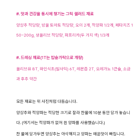
#. 맛과 건강을 동시에 챙기는 그릭 샐러드 재료
양상추 적당량
,
방울 토마토 적당량,
오이 2개
,
적양파 1/2개,
페타치즈 1
50~200g, 생
올리브 적당량
, 파프리카(두 가지 색)
1/3개
#. 드레싱 재료(1T는 밥숟가락으로 개량)
올리브유 8T, 와인식초(발사믹) 6T, 레몬즙 2T, 오레가노 1큰술, 소금
과 후추 약간
모든 재료는 위 사진처럼 다듬습니다.
양상추와 적양파는 적당한 크기로 잘라 찬물에 10분 동안 담가 놓습니
다. (여기서는 적양파가 없어 흰 양파를 사용했습니다.)
찬 물에 담가두면 양상추는 아삭해지고 양파는 매운맛이 빠집니다.