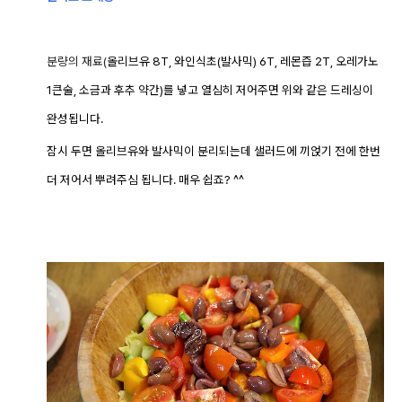
분량의 재료(
올리브유 8T, 와인식초(발사믹) 6T, 레몬즙 2T, 오레가노
1큰술, 소금과 후추 약간)를 넣고 열심히 저어주면 위와 같은 드레싱이
완성됩니다.
잠시 두면 올리브유와 발사믹이 분리되는데 샐러드에 끼얹기 전에 한번
더 저어서 뿌려주심 됩니다. 매우 쉽죠? ^^