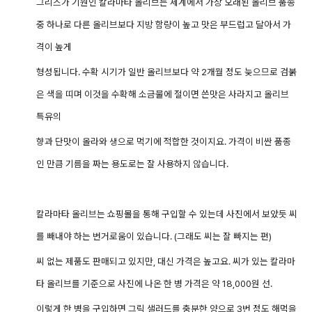
그리스가 기원인 칼라마타 올리브는 세계에서 가장 오래된 올리브 품종
중 하나로 다른 올리브보다 지방 함량이 높고 맛은 부드럽고 달아서 가
격이 높게
형성됩니다.
수확 시기가 일반 올리브보다 약 2개월 정도 늦으므로 검붉
은 색을 띠며 이것을 수확해 소금물에 절이면 쓴맛은 사라지고 올리브
특유의
향과 단맛이 올라와 생으로 먹기에 적합한 것이지요. 가격이 비싼 품종
인 만큼 기름을 짜는 용도로는
잘 사용하지 않습니다.
칼라마타 올리브는 쇼핑몰을 통해 구입할 수 있는데 사진에서 보았듯 씨
를 빼내야 하는 번거로움이 있습니다. (그래도 씨는 잘 빠지는 편)
씨 없는 제품도 판매되고 있지만, 대신 가격은 높고요.
씨가 있는 칼라마
타 올리브를 기준으로 사진에 나온 한 병 가격은 약 18,000원 선.
이렇게 한 병을 구입하면 그릭 샐러드를 충분한 양으로 3번 정도 해먹을