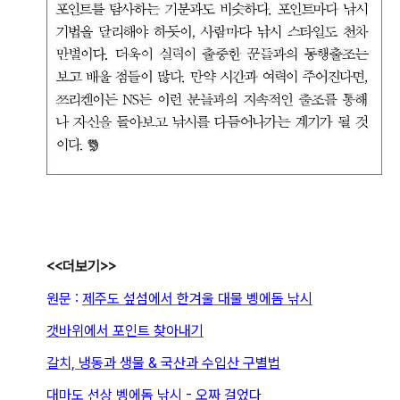
<<더보기>>
원문 :
제주도 섶섬에서 한겨울 대물 벵에돔 낚시
갯바위에서 포인트 찾아내기
갈치, 냉동과 생물 & 국산과 수입산 구별법
대마도 선상 벵에돔 낚시 - 오짜 걸었다