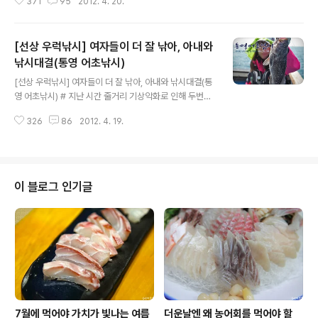
371
95
2012. 4. 20.
소원 하나를 들어주기로 하고 시작했는데 막상 뚜껑을 열
자 상황은 입질의 추억에게 불리하게 돌아갔습니다. 왠일
인지 아내는 연신 잡아대는데 저는 가까스로 추격해야 하
[선상 우럭낚시] 여자들이 더 잘 낚아, 아내와
는 상황. "현재 스코어 5:6으로 아내 어복부인이 리드" 이
제 낚시 종료시간 20분을 남기고 몇 번의 고패질로 승부가
낚시대결(통영 어초낚시)
글 내용
판가름나는데.. 낚시는 오후 3시에 종료 되는걸로 알았는
[선상 우럭낚시] 여자들이 더 잘 낚아, 아내와 낚시대결(통
데 시계를 보니 지금이 3시 10분입니다. 배는 육지를 향해
영 어초낚시) # 지난 시간 줄거리 기상악화로 인해 두번의
달리고 있었고 이대로 끝나는가 싶었는데 주변을 둘러보니
취소끝에 얻은 출조기회. 이 날은 갯바위 낚시만 하던 우리
사람들이 아직 채비를 정리안하고 있더군요. 그래서 어쩌
326
86
2012. 4. 19.
부부가 어초낚시라는 새로운 장르에 처음 도전하는 날입니
면 한두번의 기회가 있을지도 몰..
다. 그런데 막상 낚시가 시작되자 밑걸림과 줄엉킴에 생각
보다 녹록치 않았어요. 대신 달근하면서 탱글탱글한 쏨뱅
이회를 얻어먹으며 낚시의 참맛을 느꼈습니다. 그렇게 아
침물때를 보내고 오후물때를 맞이하며 심기일전해보는데..
이 블로그 인기글
한동안 입질이 없자 갑판위는 침묵에 휩싸입니다. 입질이
없으니 그 맛있던 쏨뱅이회도 소화가 제대로 될려나 모르
겠어요. 이게 얼마만에 잡은 출조기회인데.. 날씨도 좋고 물
때도 나쁘지 않은데 어째서일까? 우리부부야 어초낚시가
처음이니 그렇다치고 같이 온 일행도, 현지꾼..
7월에 먹어야 가치가 빛나는 여름
더운날엔 왜 농어회를 먹어야 할