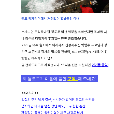
평도 양가린여에서 거침없이 열낚중인 아내
누가보면 무식하다 할 정도로 빡샌 일정을 소화했지만 조과를 떠
나 최선을 다했기에 후회없는 한판 출조였습니다.
2박3일 여수 출조에서 이래저래 신경써주신 박범수 프로님과 강
민구 고문님께 감사의 말씀을 전하며, 소박하지만(?) 거침없이 진
행했던 여수에서의 낚시,
곧 전해드리도록 하겠습니다. ^^ 다음 편을 보실려면
여기를 클릭!
제 블로그가 마음에 들면
구독+
해 주세요!
<<더보기>>
입질의 추억 낚시 결산, 낚시하다 벌어진 최고의 순간들
낚시하던 아내를 덮친 성난 파도, 그 위험한 순간
환상적인 풍경이 압권이였던 제주 차귀도 낚시