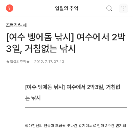
검색하기
입질의 추억
티스토리
조행기/남해
[여수 벵에돔 낚시] 여수에서 2박
3일, 거침없는 낚시
★입질의추억★
2012. 7. 17. 07:43
[여수 벵에돔 낚시] 여수에서 2박3일, 거침없
는
낚시
장마전선의 진동과 조금씩 빗나간 일기예보로 인해 3주간 연기되