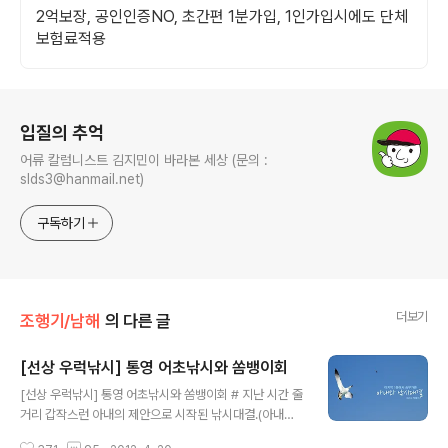
2억보장, 공인인증NO, 초간편 1분가입, 1인가입시에도 단체
보험료적용
로그 정보
입질의 추억
어류 칼럼니스트 김지민이 바라본 세상 (문의 :
slds3@hanmail.net)
구독하기
더보기
조행기/남해
의 다른 글
[선상 우럭낚시] 통영 어초낚시와 쏨뱅이회
글 내용
[선상 우럭낚시] 통영 어초낚시와 쏨뱅이회 # 지난 시간 줄
거리 갑작스런 아내의 제안으로 시작된 낚시대결.(아내와
낚시대결, 숨가빴던 세시간의 기록) 가장 많이 낚는 사람의