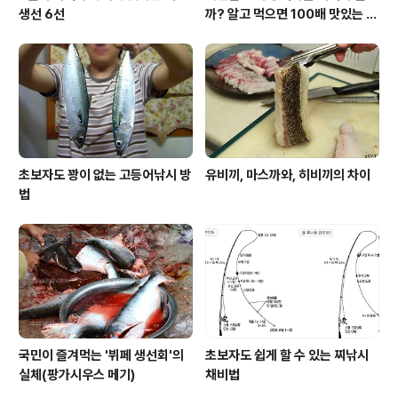
생선 6선
까? 알고 먹으면 100배 맛있는 농
어 종류와 제철 이야기
초보자도 꽝이 없는 고등어낚시 방
유비끼, 마스까와, 히비끼의 차이
법
국민이 즐겨먹는 '뷔페 생선회'의
초보자도 쉽게 할 수 있는 찌낚시
실체(팡가시우스 메기)
채비법