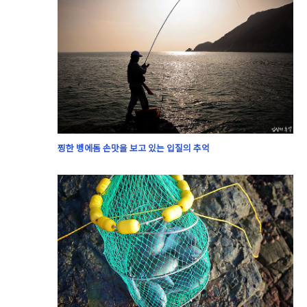
찡한 벵에돔 손맛을 보고 있는 입질의 추억