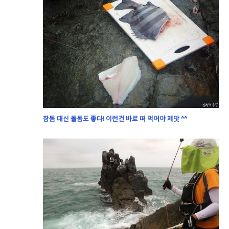
참돔 대신 돌돔도 좋다! 이런건 바로 떠 먹어야 제맛 ^^