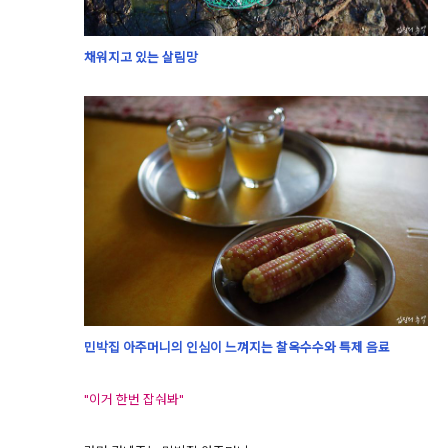
채워지고 있는 살림망
민박집 아주머니의 인심이 느껴지는 찰옥수수와 특제 음료
"이거 한번 잡숴봐"