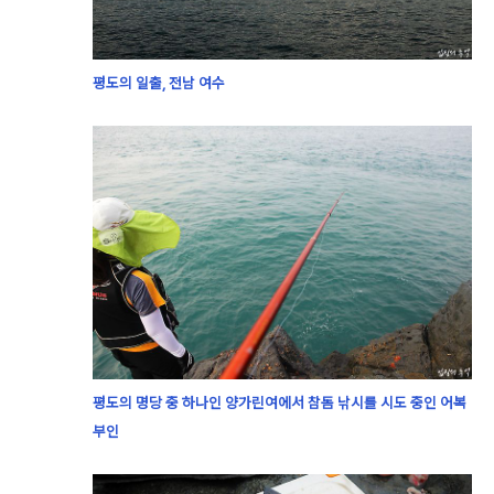
평도의 일출, 전남 여수
평도의 명당 중 하나인 양가린여에서 참돔 낚시를 시도 중인 어복
부인