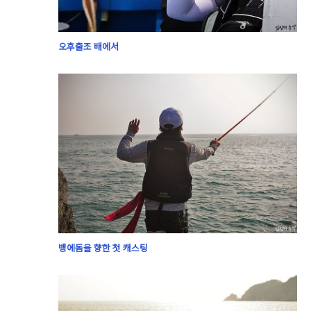
오후출조 배에서
벵에돔을 향한 첫 캐스팅