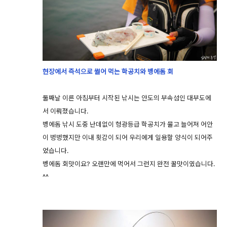
현장에서 즉석으로 썰어 먹는 학공치와 벵에돔 회
둘째날 이른 아침부터 시작된 낚시는 안도의 부속섬인 대부도에
서 이뤄졌습니다.
벵에돔 낚시 도중 난데없이 형광등급 학공치가 물고 늘어져 어안
이 벙벙했지만 이내 횟감이 되어 우리에게 일용할 양식이 되어주
었습니다.
벵에돔 회맛이요? 오랜만에 먹어서 그런지 완전 꿀맛이였습니다.
^^