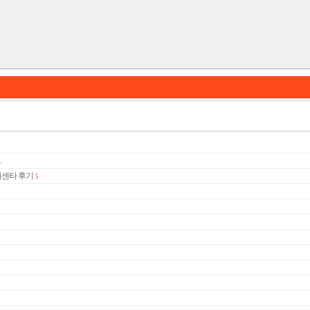
.
어센타 후기
5
카테고리