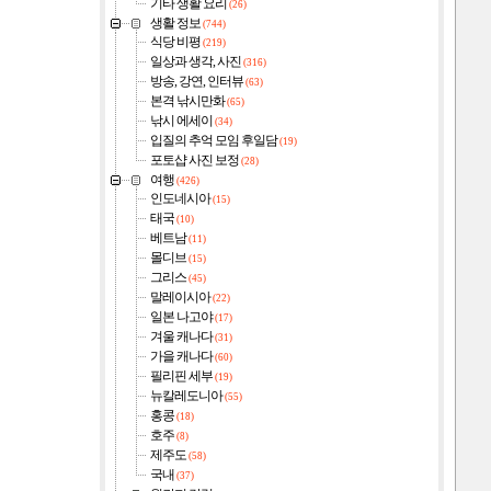
기타 생활 요리
(26)
생활 정보
(744)
식당 비평
(219)
일상과 생각, 사진
(316)
방송, 강연, 인터뷰
(63)
본격 낚시만화
(65)
낚시 에세이
(34)
입질의 추억 모임 후일담
(19)
포토샵 사진 보정
(28)
여행
(426)
인도네시아
(15)
태국
(10)
베트남
(11)
몰디브
(15)
그리스
(45)
말레이시아
(22)
일본 나고야
(17)
겨울 캐나다
(31)
가을 캐나다
(60)
필리핀 세부
(19)
뉴칼레도니아
(55)
홍콩
(18)
호주
(8)
제주도
(58)
국내
(37)