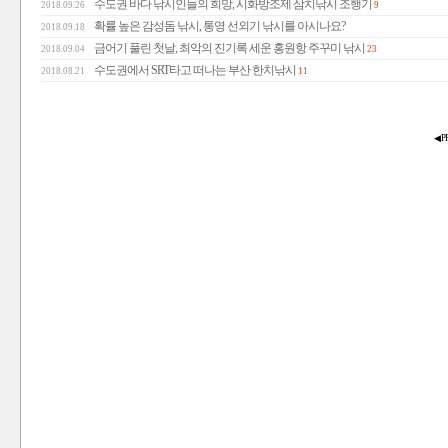
수도권 바다 낚시인들의 희망, 시화방조제 삼치낚시 조행기
2018.09.26
9
확률 높은 감성돔 낚시, 통영 선외기 낚시를 아시나요?
2018.09.18
금어기 풀린 첫날, 최악의 진기록 세운 홍원항 주꾸미 낚시
2018.09.04
23
수도권에서 SRT타고 떠나는 부산 한치낚시
2018.08.21
11
◀ 