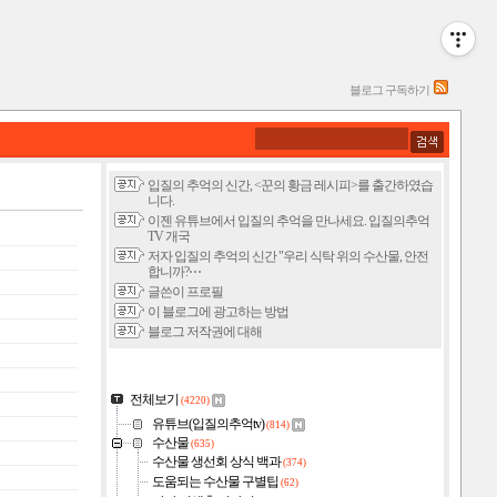
블로그 구독하기
입질의 추억의 신간, <꾼의 황금 레시피>를 출간하였습
니다.
이젠 유튜브에서 입질의 추억을 만나세요. 입질의추억
TV 개국
저자 입질의 추억의 신간 "우리 식탁 위의 수산물, 안전
합니까?⋯
글쓴이 프로필
이 블로그에 광고하는 방법
블로그 저작권에 대해
전체보기
(4220)
유튜브(입질의추억tv)
(814)
수산물
(635)
수산물 생선회 상식 백과
(374)
도움되는 수산물 구별팁
(62)