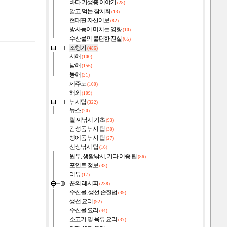
바다 기생충 이야기
(28)
알고 먹는 참치회
(13)
현대판 자산어보
(82)
방사능이 미치는 영향
(10)
수산물의 불편한 진실
(65)
조행기
(486)
서해
(100)
남해
(156)
동해
(21)
제주도
(100)
해외
(109)
낚시팁
(322)
뉴스
(20)
릴 찌낚시 기초
(93)
감성돔 낚시 팁
(30)
벵에돔 낚시 팁
(27)
선상낚시 팁
(16)
원투, 생활낚시, 기타 어종 팁
(86)
포인트 정보
(33)
리뷰
(17)
꾼의 레시피
(238)
수산물, 생선 손질법
(39)
생선 요리
(92)
수산물 요리
(44)
소고기 및 육류 요리
(37)