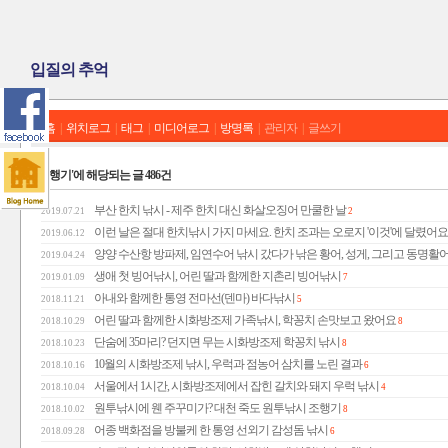
입질의 추억
홈
|
위치로그
|
태그
|
미디어로그
|
방명록
|
관리자
|
글쓰기
'조행기'에 해당되는 글 486건
부산 한치 낚시 - 제주 한치 대신 화살오징어 만쿨한 날
2019.07.21
2
이런 날은 절대 한치낚시 가지 마세요. 한치 조과는 오로지 '이것'에 달렸어요
2019.06.12
양양 수산항 방파제, 임연수어 낚시 갔다가 낚은 황어, 성게, 그리고 동명활
2019.04.24
생애 첫 빙어낚시, 어린 딸과 함께한 지촌리 빙어낚시
2019.01.09
7
아내와 함께한 통영 전마선(덴마) 바다낚시
2018.11.21
5
어린 딸과 함께한 시화방조제 가족낚시, 학꽁치 손맛보고 왔어요
2018.10.29
8
단숨에 35마리? 던지면 무는 시화방조제 학꽁치 낚시
2018.10.23
8
10월의 시화방조제 낚시, 우럭과 점농어 삼치를 노린 결과
2018.10.16
6
서울에서 1시간, 시화방조제에서 잡힌 갈치와 돼지 우럭 낚시
2018.10.04
4
원투낚시에 웬 주꾸미가? 대천 죽도 원투낚시 조행기
2018.10.02
8
어종 백화점을 방불케 한 통영 선외기 감성돔 낚시
2018.09.28
6