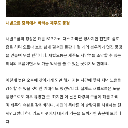
새별오름 중턱에서 바라본 제주도 풍경
새별오름의 정상은 해발 519.3m.
다소 가파른 경사지만 천천히 쉼호
흡을 하며 오르다 보면 넓게 펼쳐진 들판과 몇 개의 봉우리가 멋진 풍경
을 만들며 우릴 반깁니다.
새별오름은 제주도 서남부를 조망할 수 있는
최적의 오름이면서도 가을 억세를 볼 수 있는 곳이기도 한데요.
이렇게 늦은 오후에 찾아가게 되면
해가 지는 시간에 맞춰 저녁 노을을
감상할 수 있을 것이란 기대감도 있었답니다. 실제로 새별오름은 노을
풍경으로도 매우 유명한 곳.
하지만 이 날은 다량의 구름이 해를 가리
며 제주의 속살을 감춰버리니, 사진에 목마른 이 방랑자를 시셈하는 걸
까?
그렇다 하더라도 이곳에서 대지의 기운을 느끼기엔 충분해 보입니
다.