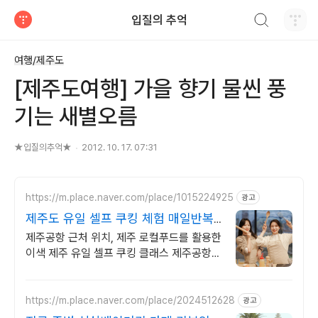
검색하기
입질의 추억
티스토리
여행/제주도
[제주도여행] 가을 향기 물씬 풍
기는 새별오름
★입질의추억★
2012. 10. 17. 07:31
https://m.place.naver.com/place/1015224925
광고
제주도 유일 셀프 쿠킹 체험 매일반복
되는 일상속추억만들기
제주공항 근처 위치, 제주 로컬푸드를 활용한
이색 제주 유일 셀프 쿠킹 클래스 제주공항
근처 위치, 제주 로컬푸드를 활용한 이색 제
주 유일 셀프 쿠킹 클래스
https://m.place.naver.com/place/2024512628
광고