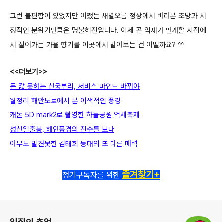
그런 불편함이 있었지만 어쨌든 새별오름 정상에서 바라본 조망과 서
정적인 분위기만큼은 명불허전입니다.
이제 곧 억새가 만개할 시점에
서 짙어가는 가을 향기를 이곳에서 맡아보는 건 어떨까요? ^^
<<더보기>>
돈 값 못하는 산굼부리, 서비스 마인드 바꿔야
월정리 해안도로에서 본 이색적인 풍경
캐논 5D mark2로 촬영한 하늘공원 억세축제
성산일출봉, 해안풍경의 진수를 보다
아무도 발견못한 김태희 등대의 또 다른 매력
즐겨찾기+
정기구독자를 위한
로그 정보
입질의 추억