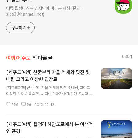
어류 칼럼니스트 김지민이 바라본 세상 (문의 :
slds3@hanmail.net)
구독하기
더보기
여행/제주도
의 다른 글
[제주도여행] 산굼부리 가을 억새와 멋진 빛
내림 그리고 이상한 입장료
글 내용
[제주도여행] 산굼부리 가을 억새와 멋진 빛내림, 그리고
이상한 입장료 요즘 '힐링'이란 단어가 유행인가 봅니다. 그
뜻을 살펴보니 마음과 몸을 치유한다는 의미로써 사용되는
296
96
2012. 10. 12.
데요. 바쁘고 삭막한 현대인의 삶에서 잠시 떠나 마음을 안
정시킬 수 있는 그런 곳이 필요한 요즘입니다. 그래서 찾은
곳은 제주도의 유명 명소 중 하나인 "산굼부리". 그런데 이
[제주도여행] 월정리 해안도로에서 본 이색적
아름답고 희귀한 풍경 뒤에는 어딘가 모르게 씁쓸한 점이
있어 몇 자 적어볼까 합니다. 산굼부리 들어가는 입구 영화
인 풍경
글 내용
'연풍연가' 촬영지로도 유명한 산굼부리는 전 세계적으로