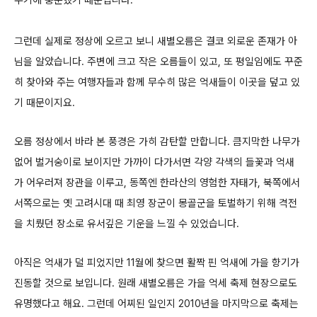
주기에 충분했기 때문입니다.
그런데 실제로 정상에 오르고 보니 새별오름은 결코 외로운 존재가 아
님을
알았습니다. 주변에 크고 작은 오름들이 있고, 또 평일임에도 꾸준
히 찾아와 주는 여행자들과 함께 무수히 많은 억새들이 이곳을 덮고 있
기 때문이지요.
오름 정상에서 바라 본 풍경은 가히 감탄할 만합니다.
큼지막한 나무가
없어 벌거숭이로 보이지만 가까이 다가서면 각양 각색의 들꽃과 억새
가 어우러져 장관을 이루고, 동쪽엔 한라산의 영험한 자태가,
북쪽에서
서쪽으로는 옛 고려시대 때 최영 장군이 몽골군을 토벌하기 위해 격전
을 치뤘던 장소로 유서깊은 기운을 느낄 수 있었습니다.
아직은 억새가 덜 피었지만 11월에 찾으면 활짝 핀 억새에 가을 향기가
진동할 것으로 보입니다.
원래 새별오름은 가을 억세 축제 현장으로도
유명했다고 해요. 그런데 어찌된 일인지 2010년을 마지막으로 축제는