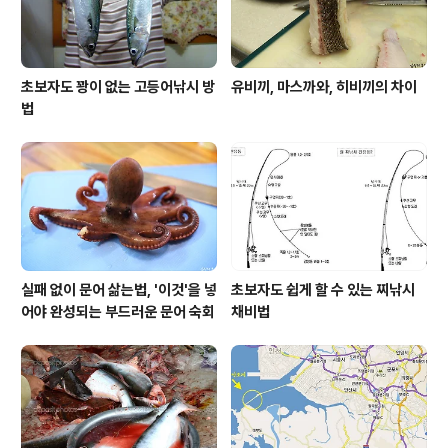
초보자도 꽝이 없는 고등어낚시 방
유비끼, 마스까와, 히비끼의 차이
법
실패 없이 문어 삶는법, '이것'을 넣
초보자도 쉽게 할 수 있는 찌낚시
어야 완성되는 부드러운 문어 숙회
채비법