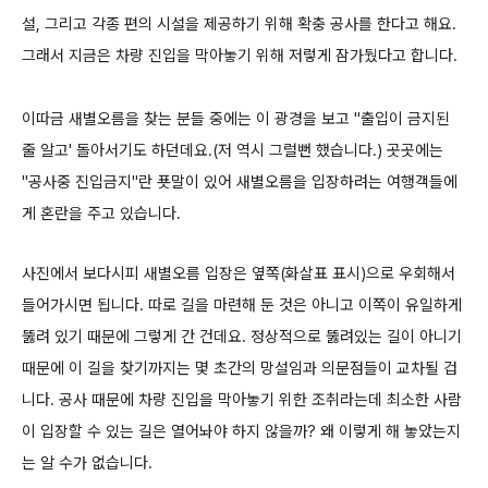
설, 그리고 각종
편의 시설을 제공하기 위해 확충 공사를 한다고 해요.
그래서 지금은 차량 진입을 막아놓기 위해 저렇게 잠가뒀다고 합니다.
이따금 새별오름을 찾는 분들 중에는 이 광경을 보고 "출입이 금지된
줄 알고' 돌아서기도 하던데요.(저 역시 그럴뻔 했습니다.)
곳곳에는
"공사중 진입금지"란 푯말이 있어 새별오름을 입장하려는 여행객들에
게 혼란을 주고 있습니다.
사진에서 보다시피 새별오름 입장은 옆쪽(화살표 표시)으로 우회해서
들어가시면 됩니다.
따로 길을 마련해 둔 것은 아니고 이쪽이 유일하게
뚫려 있기 때문에 그렇게 간 건데요. 정상적으로 뚫려있는 길이 아니기
때문에 이 길을 찾기까지는 몇 초간
의 망설임과 의문점들이 교차될 겁
니다. 공사 때문에 차량 진입을 막아놓기 위한 조취라는데 최소한 사람
이 입장할 수 있는 길은 열어놔야 하지 않을까?
왜 이렇게 해 놓았는지
는 알 수가 없습니다.