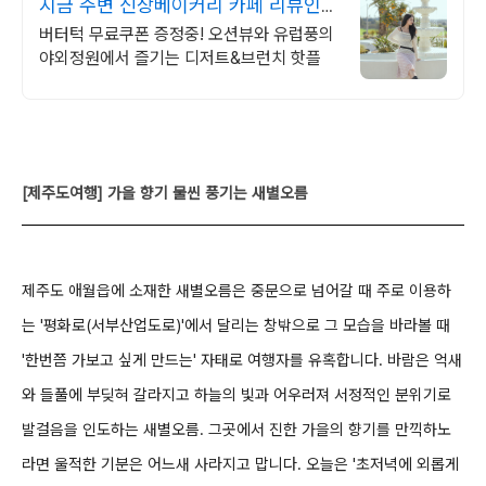
지금 주변 신상베이커리 카페 리뷰인증
된 핫플!별점4.83
버터턱 무료쿠폰 증정중! 오션뷰와 유럽풍의
야외정원에서 즐기는 디저트&브런치 핫플
[제주도여행] 가을 향기 물씬 풍기는 새별오름
제주도 애월읍에 소재한 새별오름은 중문으로 넘어갈 때 주로 이용하
는 '평화로(서부산업도로)'에서
달리는 창밖으로 그 모습을 바라볼 때
'한번쯤 가보고 싶게 만드는' 자태로 여행자를 유혹합니다.
바람은 억새
와 들풀에 부딪혀 갈라지고 하늘의 빛과 어우러져 서정적인 분위기로
발걸음을 인도하는
새별오름. 그곳에서 진한 가을의 향기를 만끽하노
라면 울적한 기분은 어느새 사라지고 맙니다.
오늘은 '초저녁에 외롭게