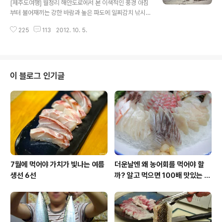
[제주도여행] 월정리 해안도로에서 본 이색적인 풍경 아침
도 희귀하고도 한국에서는 유일한 마르(marr)형 분화구.
부터 불어재끼는 강한 바람과 높은 파도에 일찌감치 낚시
이는 용암이나 화산재의 분출 없이 열기의 폭발로 암석을
를 포기한 저는 울적한 기분을 달래기 위해 월정리 해안도
날려 구멍만 남게 된 분화구로 '굼부리'는 화산체의 분화구
225
113
2012. 10. 5.
로를 찾았습니다. 처음엔 명칭도 모른 채 무작정 해안도로
를 가리키는 제주말이라고..
를 따라 나선 길이였지요. 알고보니 성산일출봉 근처에서
시작되어 김녕 해수욕장까지 약 20여km가 넘는 해안도로
였습니다. 처음 눈에 들어온 풍경은 제주도 어느 곳에서나
볼 법한 해변가지만 가을이여서 그런지 한적하다 못해 적
이 블로그 인기글
적한 해변의 모습이 눈에 들어왔습니다. 저는 달리던 차를
세웁니다. 잠시나마 바닷바람을 쐬며 이 날 하지 못했던 낚
시를 대신해 멀찌감치 서서 바다를 구경하는 것으로 위안
을 삼아봅니다. 그런데 그 한적했던 풍경속에서 눈에 들어
온 인파들. 가만보니 바다쪽이 아닌 작은 연못처..
7월에 먹어야 가치가 빛나는 여름
더운날엔 왜 농어회를 먹어야 할
생선 6선
까? 알고 먹으면 100배 맛있는 농
어 종류와 제철 이야기