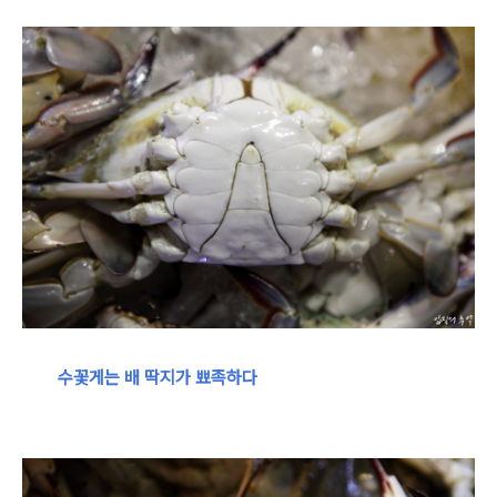
수꽃게는 배 딱지가 뾰족하다