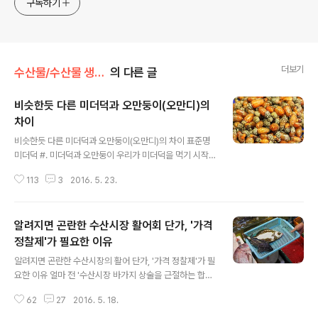
구독하기
더보기
수산물/수산물 생선회 상식 백과
의 다른 글
비슷한듯 다른 미더덕과 오만둥이(오만디)의
차이
글 내용
비슷한듯 다른 미더덕과 오만둥이(오만디)의 차이 표준명
미더덕 #. 미더덕과 오만둥이 우리가 미더덕을 먹기 시작
한 시기는 그리 오래되지 않았습니다. 남해에서는 오래전
113
3
2016. 5. 23.
부터 식용해 왔으나 양식 산업에 해를 끼치는 생물로 낙인
찍히면서 본격적인 양식 허가를 받은 시기는 1999년이며,
우리가 미더덕을 손쉽게 구입해 먹기 시작한 시기도 이즈
알려지면 곤란한 수산시장 활어회 단가, '가격
음입니다. 그 전에는 미더덕이 남해의 주요 양식 대상 종인
굴과 피조개의 생산을 방해하는 생물로만 치부되었습니다.
정찰제'가 필요한 이유
글 내용
양식장 내 그물에 덕지덕지 붙어서 조류의 흐름을 막고, 양
알려지면 곤란한 수산시장의 활어 단가, '가격 정찰제'가 필
식 대상 종과 먹이 경쟁을 치르면서 성장을 방해하는 해적
요한 이유 얼마 전 '수산시장 바가지 상술을 근절하는 합리
생물로 분류되었기 때문에 본격적인 양식화가 늦어진 것입
적인 대안'이란 글을 통해 가격 정찰제 시행이 왜 필요한지
니다. 하지만 지금은 맛과 향미가 뛰어나고 우리 몸에 이로
62
27
2016. 5. 18.
설명하였습니다. 오늘날 수산시장의 불황은 단순히 불경기
운 영양소가 많이 들었음이 밝혀지면서 미더..
에 의한 과도기로 보기 어렵습니다. 대형 마트와 수산물 관