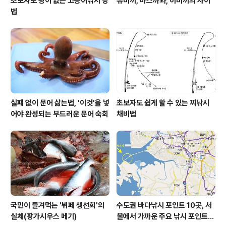
초보자도 꽝이 없는 고등어낚시 방
유비끼, 마스까와, 히비끼의 차이
법
실패 없이 문어 삶는법, '이것'을 넣
초보자도 쉽게 할 수 있는 찌낚시
어야 완성되는 부드러운 문어 숙회
채비법
국민이 즐겨먹는 '뷔페 생선회'의
수도권 바다낚시 포인트 10곳, 서
실체(팡가시우스 메기)
울에서 가까운 주요 낚시 포인트