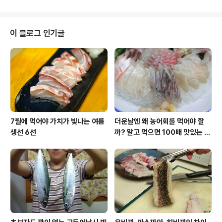
련 요식업이 해마다 고도의 성장을 일궈나감에 따라 수산
시장의 가격 경쟁력은 '불신'과 함께 도마 위에 올려진 것입
니다. 적잖은 소비자들이 수산시장의 이용을 꺼리는 이유
이 블로그 인기글
는 하나뿐입니다. 상인과의 흥정에서 손해 보는 느낌을 받
기 때문입니다. 횟집 메뉴판처럼 가격이 표시되지 않기 때
문에 같은 어종, 비슷한 중량을 놓고 흥정하더라도 가격은
상점마다 고무줄 처럼 늘었다 줄었다 해 신뢰하지 못 하는
것입니다. 얼마 전, 속초 중앙시장..
7월에 먹어야 가치가 빛나는 여름
더운날엔 왜 농어회를 먹어야 할
생선 6선
까? 알고 먹으면 100배 맛있는 농
어 종류와 제철 이야기