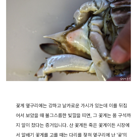
꽃게 옆구리에는 강하고 날카로운 가시가 있는데 이를 뒤집
어서 보았을 때 불그스름한 빛깔을 띠면, 그 꽃게는 몸 구석까
지 알이 찼다는 증거입니다. 산 꽃게든 죽은 꽃게이든 시장에
서 알배기 꽃게를 고를 때는 다리를 젖혀 옆구리에 난 '곶'의