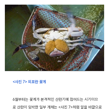
<사진 7> 외포란 꽃게
6월부터는 꽃게가 본격적인 산란기에 접어드는 시기이므
로 산란이 임박한 일부 개체는 <사진 7>처럼 알을 바깥으로