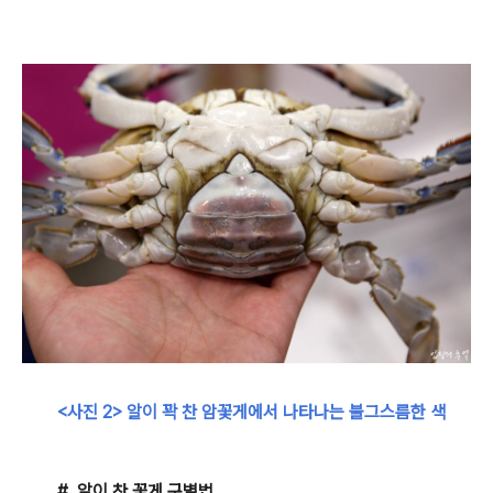
<사진 2> 알이 꽉 찬
암꽃게에서 나타나는 불그스름한 색
#. 알이 찬 꽃게 구별법