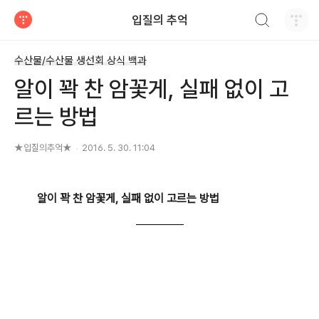
검색하기
입질의 추억
티스토리
수산물/수산물 생선회 상식 백과
알이 꽉 찬 암꽃게, 실패 없이 고
르는 방법
★입질의추억★
2016. 5. 30. 11:04
알이 꽉 찬 암꽃게, 실패 없이 고르는 방법