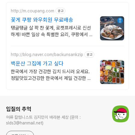
http://m.coupang.com
광고
꽃게 쿠팡 와우회원 무료배송
탱글탱글 살 꽉 찬 꽃게, 로켓프레시로 신선
하게! 바쁜 일상 속 특별한 요리, 쿠팡에서 손
질꽃게로 쉽고 빠르게 준비하세요.
http://blog.naver.com/backunsankzip
광고
백운산 그집에 가고 싶다
한국에서 가장 건강한 김치 드시러 오세요.
정말맛있고건강한 한국에서 제일 건강한 김
장김치 드시러 오세요!
로그 정보
입질의 추억
어류 칼럼니스트 김지민이 바라본 세상 (문의 :
slds3@hanmail.net)