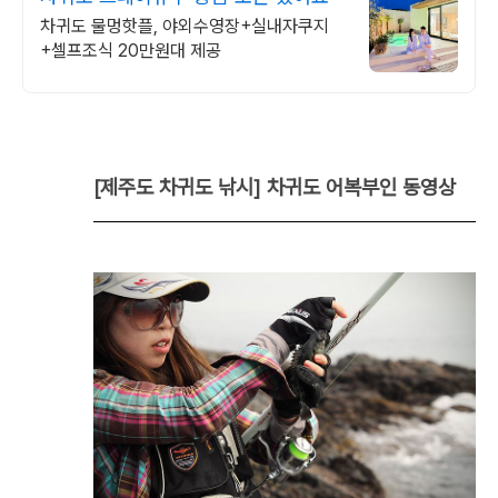
차귀도 물멍핫플, 야외수영장+실내자쿠지
+셀프조식 20만원대 제공
[제주도 차귀도 낚시] 차귀도 어복부인 동영상