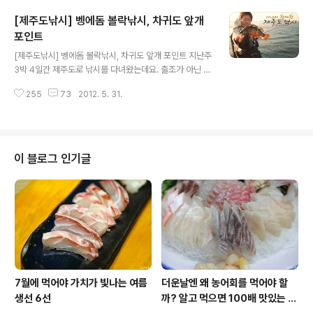
손님 두분을 모시고 차귀도 목여라는 포인트로 들어가 벵
[제주도낚시] 벵에돔 볼락낚시, 차귀도 앞개
에돔 낚시를 시도하였습니다. 참고로 이 분들은 낚시를 하
지 않는 분들이라 배타로 갯바위 들어가는 것도 조금 생소
포인트
글 내용
할텐데 여기서 생각도 못한 뜰채신공에 시간가는 줄 모르
[제주도낚시] 벵에돔 볼락낚시, 차귀도 앞개 포인트 지난주
고 놀았습니다. 5월말 제주도 바다낚시 세번째 이야기! 차
3박 4일간 제주도로 낚시를 다녀왔는데요. 출조가 아닌 여
귀도 목여로 출발합니다. 차귀도 낚시를 위한 첫걸음, 제주
행이 되어버린 사정이 생겼습니다. 원래는 3일간 머무르면
도 자구네 포구 이때가 5월 중순에서 말로 넘어갈 때인데
255
73
2012. 5. 31.
서 세번 출조 할 계획이였어요. 세부적인 포인트까지 철저
시즌이 아직 이르다면서 최근 제주도에선..
하게 찍고 분석해서 들어가려고 했습니다. 제주도 3대 포
인트 중 하나인 형제섬 넙적여, 에깅낚시를 위한 대평리 해
안가, 그리고 차귀도 목여에 이르기까지 나름 준비를 하고
갔었는데 왠걸요. 작년부터 지속적으로 제주도 낚시와의
이 블로그 인기글
인연을 꿈꿔봤지만 "입질의 추억님은 올때마다 동풍을 몰
고 온다"는 가이드의 말을 입증이 라도 하듯이 첫날부터 강
한 동풍과 너울에 발목이 잡혀버렸습니다. 꿩대신 닭으로
선택해서 들어간 곳은 차귀도 앞개 포인트. 이곳에서 벵에
돔과의 조우를 기약하며 아내와 함께한 ..
7월에 먹어야 가치가 빛나는 여름
더운날엔 왜 농어회를 먹어야 할
생선 6선
까? 알고 먹으면 100배 맛있는 농