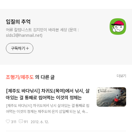
로그 정보
입질의 추억
어류 칼럼니스트 김지민이 바라본 세상 (문의 :
slds3@hanmail.net)
구독하기
더보기
조행기/제주도
의 다른 글
[제주도 바다낚시] 차귀도(목여)에서 낚시, 살
아있는 걸 통째로 씹어먹는 이것의 정체는
글 내용
[제주도 바다낚시] 차귀도에서 낚시 살아있는 걸 통째로 씹
어먹는 이것의 정체는 제주도에 온지 삼일째 되는 날, 숙소
에 머무르며 느긋하게 아침을 먹고 여유를 부리다가 오랫
311
91
2012. 6. 12.
만에 오후 출조를 하였습니다. 전날 차귀도 앞개에선 볼락
만 나오는 바람에 약이 바짝 올라있었는데요. 이 날은 특별