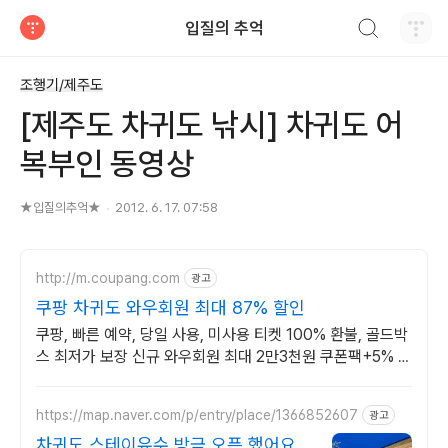
검색하기
입질의 추억
티스토리
조행기/제주도
[제주도 차귀도 낚시] 차귀도 어
복부인 동영상
★입질의추억★
2012. 6. 17. 07:58
http://m.coupang.com
광고
쿠팡 차귀도 와우회원 최대 87% 할인
쿠팡, 빠른 예약, 당일 사용, 미사용 티켓 100% 환불, 골드박
스 최저가 보장 신규 와우회원 최대 2만3천원 쿠폰팩+5% 추
가적립 혜택! 여행도 이제 쿠팡에서!
https://map.naver.com/p/entry/place/1366852607
광고
차귀도 스테이유수 방금 오픈 했어요