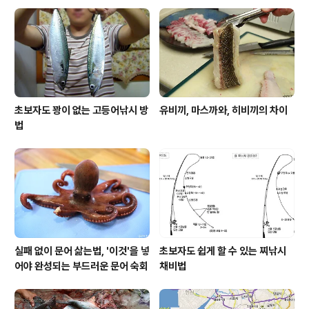
어 종류와 제철 이야기
초보자도 꽝이 없는 고등어낚시 방
유비끼, 마스까와, 히비끼의 차이
법
실패 없이 문어 삶는법, '이것'을 넣
초보자도 쉽게 할 수 있는 찌낚시
어야 완성되는 부드러운 문어 숙회
채비법