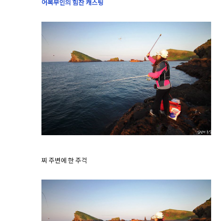
어복부인의 힘찬 캐스팅
찌 주변에 한 주걱