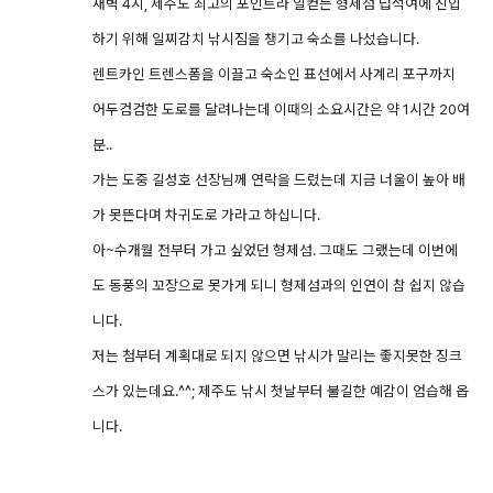
새벽 4시, 제주도 최고의 포인트라 일컫는 형제섬 넙적여에 진입
하기 위해 일찌감치 낚시짐을 챙기고 숙소를 나섰습니다.
렌트카인 트렌스폼을 이끌고 숙소인 표선에서 사계리 포구까지
어두컴컴한 도로를 달려나는데 이때의 소요시간은 약 1시간 20여
분..
가는 도중 길성호 선장님께 연락을 드렸는데 지금 너울이 높아 배
가 못뜬다며 차귀도로 가라고 하십니다.
아~수개월 전부터 가고 싶었던 형제섬. 그때도 그랬는데 이번에
도 동풍의 꼬장으로 못가게 되니 형제섬과의 인연이 참 쉽지 않습
니다.
저는 첨부터 계획대로 되지 않으면 낚시가 말리는 좋지못한 징크
스가 있는데요.^^; 제주도 낚시 첫날부터 불길한 예감이 엄습해 옵
니다.