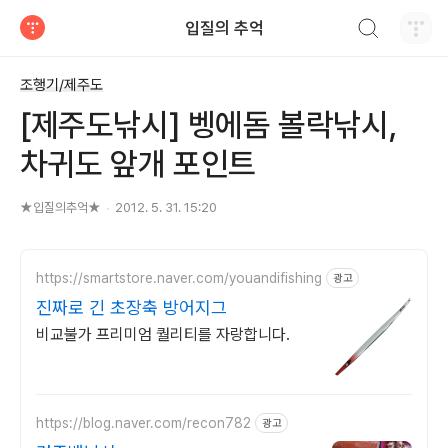
검색하기
입질의 추억
티스토리
조행기/제주도
[제주도낚시] 벵에돔 볼락낚시,
차귀도 앞개 포인트
★입질의추억★
2012. 5. 31. 15:20
https://smartstore.naver.com/youandifishing
광고
진짜로 긴 초장축 방어지그
비교불가 프리미엄 퀄리티를 자랑합니다.
https://blog.naver.com/recon782
광고