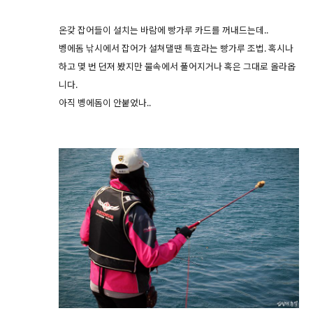
온갖 잡어들이 설치는 바람에 빵가루 카드를 꺼내드는데..
벵에돔 낚시에서 잡어가 설쳐댈땐 특효라는 빵가루 조법. 혹시나
하고 몇 번 던져 봤지만 물속에서 풀어지거나 혹은 그대로 올라옵
니다.
아직 벵에돔이 안붙었나..