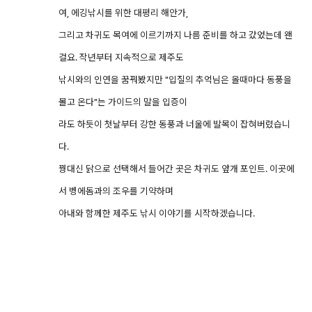
여, 에깅낚시를 위한 대평리 해안가,
그리고 차귀도 목여에 이르기까지 나름 준비를 하고 갔었는데 왠
걸요. 작년부터 지속적으로 제주도
낚시와의 인연을 꿈꿔봤지만 "입질의 추억님은 올때마다 동풍을
몰고 온다"는 가이드의 말을 입증이
라도 하듯이 첫날부터 강한 동풍과 너울에 발목이 잡혀버렸습니
다.
꿩대신 닭으로 선택해서 들어간 곳은 차귀도 앞개 포인트. 이곳에
서 벵에돔과의 조우를 기약하며
아내와 함께한 제주도 낚시 이야기를 시작하겠습니다.