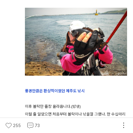
풍경만큼은 환상적이였던 제주도 낚시
이후 볼락만 줄창 올라옵니다.(방생)
이럴 줄 알았으면 처음부터 볼락이나 낚을껄 그랬나. 한 수십마리
는 낚았을텐데 ^^;;
255
73