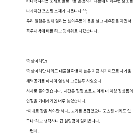
바다낚시라는 소재로 블로그를 운영하기 때문에 이제부턴 출조를
나가야만 포스팅 소재가 나옵니다 ^^;
우리 일행은 밤새 달리는 심야우등에 몸을 실고 새우잠을 자면서
꼭두새벽에 배를 타고 갯바위로 나갔습니다.
딱 한마리만!
딱 한마리만 나와도 대물일 확률이 높은 지금 시기이므로 차가운
새벽공기를 마시며 열심히 고군분투 하였으나
허사로 돌아갔습니다. 시간은 점점 흐르고 이제 더 이상 감성돔의
입질을 기대하기엔 너무 늦었습니다.
"이대로 꽝을 쳐야만 하나.. 고기를 못잡았으니 포스팅 꺼리도 없
구나"라고 생각하니 급 실망감이 밀려옵니다.
그런데..