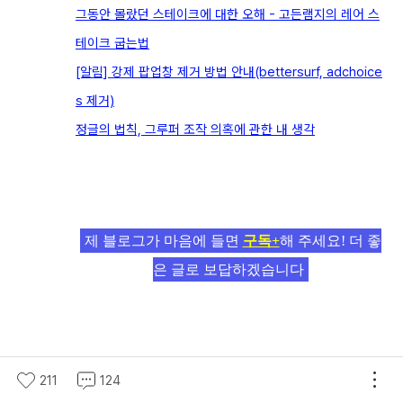
그동안 몰랐던 스테이크에 대한 오해 - 고든램지의 레어 스
테이크 굽는법
[알림] 강제 팝업창 제거 방법 안내(bettersurf, adchoice
s 제거)
정글의 법칙, 그루퍼 조작 의혹에 관한 내 생각
제 블로그가 마음에 들면
구독+
해 주세요! 더 좋
은 글로 보답하겠습니다
211
124