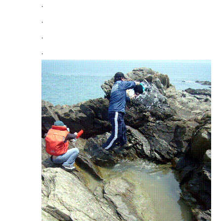
.
.
.
.