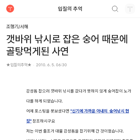
검색하기
입질의 추억
티스토리
조행기/서해
갯바위 낚시로 잡은 숭어 때문에
골탕먹게된 사연
★입질의추억★
2010. 6. 5. 06:30
감성돔 잡으러 갯바위 낚시를 갔다가 뜻하지 않게 숭어잡이 노가
다를 하게 되었습니다.
어제 포스팅을 못보셨다면
"신기에 가까운 아내의 숭어낚시 현
장"
참조하시구요
저는 이번 출조가 대물 감성돔을 잡기위해 간 것이였습니다.