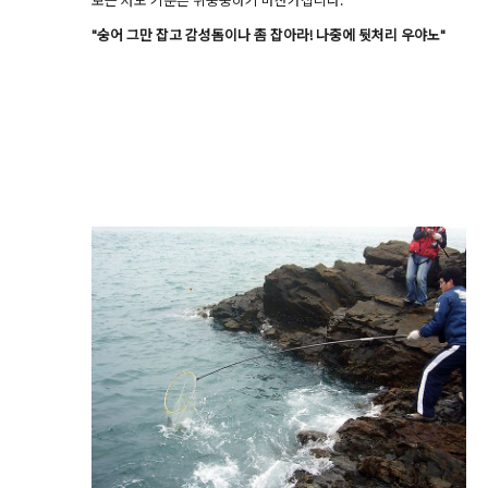
보는 저도 기분은 뒤숭숭하기 마찬가집니다.
"숭어 그만 잡고 감성돔이나 좀 잡아라! 나중에 뒷처리 우야노"