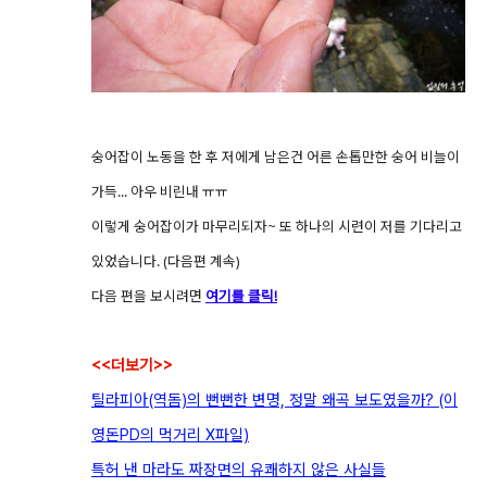
숭어잡이 노동을 한 후 저에게 남은건 어른 손톱만한 숭어 비늘이
가득... 아우 비린내 ㅠㅠ
이렇게 숭어잡이가 마무리되자~ 또 하나의 시련이 저를 기다리고
있었습니다. (다음편 계속)
다음 편을 보시려면
여기를 클릭!
<<더보기>>
틸라피아(역돔)의 뻔뻔한 변명, 정말 왜곡 보도였을까? (이
영돈PD의 먹거리 X파일)
특허 낸 마라도 짜장면의 유쾌하지 않은 사실들