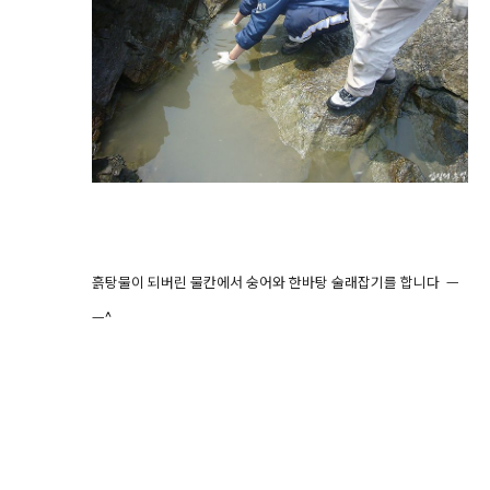
흙탕물이 되버린 물칸에서 숭어와 한바탕 술래잡기를 합니다 ㅡ
ㅡ^