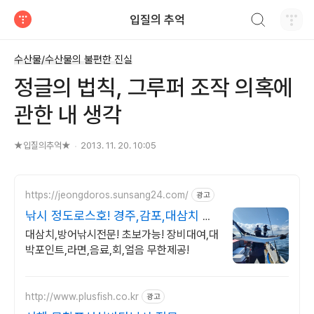
검색하기
입질의 추억
티스토리
수산물/수산물의 불편한 진실
정글의 법칙, 그루퍼 조작 의혹에
관한 내 생각
★입질의추억★
2013. 11. 20. 10:05
https://jeongdoros.sunsang24.com/
광고
낚시 정도로스호! 경주,감포,대삼치 방
어 넘버
대삼치,방어낚시전문! 초보가능! 장비대여,대
박포인트,라면,음료,회,얼음 무한제공!
http://www.plusfish.co.kr
광고