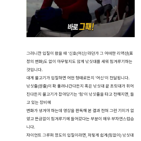
그러니깐 입질이 왔을 때 '신호(어신)'라던가 그 어떠한 리액션(표
정의 변화)도 없이 아무렇지도 않게 낚싯대를 세워 힘겨루기하는
것입니다.
대게 물고기가 입질하면 어떤 형태로든지 '어신'이 전달됩니다.
낚싯줄(원줄)이 확 풀려나간다든지 혹은 낚싯대 끝 초릿대가 휘어
진다든지 물고기가 잡아당기는 '힘'이 낚싯줄을 타고 전해지면, 들
고 있는 장비에
변화가 생겨야 하는데 영상을 판독해 본 결과 전혀 그런 기미가 없
었고 뜬금없이 힘겨루기에 들어갔다는 부분이 매우 부자연스럽습
니다.
자이언트 그루퍼 정도의 입질이라면, 저렇게 쉽게(힘없이) 낚싯대