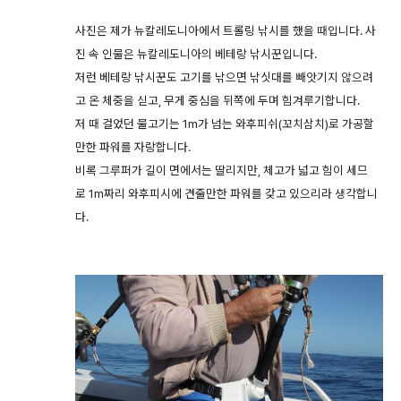
사진은 제가 뉴칼레도니아에서 트롤링 낚시를 했을 때입니다. 사
진 속 인물은 뉴칼레도니아의 베테랑 낚시꾼입니다.
저런 베테랑 낚시꾼도 고기를 낚으면 낚싯대를 빼앗기지 않으려
고 온 체중을 싣고, 무게 중심을 뒤쪽에 두며 힘겨루기합니다.
저 때 걸었던 물고기는 1m가 넘는 와후피쉬(꼬치삼치)로 가공할
만한 파워를 자랑합니다.
비록 그루퍼가 길이 면에서는 딸리지만, 체고가 넓고 힘이 세므
로 1m짜리 와후피시에 견줄만한 파워를 갖고 있으리라 생각합니
다.