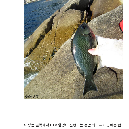
어쨌든 옆쪽에서 FTV 촬영이 진행되는 동안 와이프가 벵에돔 한