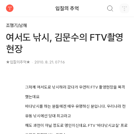
검색하기
입질의 추억
티스토리
조행기/남해
여서도 낚시, 김문수의 FTV촬영
현장
★입질의추억★
2010. 8. 21. 07:16
그저께 여서도로 낚시하러 갔다가 우연히 FTV 촬영현장을 목격
했는데요
바다낚시를 하는 분들에겐 매우 유명하신 분입니다. 우리나라 전
유동 낚시에선 당대 최고라고
해도 과언이 아닐 정도로 명인이신데요. FTV '바다낚시교실' 프로