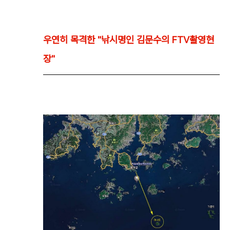
우연히 목격한 "낚시명인 김문수의 FTV촬영현
장"