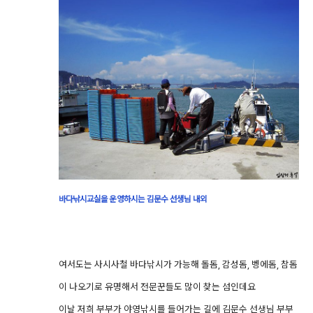
바다낚시교실을 운영하시는 김문수 선생님 내외
여서도는 사시사철 바다낚시가 가능해 돌돔, 감성돔, 벵에돔, 참돔
이 나오기로 유명해서 전문꾼들도 많이 찾는 섬인데요
이날 저희 부부가 야영낚시를 들어가는 길에 김문수 선생님 부부