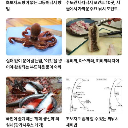
초보자도 꽝이 없는 고등어낚시 방
수도권 바다낚시 포인트 10곳, 서
법
울에서 가까운 주요 낚시 포인트
모음
실패 없이 문어 삶는법, '이것'을 넣
유비끼, 마스까와, 히비끼의 차이
어야 완성되는 부드러운 문어 숙회
국민이 즐겨먹는 '뷔페 생선회'의
초보자도 쉽게 할 수 있는 찌낚시
실체(팡가시우스 메기)
채비법