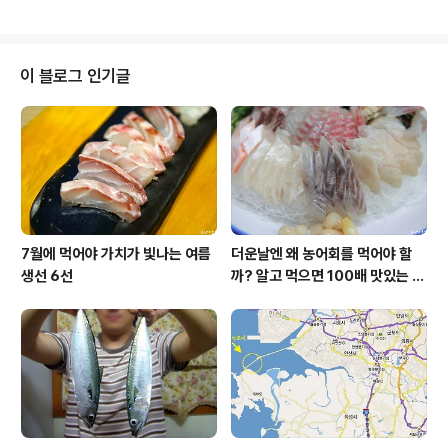
시는 분들을 위해 "도래묶는 방법"에 대해 알아보겠습니다.
릴 찌낚시를 하든, 원투낚시를 하든, 루어낚시를 하든 도래
묶기는 필수로 알아야 하는 내용이니 만큼 확실히 익혀두
셨다가 잘 써먹으시기 바랍니다. 우선 도래묶는 방법은 다
이 블로그 인기글
양한 방법이 있지만 제 개인적으로 선호하는 방법은 따로
있습니다. 낚시인 김문수 선생님이 주로 사용하시는 매듭
법인데요. 동영상으로 한번 찍어봤습니다. 참고하시기 바
랍니다. 1. 원줄을 도래에 통과시키고 나오는 원줄을 또다
시 도래에 통과시킵니다. 두번 통과시키..
7월에 먹어야 가치가 빛나는 여름
더운날엔 왜 농어회를 먹어야 할
생선 6선
까? 알고 먹으면 100배 맛있는 농
어 종류와 제철 이야기