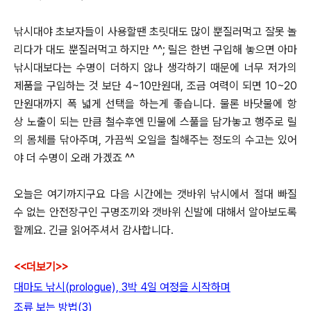
낚시대야 초보자들이 사용할땐 초릿대도 많이 뿐질러먹고 잘못 놀
리다가 대도 뿐질러먹고 하지만 ^^;
릴은 한번 구입해 놓으면 아마
낚시대보다는 수명이 더하지 않나 생각하기 때문에 너무 저가의
제품을 구입하는 것 보단
4~10만원대, 조금 여력이 되면 10~20
만원대까지 폭 넓게 선택을 하는게 좋습니다.
물론 바닷물에 항
상 노출이 되는 만큼 철수후엔 민물에 스풀을 담가놓고 행주로 릴
의 몸체를 닦아주며, 가끔씩 오일을 칠해주는 정도의
수고는 있어
야 더 수명이 오래 가겠죠 ^^
오늘은 여기까지구요 다음 시간에는 갯바위 낚시에서 절대 빠질
수 없는 안전장구인 구명조끼와 갯바위 신발에 대해서 알아보도록
할께요.
긴글 읽어주셔서 감사합니다.
<<더보기>>
대마도 낚시(prologue), 3박 4일 여정을 시작하며
조류 보는 방법(3)