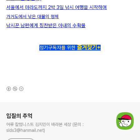
서울에서 마라도까지 2박 3일 낚시 여행을 시작하며
가거도에서 낚은 대물의 정체
낚시꾼 남편에게 칭찬받은 아내의 수확물
즐겨찾기+
정기구독자를 위한
(새창열림)
로그 정보
입질의 추억
어류 칼럼니스트 김지민이 바라본 세상 (문의 :
slds3@hanmail.net)