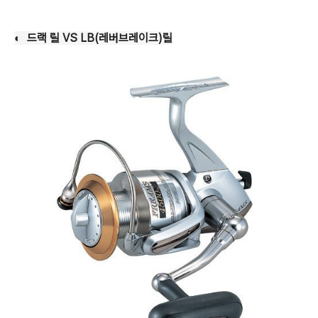
◐ 드랙 릴 VS LB(레버브레이크)릴