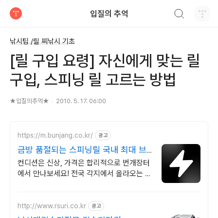
검색하기
입질의 추억
티스토리
낚시팁 /릴 찌낚시 기초
[릴 구입 요령] 자신에게 맞는 릴
구입, 스피닝 릴 고르는 방법
★입질의추억★
2010. 5. 17. 06:00
https://m.bunjang.co.kr/
광고
금방 품절되는 스피닝릴 국내 최대 브
랜드 중고거래
컨디션은 신상, 가격은 합리적으로 번개장터
에서 만나보세요! 전국 각지에서 올라오는 전
국구 최다 상품 매일 10만 개 이상의 신규 상
품 업로드
http://www.rsuri.co.kr
광고