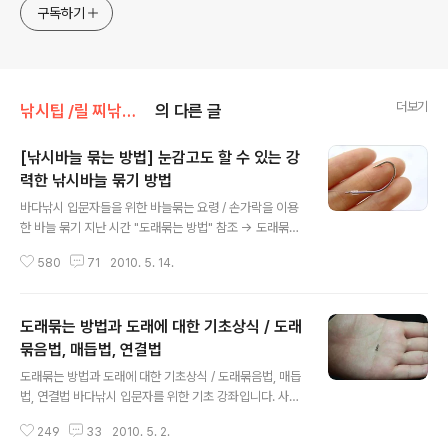
구독하기
더보기
낚시팁 /릴 찌낚시 기초
의 다른 글
[낚시바늘 묶는 방법] 눈감고도 할 수 있는 강
력한 낚시바늘 묶기 방법
글 내용
바다낚시 입문자들을 위한 바늘묶는 요령 / 손가락을 이용
한 바늘 묶기 지난 시간 "도래묶는 방법" 참조 -> 도래묶는
방법과 도래에 대한 기초상식 / 도래묶음법, 매듭법, 연결법
580
71
2010. 5. 14.
에 대해서 알아봤는데요~ 오늘은 바늘묶기에 대해 알아보
겠습니다. 최근 포스팅이 많이 밀려있는 바람에 업데이트
가 많이 늦어졌습니다. 양해부탁드립니다 ^^; 바다낚시를
도래묶는 방법과 도래에 대한 기초상식 / 도래
입문하시는 분들이 가장 까다롭게 여기는 바늘 묶는 방법!
그 방법도 다양하지만 제가 주로 사용하는 방법은 낚시인
묶음법, 매듭법, 연결법
글 내용
김재원 프로님(일명 닥터 K)께서 자주 사용하는 방법으로
도래묶는 방법과 도래에 대한 기초상식 / 도래묶음법, 매듭
손가락을 이용해서 바늘을 묶는 방법을 소개해 드리겠습니
법, 연결법 바다낚시 입문자를 위한 기초 강좌입니다. 사실
다. 뭐 이미 아시는 분들도 계시지만 바다낚시 입문자들이
제가 바다낚시 고수도 아닌데 강좌라고 하기엔 좀 그렇구
이 방법을 한번 익혀두신다면 밝은 대낮은 물론 한치 앞도
249
33
2010. 5. 2.
요 ^^; 낚시를 하는 분들이라면 누구나 알지만 이제 입문하
안보이는 캄캄한 야간낚시에서 손..