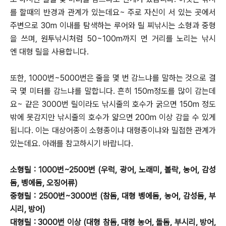
를 할때의 반경과 관계가 있는데요~ 주로 자신이 서 있는 곳에서
주변으로 30m 이내를 탐색하는 루어와 릴 찌낚시는
소형과 중형
을 쓰며, 원투낚시처럼 50~100m까지 먼 거리를 노리는 낚시
엔 대형 릴을 사용합니다.
또한, 1000번~5000번은 줄을 몇 번 감느냐를 말하는 것으로 결
국 몇 미터를 감느냐를 말합니다.
흔히 150m정도를 많이 감는데
요~ 같은 3000번 릴이라도 낚시줄의 호수가 굵으면 150m 정도
밖에 못감지만
낚시줄의 호수가 얇으면 200m 이상 감을 수 있게
됩니다. 이는 대상어종이 소형종이냐 대형종이냐와 밀접한 관계가
있는데요.
아래를 참고하시기 바랍니다.
소형릴 : 1000번~2500번 (우럭, 광어, 노래미, 볼락, 농어, 감성
돔, 벵에돔, 오징어류)
중형릴 : 2500번~3000번 (참돔, 대형 벵에돔, 농어, 감성돔, 부
시리, 방어)
대형릴 : 3000번 이상 (대형 참돔, 대형 농어, 돌돔, 부시리, 방어,