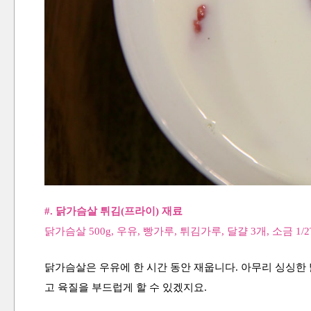
#. 닭가슴살 튀김(프라이)
재료
닭가슴살 500g, 우유, 빵가루, 튀김가루, 달걀 3개, 소금 1/2T
닭가슴살은 우유에 한 시간 동안 재웁니다. 아무리 싱싱한
고 육질을 부드럽게 할 수 있겠지요.