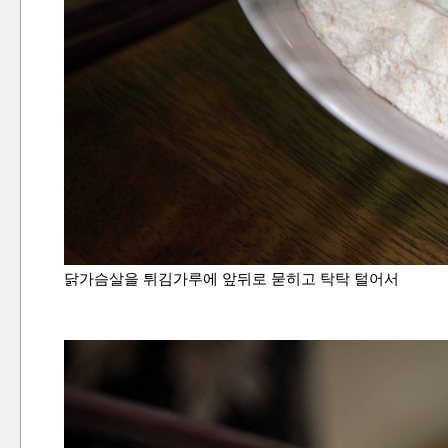
닭가슴살을 튀김가루에 앞뒤로 묻히고 탁탁 털어서