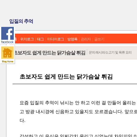
입질의 추억
홈
|
위치로그
|
태그
|
미디어로그
|
방명록
|
관리자
|
글쓰기
초보자도 쉽게 만드는 닭가슴살 튀김
꾼의 레시피/소고기 및 육류 요리
초보자도 쉽게 만드는 닭가슴살 튀김
요즘 입질의 추억이 낚시는 안 하고 이런 걸 만들어 올리는
고 방광 내시경에 신음하고 있을지도 모르겠습니다. 앞으로
다.
각설하고 이 음식은 일찌감치 올리고 싶었는데 차일피일 미