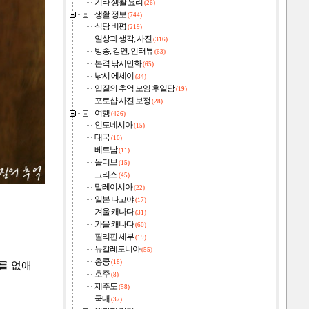
기타 생활 요리
(26)
생활 정보
(744)
식당 비평
(219)
일상과 생각, 사진
(316)
방송, 강연, 인터뷰
(63)
본격 낚시만화
(65)
낚시 에세이
(34)
입질의 추억 모임 후일담
(19)
포토샵 사진 보정
(28)
여행
(426)
인도네시아
(15)
태국
(10)
베트남
(11)
몰디브
(15)
그리스
(45)
말레이시아
(22)
일본 나고야
(17)
겨울 캐나다
(31)
가을 캐나다
(60)
필리핀 세부
(19)
뉴칼레도니아
(55)
홍콩
(18)
를 없애
호주
(8)
제주도
(58)
국내
(37)