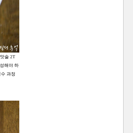
맛술 2T
숙성해야 하
필수 과정