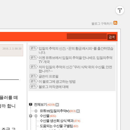
블로그 구독하기
입질의 추억의 신간, <꾼의 황금 레시피>를 출간하였습
2016. 2. 3. 08:30
니다.
이젠 유튜브에서 입질의 추억을 만나세요. 입질의추억
TV 개국
저자 입질의 추억의 신간 "우리 식탁 위의 수산물, 안전
합니까?⋯
글쓴이 프로필
이 블로그에 광고하는 방법
블로그 저작권에 대해
템플러를 떼
전체보기
(4219)
할까 합니
유튜브(입질의추억tv)
(813)
수산물
(635)
수산물 생선회 상식 백과
(374)
도움되는 수산물 구별팁
(62)
 조금 고