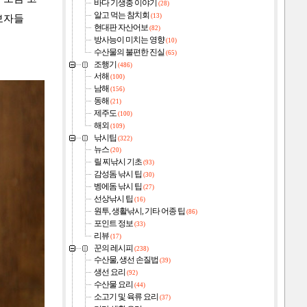
바다 기생충 이야기
(28)
알고 먹는 참치회
(13)
보자들
현대판 자산어보
(82)
방사능이 미치는 영향
(10)
수산물의 불편한 진실
(65)
조행기
(486)
서해
(100)
남해
(156)
동해
(21)
제주도
(100)
해외
(109)
낚시팁
(322)
뉴스
(20)
릴 찌낚시 기초
(93)
감성돔 낚시 팁
(30)
벵에돔 낚시 팁
(27)
선상낚시 팁
(16)
원투, 생활낚시, 기타 어종 팁
(86)
포인트 정보
(33)
리뷰
(17)
꾼의 레시피
(238)
수산물, 생선 손질법
(39)
생선 요리
(92)
수산물 요리
(44)
소고기 및 육류 요리
(37)