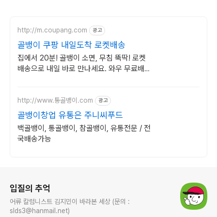
http://m.coupang.com
광고
골뱅이 쿠팡 내일도착 로켓배송
집에서 20분! 골뱅이 소면, 무침 뚝딱! 로켓
배송으로 내일 바로 만나세요. 와우 무료배
송, 30일 안심 반품! 동원 유동 삼포 골뱅이
를 한곳에.
http://www.통골뱅이.com
광고
골뱅이창업 유통은 주니씨푸드
백골뱅이, 통골뱅이, 참골뱅이, 유통전문 / 전
국배송가능
로그 정보
입질의 추억
어류 칼럼니스트 김지민이 바라본 세상 (문의 :
slds3@hanmail.net)