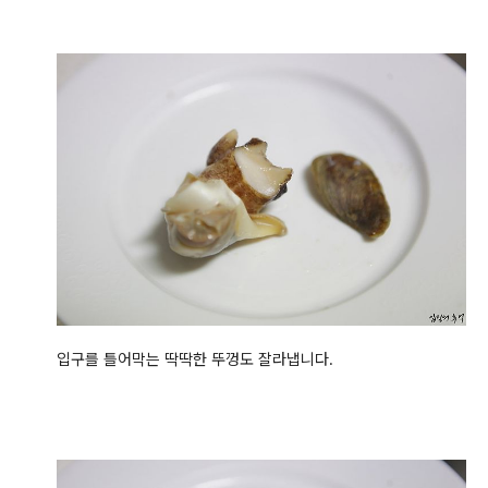
입구를 틀어막는 딱딱한 뚜껑도 잘라냅니다.