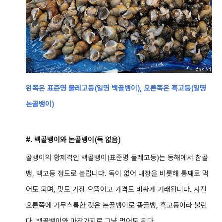
왼쪽은 표준명 물레고둥(일명 백골뱅이), 오른쪽은 흑고둥(일명
논골뱅이)
#. 백골뱅이와 논골뱅이(독 없음)
골뱅이의 황제격인 백골뱅이(표준명 물레고둥)는 동해에서 참골
뱅, 백고둥 정도로 불립니다.
독이 없어 내장을 비롯해 통째로 먹
어도 되며, 맛도 가장 으뜸이고 가격도 비싸게 거래됩니다. 사진
오른쪽에 거무스름한 것은 논골뱅이로 똥골뱅, 흑고둥이라 불린
다. 백골뱅이와 마찬가지로 그냥 먹어도 된다.