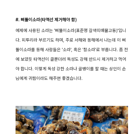
#. 삐뚤이소라(타액선 제거해야 함)
예제에 사용된 소라는 '삐뚤이소라(표준명 갈색띠매물고둥)'입니
다. 피투리라 부르기도 하며, 주로 서해와 동해에서 나는데 이 삐
뚤이소라를 동해 사람들은 '소라', 혹은 '참소라'로 부릅니다. 좀 전
에 보았듯 타액선이 클뿐더러 독성도 강해 반드시 제거하고 먹어
야 합니다. 이렇게 독성 강한 소라나 골뱅이를 팔 때는 상인이 손
님에게 귀띔이라도 해주면 좋겠습니다.