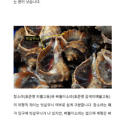
는 편이 낫습니다.
참소라(표준명 피뿔고둥)와 삐뚤이소라(표준명 갈색띠매물고둥)
의 외형적 차이는 빗살무늬 여부로 쉽게 구분합니다. 참소라는 패
각 입구에 빗살무늬가 나 있지만, 삐뚤이소라는 없으며 체형은 삐