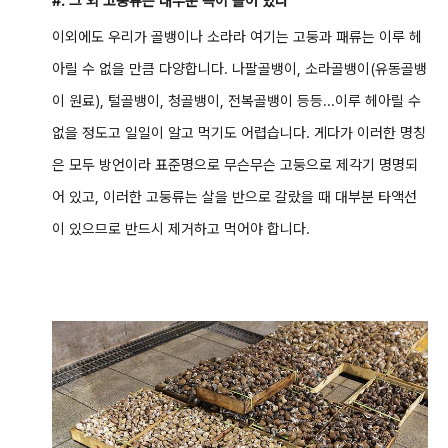
#. 그 외 고둥류는 대부분 독이 들어 있다
이외에도 우리가 골뱅이나 소라라 여기는 고둥과 패류는 이루 헤
아릴 수 없을 만큼 다양합니다. 나팔골뱅이, 소라골뱅이(유동골뱅
이 원료), 털골뱅이, 청골뱅이, 전복골뱅이 등등...이루 헤아릴 수
없을 정도고 일일이 알고 먹기도 어렵습니다. 게다가 이러한 명칭
은 모두 방언이라 표준명으로 무슨무슨 고둥으로 제각기 명명되
어 있고, 이러한 고둥류는 살을 반으로 갈랐을 때 대부분 타액선
이 있으므로 반드시 제거하고 먹어야 합니다.