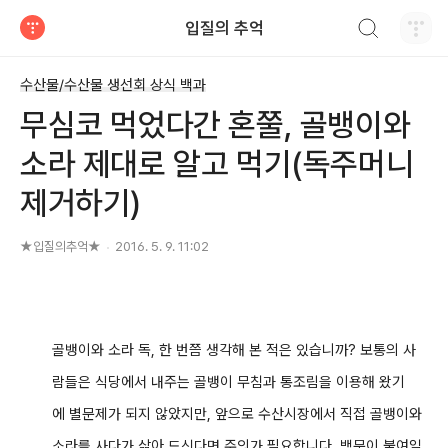
검색하기
입질의 추억
티스토리
수산물/수산물 생선회 상식 백과
무심코 먹었다간 혼쭐, 골뱅이와
소라 제대로 알고 먹기(독주머니
제거하기)
★입질의추억★
2016. 5. 9. 11:02
골뱅이와 소라 독, 한 번쯤 생각해 본 적은 있습니까?
보통의 사
람들은 식당에서 내주는 골뱅이 무침과 통조림을 이용해 왔기
에 별문제가 되지 않았지만, 앞으로 수산시장에서 직접 골뱅이와
소라를 사다가 삶아 드신다면 주의가 필요합니다. 백문이 불여일