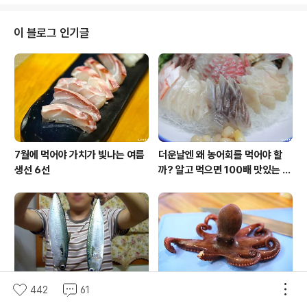
히 알 수 있었습니다. 물론, 이러한 사실은 해마다 조금씩
변하지만, 남도 지방은 물론 전국적으로 도다리로 인식하
는 문치가자미는 하루에도 몇십 상자씩 위판되는 데 비해
이 블로그 인기글
'표준명 도다리'는 한두 상자에 그치는 꼴입니다. 그런데 예
전의 도다리를 기억하는 사람들의 이야기를 들어보면 과거
에는 이렇게까지 귀하지 않았다고 합니다. 지금의 문치가
자미만큼은 아니지만, 30년 전만 해도 표준명 도다리는 제
법 잡혔다고 전해집니다. 지금은 문치가자미..
7월에 먹어야 가치가 빛나는 여름
더운날엔 왜 농어회를 먹어야 할
생선 6선
까? 알고 먹으면 100배 맛있는 농
어 종류와 제철 이야기
442
61
초보자도 꽝이 없는 고등어낚시 방
실패 없이 문어 삶는법, '이것'을 넣