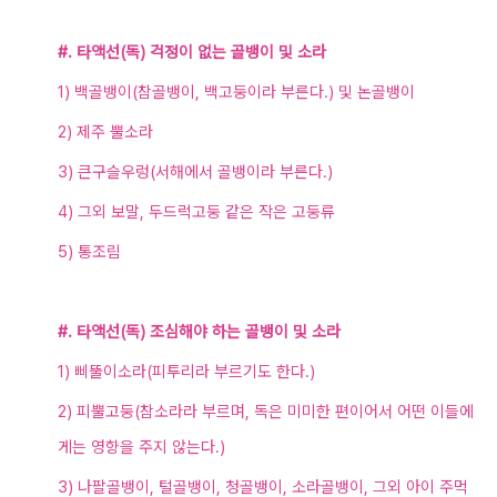
#. 타액선(독) 걱정이 없는 골뱅이 및 소라
1)
백골뱅이(
참골뱅이, 백고둥이라 부른다.) 및 논골뱅이
2) 제주
뿔
소라
3) 큰구슬우렁(서해에서 골뱅이라 부른다.)
4) 그외 보말, 두드럭고둥 같은 작은 고둥류
5) 통조림
#. 타액선(독) 조심해야 하는 골뱅이 및 소라
1) 삐뚤이소라(피투리라 부르기도 한다.)
2) 피뿔고둥(참소라라 부르며, 독은 미미한 편이어서
어떤 이들에
게는 영향을 주지 않는다.)
3) 나팔골뱅이, 털골뱅이, 청골뱅이, 소라골뱅이, 그외 아이 주먹