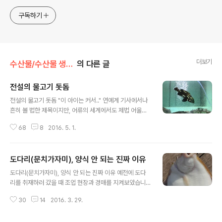
구독하기
더보기
수산물/수산물 생선회 상식 백과
의 다른 글
전설의 물고기 돗돔
글 내용
전설의 물고기 돗돔 "이 아이는 커서.." 연예계 기사에서나
흔히 볼 법한 제목이지만, 어류의 세계에서도 제법 어울리
는 녀석을 찾았다. 위 어류는 속초 대포항 수산물 시장에서
68
8
2016. 5. 1.
우연히 발견한 돗돔이다. 이것이 일 년 중 몇 마리 잡히지도
않는 전설의 물고기인 '돗돔'이라고? 믿기지 않겠지만, 사
실이다. 뉴스나 낚시 잡지에서 화재가 된 돗돔 사진을 떠올
도다리(문치가자미), 양식 안 되는 진짜 이유
린다면 선뜻 이해되지 않겠지만, 이 녀석은 커서 몸 길이 2
글 내용
m, 무게 150kg 이상으로 자라게 될 돗돔으로 성장하게 된
도다리(문치가자미), 양식 안 되는 진짜 이유 예전에 도다
다. 그런 녀석이 어떤 연유로 횟집 수조에 모셔놓았는지는
리를 취재하러 갔을 때 조업 현장과 경매를 지켜보았습니
알 수 없지만, 기구한 운명이 아닐 수 없다. 아직도 학계에
다. 그때 도다리 몸값이 어떻게 되는지 문치가자미와 도다
서는 돗돔 생태의 비밀을 캐내기 위한 연구와 양식이 시도
30
14
2016. 3. 29.
리의 비율이 어떻게 되는지 알고는 있었지만, 눈으로 직접
중이어서 이런 치어가 포획되면, 대부분 연구 기관으로 보
확인하면서 이게 이렇더라, 저게 저렇더라 하는 것을 명확
내지지만, 간..