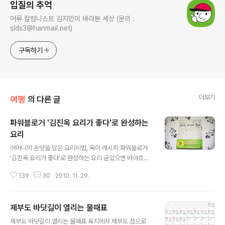
입질의 추억
어류 칼럼니스트 김지민이 바라본 세상 (문의 :
slds3@hanmail.net)
구독하기
더보기
여행
의 다른 글
파워블로거 '김진옥 요리가 좋다'로 완성하는
요리
글 내용
어머니의 손맛을 담은 요리비법, 옥이 레시피 파워블로거
'김진옥 요리가 좋다'로 완성하는 요리 곧있으면 바야흐로
2011년 90년대 중반부터 엄청난 부흥을 시작했던 인터넷
139
30
2010. 11. 29.
문화, 그리고 지식의 공유장이 되고 있는 여러 카페와 블로
그들.. 우리는 수많은 정보의 홍수속에 살고 있습니다. 지금
은 너나 할것 없이 맛집과 요리 그 밖에 다양한 분야 에서
제부도 바닷길이 열리는 물때표
활약하는 많은 파워블로거의 글들을 접하고 있는데요 손쉽
글 내용
게 바로 따라할 수 있는 김진옥의 요리가 좋다 저는 현재 낚
제부도 바닷길이 열리는 물때표 육지에서 제부도 섬으로