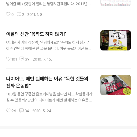
시관련 컨텐츠로 블로그 운영을 하고 있지만 맛집과 음식
넘어갈 때 바닷길이 열리는 통행시간표입니다. 2011년 1
에도 관심이 아주 많은 사람이랍니다. 요즘 맛집과 요리 블
월부터 12월까지의 제부도 물때표를 기준으로 통행가능한
로거들는 최신형 DSLR 카메라로 무장해 양질의 컨텐츠를
0
2
2011. 1. 8.
시간이니 제부도 여행할때 참고하세요. ※ 보는 방법은 매
생산하고 더 많은 방문객 유치를 위해 오늘도 불철주야 활
우 쉽습니다. 표시된 시간부터 시간까지가 제부도 바닷길
약하고 있습니다. 그런데 여..
이 열리는 시간입니다. 예를들어 05:20-14:45 라면 이
이달의 신간 '꼼짝도 하지 않기!'
시간엔 제부도로 차량통행이 가능합니다 만약 4일전-13:
글 내용
56 이라고 써져 있다면 해당일로부터 4일전부터 13:56분
여러분 자녀의 상상력, 안녕하세요? "꼼짝도 하지 않기!"
까지 통행가능 시간입니다. "하루종일 계속됩니다"는 말그
아주 간만에 책에 관한 글을 씁니다. 이웃 블로거이신 뜨인
대로 하루종일 통행 가능함을 뜻합니다. 출처 : 제부도 통행
돌님이 보내주신 '꼼짝도 하지 않기!' 제목 : 꼼짝도 하지 않
시간표 바로가기 육지와 제부도를 잇는 도로가 물에 잠길
101
39
2010. 7. 16.
기! 글, 그림 : 토니 퓨슬 (서애경 옮김) 출판사 : 뜨인돌 어린
땐 통행이 제한되니 아무쪼록 여행전에 미리 알아놨다 출
이 우선 첫장을 펴면 노란색과 붉그스럼한 공백으로 이 책
발하시기 바랍니다. 이상 2011년..
은 시작이 됩니다. 시선을 잡아 주고 시작하려는지 몰라도
다이어트, 매번 실패하는 이유 "독한 것들의
사소한 문제에 왜? 라는 '의문점'을 가져봤어요. 그 많은 컬
러중에 왜 이 색을 썼을까? 하는 작은 물음인데 여기에 대
진짜 운동법"
글 내용
한 답변은 없습니다 ^^ 우리가 무심코 넘기는 빈 여백이지
100일 동안 꾸준한 홈트레이닝을 한다면 나도 착한몸매가
만, 아이들은 이 장에서 몇 초를 보고 다음 장을 넘길지 갑
될 수 있을까? 당신의 다이어트가 매번 실패하는 이유를 알
자기 궁금해졌어요 이야기는 프랭키와 샘이라는 두 아이가
아보자! "독한 것들의 진짜 운동법" ＊카테고리 관련 글＊
놀다 지쳐서 벌어진 에피소드랍니다. 그림, 과자 만들기, 게
96
34
2010. 5. 24.
누에의 효능과 남성의 갱년기, 성기능 장애 올바른 대처방
임등..
법 블로그 포스팅 무단도용 심각하다 릴 구입 요령] 자신에
게 맞는 릴 구입, 스피닝 릴 고르는 방법 블로그 개설 후 10
0일 동안 어떤일이(100일 결산) [낚시대 구입 요령] 바다
낚시대 구입, 낚시대 할인, 잘 고르는 방법 당신의 다이어