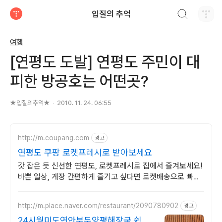
검색하기
입질의 추억
티스토리
여행
[연평도 도발] 연평도 주민이 대
피한 방공호는 어떤곳?
★입질의추억★
2010. 11. 24. 06:55
http://m.coupang.com
광고
연평도 쿠팡 로켓프레시로 받아보세요
갓 잡은 듯 신선한 연평도, 로켓프레시로 집에서 즐겨보세요!
바쁜 일상, 게장 간편하게 즐기고 싶다면 로켓배송으로 빠르
게!
http://m.place.naver.com/restaurant/2090780902
광고
24시월미도연안부두양평해장국 쉽고