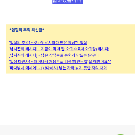
답하겠습니다
*입질의 추억 최신글*
[입질의 추억] - 갯바위낚시하다 받은 황당한 입질
[낚시꾼의 레시피] - 지금이 딱 제철! 아귀수육과 아귀탕(레시피)
[낚시꾼의 레시피] - 남은 장작불로 손쉽게 만드는 닭구이
[일상 다반사] - 태어나서 처음으로 리폼(페인트칠)을 해봤어요^^
[바다낚시 에세이] - [바다낚시] 낚는 자와 낚지 못한 자의 차이
로그 정보