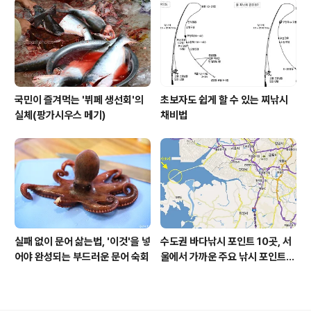
국민이 즐겨먹는 '뷔페 생선회'의
초보자도 쉽게 할 수 있는 찌낚시
실체(팡가시우스 메기)
채비법
실패 없이 문어 삶는법, '이것'을 넣
수도권 바다낚시 포인트 10곳, 서
어야 완성되는 부드러운 문어 숙회
울에서 가까운 주요 낚시 포인트
모음