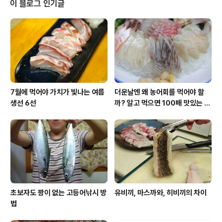
이 블로그 인기글
트, 매번 실패하는 이유 이제는 얼짱과 몸짱이 선천적으로
타고 난 분들의 전유물이 아니라는 것. TV 에서 비춰지는
날씬한 아이돌 그룹들, 그리고 멋진 초콜릿 복근을 가진 미
남 배우들이 그저 열심히 다이어트를 병행하면서 다져진
몸이 아니라는 것...
7월에 먹어야 가치가 빛나는 여름
더운날엔 왜 농어회를 먹어야 할
생선 6선
까? 알고 먹으면 100배 맛있는 농
어 종류와 제철 이야기
초보자도 꽝이 없는 고등어낚시 방
유비끼, 마스까와, 히비끼의 차이
법