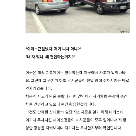
"야야~ 큰일났다. 저거 니차 아냐?"
"내 차 맞나..왜 견인하는거지?"
이곳은 매송IC 톨게이트 앞이였는데 이곳에서 사고가 있었나봐
요. 그런데 그 위치가 하필 낚시꾼들이 전날 밤에 주차시켜논 바로
옆자리였습니다.
처음엔 사고가 난줄 몰랐다가 왠 견인차가 자기차랑 똑같이 생긴
차를 견인하고 있으니 순간 황당한것입니다.
그것도 반파된 상태로?? 일단 자초지종을 알기 위해 내리는데
여기다 주차시킨 대여섯명들의 낚시꾼들이 모두 일어나서 저 황
당한 광경을 지켜보더니 자기차는 무사한지부터 확인합니다.