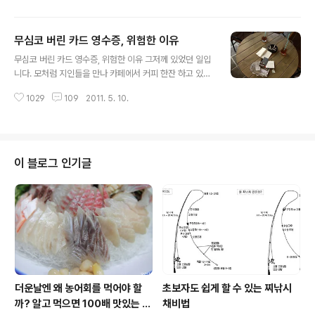
전해드릴것을 약속합니다. 이번 필리핀 세부 여행은 저에
게 있어서 동남아 여행 1호였습니다. 동남아 특히 세부는
무심코 버린 카드 영수증, 위험한 이유
한국인 관광객이 가장 많기로 유명한 휴양지인데요. 여기
글 내용
서의 꼴불견은 어쩌다 한번씩 얘기 는 들어봤지만 이따금
무심코 버린 카드 영수증, 위험한 이유 그저께 있었던 일입
씩 제 눈을 의심케 할 정도로 보기 불편한 장면들이 있었습
니다. 모처럼 지인들을 만나 카페에서 커피 한잔 하고 있었
니다. 세부에서 제가 묶었던 리조트입니다. 아침 조식 시간
어요. 한참 이야기꽃을 피우던 중 카페테리아쪽에 자리가
에 그림같이 펼쳐지는 풍경을 바라보며 즐겁게 식사중인데
1029
109
2011. 5. 10.
비더라구요. 그래서 날도 좋고하니 그리로 옮겼습니다. 그
요. 바로 앞 테이블은 한국인 관광객들이 단체로 와서 식사
리곤 무심히 옆 테이블을 봤는데 손님이 떠난지 얼마 되지
하고 가버린 풍경입니다. 이런 풍경은 호텔이나 리조..
않아 아직 테이블을 치우지 않은 상태였어요. 그런데 그 테
이블에서 뭔가가 잔뜩 있길래 유심히 봤습니다. 도대체 이
게 뭘까요?? 곁보기엔 신용카드로 보이는것과 명함, 각종
이 블로그 인기글
현금 영수증들이 무더기로 버려져 있더라구요. 이런걸 버
리고 간 손님은 누굴까? 가만 생각해보니 여대생으로 보이
는 손님 같았습니다. 이게 기억나는 이유가.. 처음 카페 들
어올 때 우리 일행들은 카페테리아에 앉고 싶었어요. 그런
데 자리가 남아있었는데도 앉지 못했던..
더운날엔 왜 농어회를 먹어야 할
초보자도 쉽게 할 수 있는 찌낚시
까? 알고 먹으면 100배 맛있는 농
채비법