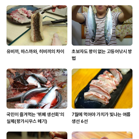
어 종류와 제철 이야기
유비끼, 마스까와, 히비끼의 차이
초보자도 꽝이 없는 고등어낚시 방
법
국민이 즐겨먹는 '뷔페 생선회'의
7월에 먹어야 가치가 빛나는 여름
실체(팡가시우스 메기)
생선 6선