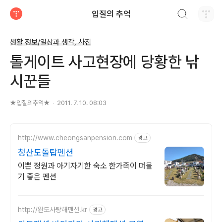
검색하기
입질의 추억
티스토리
생활 정보/일상과 생각, 사진
톨게이트 사고현장에 당황한 낚
시꾼들
★입질의추억★
2011. 7. 10. 08:03
http://www.cheongsanpension.com
광고
청산도돌탑펜션
이쁜 정원과 아기자기한 숙소 한가족이 머물
기 좋은 펜션
http://완도사랑해펜션.kr
광고