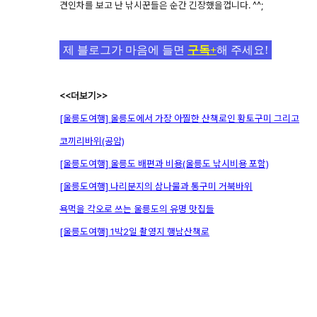
견인차를 보고 난 낚시꾼들은 순간 긴장했을껍니다. ^^;
제 블로그가 마음에 들면
구독+
해 주세요!
<<더보기>>
[울릉도여행] 울릉도에서 가장 아찔한 산책로인 황토구미 그리고
코끼리바위(공암)
[울릉도여행] 울릉도 배편과 비용(울릉도 낚시비용 포함)
[울릉도여행] 나리분지의 삼나물과 통구미 거북바위
욕먹을 각오로 쓰는 울릉도의 유명 맛집들
[울릉도여행] 1박2일 촬영지 행남산책로