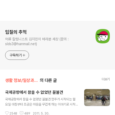
로그 정보
입질의 추억
어류 칼럼니스트 김지민이 바라본 세상 (문의 :
slds3@hanmail.net)
구독하기
더보기
생활 정보/일상과 생각, 사진
의 다른 글
국제공항에서 참을 수 없었던 꼴불견
글 내용
국제공항에서 참을 수 없었던 꼴불견 한주가 시작되는 월
요일 아침부터 조금은 마음을 무겁게 하는 이야기로 시작
하게 되었습니다. 죄송한 마음으로 양해를 부탁드리구요.
2548
489
2011. 5. 30.
내일부턴 다시 본업으로 돌아가 재밌고 생생한 이야기를