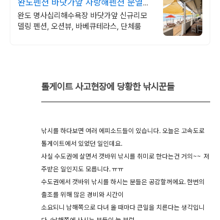
완도펜션 바닷가앞 사랑해펜션 문열면
바다
완도 명사십리해수욕장 바닷가앞 신규리모
델링 펜션, 오션뷰, 바베큐테라스, 단체룸
톨게이트 사고현장에 당황한 낚시꾼들
낚시를 하다보면 여러 에피소드들이 있습니다. 오늘은 고속도로
톨게이트에서 있었던 일인데요.
사실 수도권에 살면서 갯바위 낚시를 취미로 한다는건 거의~~ 저
주받은 일인지도 모릅니다. ㅠㅠ
수도권에서 갯바위 낚시를 하시는 분들은 공감할꺼에요. 한번의
출조를 위해 많은 경비와 시간이
소요되니 남해쪽으로 다녀 올 때마다 큰일을 치른다는 생각입니