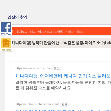
입질의 추억
홈
|
위치로그
|
태그
|
미디어로그
|
방명록
|
관리자
|
글쓰기
[캐나다여행] 빙하가 만들어 낸 보석같은 풍경, 페이토 호수(Lake P
https://www.airbnb.co.kr/
광고
캐나다여행, 에어비앤비 캐나다 인기숙소 둘러
널찍한 원룸부터 독채까지, 몸도 마음도 편안한 여행. 캐나
든 게 갖춰진 숙소를 예약하세요.
https://clubmojo.hanatour.com/
광고