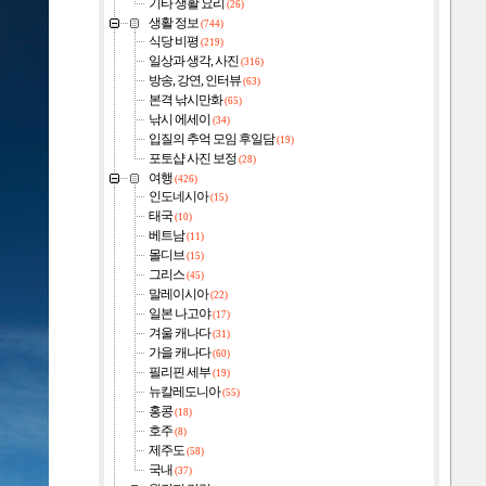
기타 생활 요리
(26)
생활 정보
(744)
식당 비평
(219)
일상과 생각, 사진
(316)
방송, 강연, 인터뷰
(63)
본격 낚시만화
(65)
낚시 에세이
(34)
입질의 추억 모임 후일담
(19)
포토샵 사진 보정
(28)
여행
(426)
인도네시아
(15)
태국
(10)
베트남
(11)
몰디브
(15)
그리스
(45)
말레이시아
(22)
일본 나고야
(17)
겨울 캐나다
(31)
가을 캐나다
(60)
필리핀 세부
(19)
뉴칼레도니아
(55)
홍콩
(18)
호주
(8)
제주도
(58)
국내
(37)