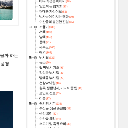
바다 기생충 이야기
(28)
알고 먹는 참치회
(13)
현대판 자산어보
(82)
방사능이 미치는 영향
(10)
수산물의 불편한 진실
(65)
조행기
(486)
서해
(100)
남해
(156)
동해
(21)
제주도
(100)
해외
(109)
있을까 하는
낚시팁
(322)
뉴스
(20)
 풍경
릴 찌낚시 기초
(93)
감성돔 낚시 팁
(30)
벵에돔 낚시 팁
(27)
선상낚시 팁
(16)
원투, 생활낚시, 기타 어종 팁
(86)
포인트 정보
(33)
리뷰
(17)
꾼의 레시피
(238)
수산물, 생선 손질법
(39)
생선 요리
(92)
수산물 요리
(44)
소고기 및 육류 요리
(37)