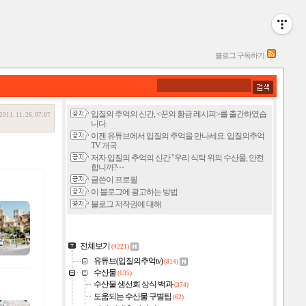
블로그 구독하기
입질의 추억의 신간, <꾼의 황금 레시피>를 출간하였습
2011. 11. 26. 07:07
니다.
이젠 유튜브에서 입질의 추억을 만나세요. 입질의추억
TV 개국
저자 입질의 추억의 신간 "우리 식탁 위의 수산물, 안전
합니까?⋯
글쓴이 프로필
이 블로그에 광고하는 방법
블로그 저작권에 대해
전체보기
(4221)
유튜브(입질의추억tv)
(814)
수산물
(635)
수산물 생선회 상식 백과
(374)
도움되는 수산물 구별팁
(62)