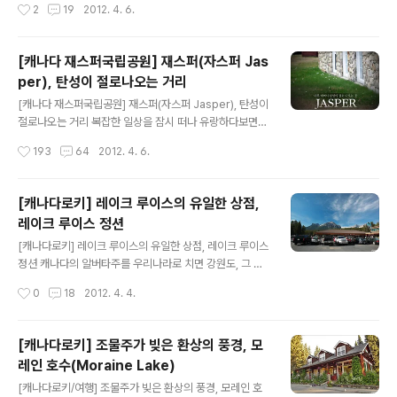
작성시간
2
19
2012. 4. 6.
이 좁고 시설물 퀄리티가 떨어지는 편입니다. 그런데 가격
캐나다 전역에 퍼져있는 페밀리 레스토랑인듯 한데 캐나다
은 밴프의 3성급 호텔과 비..
물가에 비해 의외로 가격이 저렴한 메뉴들을 선보이고 있
는 곳입니다. 재스퍼에 들리실때 다른 레스토랑의 부담스
[캐나다 재스퍼국립공원] 재스퍼(자스퍼 Jas
러운 가격이 걱정되신다면 이곳에 들러 적당한 가격으로
per), 탄성이 절로나오는 거리
즐거운 한끼 식사가 가능하리라고 봐요. 이날은 저와 아내
글 내용
가 각각 1개씩 메인디쉬를 주문했는데 하나는 성공, 하나는
[캐나다 재스퍼국립공원] 재스퍼(자스퍼 Jasper), 탄성이
실패했답니다. 그게 뭔지 한번 보러 가실까요. ^^; 이곳의
절로나오는 거리 복잡한 일상을 잠시 떠나 유랑하다보면
자세한 위치는 모릅니다. 하지만 찾는덴 별 어려움이 없을
마음 한구석에서 위로받고 싶은 마음이 들곤 합니다. 한때
작성시간
193
64
2012. 4. 6.
꺼예요. 몇 블록 안되는 자그마한 재스퍼 마을의 중심에 저
유행처럼 번졌었던 어느 광고의 카피문구가 있었죠. "열심
렇게 떡하니 버티고 있으니깐요..
히 일한 당신 떠나라!" 그렇게 떠난 곳이 바로 캐나다였고
재스퍼(Jasper)는 열흘 일정 중 이틀동안 머물다 갔던 작
[캐나다로키] 레이크 루이스의 유일한 상점,
고 아담한 도시였습니다. 이곳을 둘러보고 있노라면 진정
레이크 루이스 정션
자연속에 어울리는 도시가 어떤 것인지를 알게 했다랄까
글 내용
요. 아침에 일어나면 차소리 대신 새소리가 반겼고, 담배꽁
[캐나다로키] 레이크 루이스의 유일한 상점, 레이크 루이스
초 하나 없는 클린한 거리에 바람의 소리마저 감미롭게 들
정션 캐나다의 알버타주를 우리나라로 치면 강원도, 그 중
려왔던 이곳 재스퍼. 과연 사람사는 곳이 맞는가 싶을 정도
에서도 캐나다 로키는 마치 태백산맥과 같이 사람의 발길
작성시간
0
18
2012. 4. 4.
로 지나치게 깨끗한 도시의 전형을 보여주었습니다. 여기
이 닿지 않은 곳이 대부분입니다. 그렇다보니 대중교통 수
에 플러스 알파로 한발짝 내디딜 ..
단도 많지 않고 인적도 드문편입니다. 하지만 캐나다에서
가장 아름다운 호수 넘버원을 갖고 있는 곳이기도 하죠. ^^
[캐나다로키] 조물주가 빚은 환상의 풍경, 모
바로 "레이크 루이스"입니다. 이 멋진 광경을 보기 위해 해
레인 호수(Moraine Lake)
마다 수많은 관광객들이 찾아오지만 정작 레이크 루이스
글 내용
주변엔 숙박시설이 많지 않습니다. 숙박시설이라고 해봐야
[캐나다로키/여행] 조물주가 빚은 환상의 풍경, 모레인 호