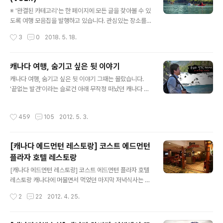
1) 본문 바로가기 → 캐나다에서 가장 예쁜 호수, 말린호수
글 내용
(maligne Lake) 본문 바로가기 → 에드먼턴 여행(2), 우
※ '완결된 카테고리'는 한 페이지에 모든 글을 찾아볼 수 있
크라이나 생활상을 엿볼 수 있었던 가정집 환경 본문 바로
도록 여행 모음집을 발행하고 있습니다. 관심있는 장소를
가기 → 밴프 파크로지의 풀코스 요리 본문 바로가기 → 마
클릭하면 본문으로 연결됩니다. (참고로 2011년에 작성된
작성시간
3
0
2018. 5. 18.
릴린먼로의 촬영지로 유명한 밴프 스프링스 호텔 본문 바
글이라 지금의 사정과는 다를 수 있습니다. 오래된 글이다
로가..
보니 지금 읽어보면 다소 오글거리네요. ^^;) - 스크롤이 길
어 상, 하편으로 나눕니다. 본문 바로가기 → 누구나 꿈꾸는
캐나다 여행, 숨기고 싶은 뒷 이야기
궁극의 여행지, 캐나다 로키(프롤로그) 본문 바로가기 →
글 내용
캐나다 여행, 숨기고 싶은 뒷 이야기 그때는 몰랐습니다.
캘거리의 라이프 스타일을 엿볼 수 있는 프린스 아일랜드
'끝없는 발견'이라는 슬로건 아래 무작정 떠났던 캐나다 여
공원 본문 바로가기 → 죽은자의 영혼이 잠든 호수, 미네완
행. 그것은 생전 해본적도 없는 9박 11일간의 렌터카 여행
카 본문 바로가기 → 감당이 안되는 캐네디언의 아침식사
이였습니다. 딱히 해외여행 경험이 많은것도 아니고 영어
본문 바로가기 → 고스트 호수, 인디언 후손의 맛과 정취를
작성시간
459
105
2012. 5. 3.
구사도 안되는 내가 그곳에서 무엇을 발견할 수 있을까? 기
찾아서 본문 바로가기 → 카나나스키스 국립공원의 여행사
대감 보단 걱정이 앞섰지요. 그래서 여행 준비를 더 철저하
진들 본문 바로가기..
게 하려했는지도 모릅니다. 설레임 반 두려움 반으로 떠난
[캐나다 에드먼턴 레스토랑] 코스트 에드먼턴
캐나다 여행. 그렇게 9박 11일 동안 경험하고 쓴 이야기는
플라자 호텔 레스토랑
이 글로 57건이 되었고 이제 58번째 이야기로 마무리를
글 내용
지으려고 합니다. 9월 21일 연재 시작 후 236일째입니다.
[캐나다 에드먼턴 레스토랑] 코스트 에드먼턴 플라자 호텔
밴프(Banff) 보우폭포로 가는 숲길, 캐나다 알버타 캐나다
레스토랑 캐나다에 머물면서 먹었던 마지막 저녁식사는 코
로의 여행길은 비밀스럽고 몽환적인 숲길로 들어가는 것과
스트 에드먼턴 플라자 호텔 로비에 있는 레스토랑을 이용
작성시간
2
22
2012. 4. 25.
도 같았습니다. 스..
하였습니다. 코스트 에드먼턴 호텔을 묶으시려는 분들은
코스트 에드먼턴 플라자 호텔 글을 참고하세요. 오늘은 레
스토랑 이용 후기 그리고 앞으로의 여행 계획입니다. 1층