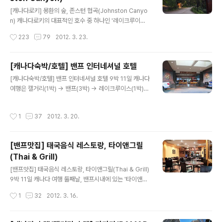
일 저녁마다 사먹긴 힘들겠죠. ^^ 오늘 소개하는 집은 외관
글 내용
에 비해 안은 꽤나 초라한 구석이 있는 현지인 맛집입니다.
[캐나다로키] 몽환의 숲, 존스턴 협곡(Johnston Canyo
유명한 레스토랑도 아니고 고급스런 구석이라곤 찾아볼 수
n) 캐나다로키의 대표적인 호수 중 하나인 '레이크루이
없는 인테리어에 로컬 분위기가 팍팍나는 곳으로 관광객들
스'로 가기 위해선 93번 고속도로를 타고 가다 좁다란 숲
작성시간
223
79
2012. 3. 23.
의 이용은 거의 없고 대부분 밴프타운에 사는 현지인, 그리
길이 나오는데 '보우밸리파크웨이'라는 1차선 국도입니다.
고 할머니 할아버지들이 많이 찾는 동..
양쪽으로 빽빽하게 들어선 침엽수 길로 들어서면 중간에
"존스턴 협곡(Johnston Canyon)"이라는 이곳에서는 트
[캐나다숙박/호텔] 밴프 인터네셔널 호텔
래킹으로 인기가 좋은 코스가 나옵니다. "경이로운 자연의
글 내용
[캐나다숙박/호텔] 밴프 인터네셔널 호텔 9박 11일 캐나다
속살", "몽환의 숲"이라 불리는 이곳으로 출발합니다! 협곡
여행은 캘거리(1박) → 밴프(3박) → 레이크루이스(1박)
입구로부터 나있는 오솔길 존스턴 협곡은 캐나다 로키에서
→ 제스퍼(2박) → 에드먼턴(2박)의 일정으로 다녀왔는데
누구나 손쉽게 주파할 수 있는 '트레킹 코스'입니다. 로어폭
요. 오늘은 이틀째 되는 날인 밴프의 호텔을 소개해 드릴께
포(Lower Falls)와 어퍼폭포(Upper Falls)로 연결된 이
작성시간
1
37
2012. 3. 20.
요. 갠적으로 에드먼턴에서 묶었던 호텔 다음으로 맘에 들
곳 산책로는 총 길이 2.6Km로 왕복 예상 소요시간은 약..
었던 숙박으로 3성급 호텔치고 굉장히 넓은 룸을 제공해서
살짝 놀랬습니다. 한번 보실까요? ^^ 참고로 밴프 인터네셔
[밴프맛집] 태국음식 레스토랑, 타이앤그릴
널 호텔은 지하 주차장이 있지만 SUV차량은 높이가 통과
(Thai & Grill)
할 수 없어 진입을 못합니다. SUV차량은 바로 정면에 보이
글 내용
는 호텔 로비 앞에다 대시면 되요. 로비에 들어서면 조식과
[밴프맛집] 태국음식 레스토랑, 타이앤그릴(Thai & Grill)
디너를 드실 수 있는 레스토랑이 있는데 우리부부는 조식
9박 11일 캐나다 여행 둘째날, 밴프시내에 있는 '타이앤그
불포함으로 숙박이 예약되었습니다. 캐나다 여행에서 숙박
릴'이라는 태국음식 레스토랑에 들렀습니다. 간단히 소개
작성시간
1
32
2012. 3. 16.
은 관광청 지원으로 결..
할께요. 현지식 "스테이크를 비롯한 기름진 음식"에 질렸다
면 한번쯤 가볼만 한 곳입니다. 하지만 저희가 두가지 요리
밖에 먹어보질 못했기 때문에 이 집의 맛에 대해 이러쿵 평