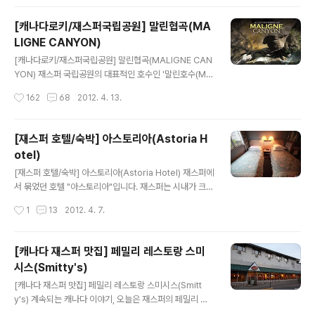
대지가 느껴지는 지평선을 보며 달리기를 한시간. 저 멀리
하나씩 맡아서 대짜로 뻗어..
굴뚝과 공장들이 보이면서 그렇게 에드먼턴과의 첫 대면이
[캐나다로키/재스퍼국립공원] 말린협곡(MA
시작됩니다. 에드먼턴은 알버타의 주도로 과거 인디언들이
LIGNE CANYON)
살았던 곳이였고 골드러쉬의 기착지이기도 해요. 다른 일
글 내용
정이 있어 길게 둘러보지 못했지만 아주 짧은 순간이나마
[캐나다로키/재스퍼국립공원] 말린협곡(MALIGNE CAN
에드먼턴이라는 도시 이미지를 담아봅니다. 알버타의 주도
YON) 재스퍼 국립공원의 대표적인 호수인 '말린호수(Mal
인 에드먼턴은 영국 빅토리아 여왕의 넷째 공주인 Louise
igne Lake)'로 가는 길목엔 마치 '악마의 협곡'처럼 느껴
작성시간
162
68
2012. 4. 13.
Caroline Alberta의 이름을 따서 지..
질만한 웅장한 느낌의 협곡이 버티고 있습니다. 바로 말린
협곡(Maligne Canyon)이죠. 그곳을 천천히 거닐며 다리
를 건너다보면 어느새 심장이 쫄깃해질만한 고소공포증에
[재스퍼 호텔/숙박] 아스토리아(Astoria H
현기증이 밀려올 정도로 아찔한 풍경을 보게 됩니다. 웅장
otel)
하면서도 아름답지만 보는 순간 심장이 멎을 듯한 그런 풍
글 내용
경. 오늘은 재스퍼 국립공원의 진미를 볼 수 있는 말린협곡
[재스퍼 호텔/숙박] 아스토리아(Astoria Hotel) 재스퍼에
으로 출발합니다. ^^ 말린협곡(Maligne Canyon)입구에
서 묶었던 호텔 "아스토리아"입니다. 재스퍼는 시내가 크지
서, 재스퍼 국립공원 오후의 따사로운 햇빛을 받으면서 걷
않고 몇 블럭 정도로 구성된 작고 예쁜 관광도시입니다. 아
작성시간
1
13
2012. 4. 7.
는 트레킹 코스, 말린협곡 재스퍼 시내에서 약 11km 정도
래 건물이 아스토리아 호텔인데 주된 메인 스트리트에 진
떨어져 있..
입하시면 쉽게 찾을 수 있습니다. 재스퍼로 여행 예정이신
분들에게 참고되시기 바래요. 아스토리아 호텔, 재스퍼 국
[캐나다 재스퍼 맛집] 페밀리 레스토랑 스미
립공원 아스토리아 호텔 로비 로비엔 재스퍼 국립공원에서
시스(Smitty's)
즐길 수 있는 각종 엑티비티, 명소 안내책자가 비치되어 있
글 내용
습니다. 1층엔 레스토랑이 있고 객실은 2층으로 올라가야
[캐나다 재스퍼 맛집] 페밀리 레스토랑 스미시스(Smitt
하는데 계단이여서 짐이 있는 관광객들이 오르내리엔 약간
y's) 계속되는 캐나다 이야기, 오늘은 재스퍼의 페밀리 레
불편할 수 있습니다. 전반적으로 3성급 호텔에 비해 객실
스토랑 스미시스(Smitty's)를 소개합니다. 검색을 해보니