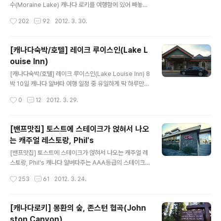
중간중간 별장같이 생긴 롯지들과 이곳의 명물인 샤또 레
수(Moraine Lake) 캐나다 로키를 여행함에 있어 빼놓을
이크 루이스 호텔, 그리고 제가 묶었었던 레이크 루이스 인
수 없는 절경이 있다면 모레인 호수를 말하곤 합니다. "죽
작성시간
202
92
2012. 3. 30.
(관련글 : 레이크 루이스인, Lake Louise Inn)등 몇 개의
기전에 가봐야 할 절경 20선", "신이 만든 환상의 풍경",
호텔밖에 없습니다. 상..
"캐나다에서 가장 아름다운 호수" 등의 수식어가 붙은 모레
인 호수는 캐나다 로키 일대가 유네스코 세계문화유산에
[캐나다숙박/호텔] 레이크 루이스인(Lake L
오르는데 일조했던 곳이기도 하며, 캐나다의 20달러 구 지
ouise Inn)
폐 뒷면에 새겨진 풍경이기도 합니다. 저는 환상의 풍경을
글 내용
직접 보기 위해 이른 아침부터 발걸음을 재촉합니다. 잘 가
[캐나다숙박/호텔] 레이크 루이스인(Lake Louise Inn) 8
꿔놓은 화단이 예뻤던 펜션, 모레인 호수 가는 길 모레인 호
박 10일 캐나다 알버타 여행 일정 중 유일하게 딱 하루만
수 가는 침엽수림 길, 캐나다 로키 모레인 호수를 찾아가는
묵었던 곳으로 오늘은 알버타의 최대 명소인 레이크 루이
작성시간
0
12
2012. 3. 29.
길은 매우 쉽습니다. 이곳의 최대 명소인 '레이크 루이스'를
스의 "레이크 루이스인(Lake Louise Inn)" 호텔에 대해
향해 가다..
간단하게 리뷰할께요. 유키구라모토 레이크루이스의 주 배
경지인 레이크루이스는 수려하고 환상적인 호수 풍경으로
[밴프맛집] 토스트에 스테이크가 얹혀서 나오
유명한 곳 입니다. 유네스코 "세계 10대 절경", "BBC에서
는 캐주얼 레스토랑, Phil's
선정한 죽기전에 가봐야 할 곳 11위"에 랭크된 갖가지 기록
글 내용
과 수식어로 많은 관광객들을 불러모으고 있는 레이크 루
[밴프맛집] 토스트에 스테이크가 얹혀서 나오는 캐주얼 레
이스(Lake Louise). 특히 호수를 바로 앞에 두고 있는 샤
스토랑, Phil's 캐나다 알버타주는 AAA등급의 스테이크
또 레이크 루이스 호텔은 그 자체만으로도 또 하나의 볼거
맛으로 유명합니다. 특히 관광도시인 밴프는 분위기도 좋
작성시간
253
61
2012. 3. 24.
리. 하지만 워낙 숙박 가격이 비싸 엄두가 안나실텐데요. ..
으면서 스테이크 잘하는 맛집들이 많은데요, 캐나다 물가
가 높은 탓도 있지만 관광지다 보니 외식비용에 쓰이는 비
용이 썩 저렴하진 않습니다. 그래도 알버타에 머무는 동안
[캐나다로키] 몽환의 숲, 존스턴 협곡(John
은 스테이크를 맛보실 기회가 많을 줄 압니다. 그렇다고 매
ston Canyon)