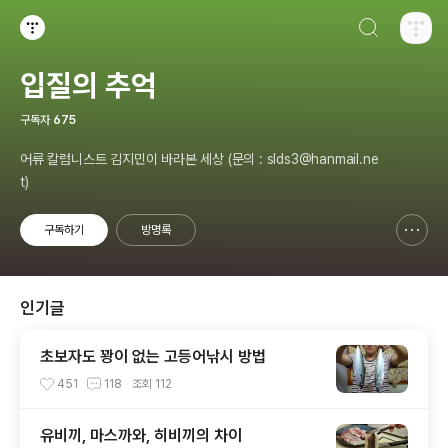
검색하기
티스토리
입질의 추억
구독자
675
어류 칼럼니스트 김지민이 바라본 세상 (문의 : slds3@hanmail.ne
t)
구독하기
방명록
신고하기 레이어
열기
인기글
초보자도 꽝이 없는 고등어낚시 방법
451
118
조회
112
유비끼, 마스까와, 히비끼의 차이