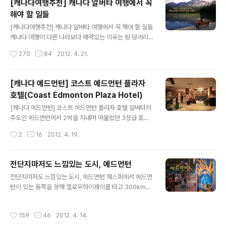
[캐나다여행추천] 캐나다 알버타 여행에서 꼭
로비에 "말츠(MALTS)"라는 오픈형 레스토랑이 있습니
해야 할 일들
다. 그렇게 고급스럽거나 한게 아닌 부담없는 가격으로 식
글 내용
사를 할 수 있는 다소 가벼운 느낌의 레스토랑입니다. 이곳
[캐나다여행추천] 캐나다 알버타 여행에서 꼭 해야 할 일들
에서 캐나다의 마지막 저녁을 들었습니다. 그간 여행하면
캐나다 여행이 다른 나라보다 매력있는 이유는 땅 덩어리
서 스테이크는 원없이 먹어봤기에 좀 다른걸 시켜봅니다.
가 넓어서 가야 할 곳이 많다는 점 외에도 크게 묶어서 총 1
작성시간
270
84
2012. 4. 21.
Pork Tenderloin with Balamic Pears($19.95)와 C
0개의 주가 저마다 독특한 풍경과 기후, 그리고 서로 다른
hicken Oscar(..
문화를 가지고 있어서라고 봅니다. 이는 방대하게 걸쳐 있
는 북미대륙의 특징이기도 하면서 동과 서, 남과 북의 서로
[캐나다 에드먼턴] 코스트 에드먼턴 플라자
다른 환경과 다양성을 가지기에 여행자들은 같은 캐나다
호텔(Coast Edmonton Plaza Hotel)
내에서도 주에 따라 새로운 느낌으로 다가올 수 있다는 것
글 내용
입니다. 캐나다엔 각기 다른 색깔을 가진 주가 있지만 그 중
[캐나다 에드먼턴] 코스트 에드먼턴 플라자 호텔 알버타의
에서도 저는 한국의 강원도격에 속한다는 때묻지 않은 순
주도인 에드먼턴에서 2박을 지내며 머물렀던 3성급 호텔
수의 땅, 알버타주를 9박 11일로 다녀온 적이 있습니다. 여
입니다. 열흘동안 캐나다 여행을 하면서 머물렀던 호텔 중
작성시간
2
16
2012. 4. 19.
행을 다녀온지도 벌써 근 6개월이 넘어가는 듯한 이 시점
가장 만족도가 좋았습니다. 에드먼턴을 여행하실 분들에게
에서 다시 캐나다의 여행 성..
좋은 정보가 되길 바라면서 함께 살펴보러 가겠습니다. 코
스트 에드먼턴 플라자 호텔의 로비 엘리베이터는 특이하게
전단지마저도 느낌있는 도시, 에드먼턴
도 룸카드를 꽂아야 운행이 됩니다. 이걸 모르는 어느 외국
글 내용
전단지마저도 느낌있는 도시, 에드먼턴 재스퍼에서 에드먼
인 관광객이 왜 엘리베이터가 안움직이냐며 어쩔줄 몰라하
턴이 있는 동쪽을 향해 옐로우하이웨이를 타고 300km가
자 아내가 카드를 꽂고 있네요. ^^ 외국인 반응. "오~ 그런
넘도록 달리면 끝나지 않을 것만 같은 빽빽한 침엽수림과
거였어? ㅋㅋ" 건물이 꽤 크고 룸도 많은 대형급 호텔입니
웅장한 로키산맥의 암봉들이 사라지면서 완만하게 이어진
다. 룸도 3성급 호텔 치고 넓은 편. 침대로 퀸 사이즈가 트
작성시간
159
46
2012. 4. 14.
평야지대가 나옵니다. 끝없이 펼쳐진 곡창지대와 광활한
윈으로 장착된(?) 방이 너무 맘에 듭니다. 우리는 각자 침대