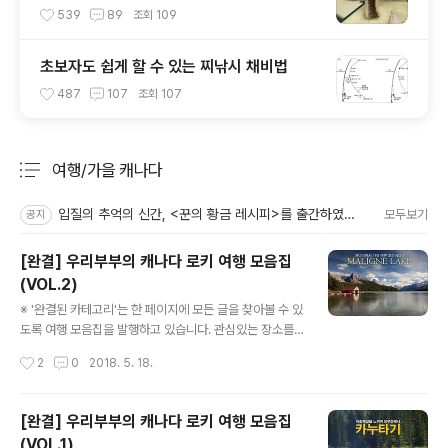
539
89
조회
109
초보자도 쉽게 할 수 있는 찌낚시 채비법
487
107
조회
107
여행/가을 캐나다
분류 전체보기
주요 글 목록
입질의 추억의 신간, <꾼의 황금 레시피>를 출간하였습니다.
모두보기
공지
[완결] 우리부부의 캐나다 로키 여행 모음집
(VOL.2)
글 내용
※ '완결된 카테고리'는 한 페이지에 모든 글을 찾아볼 수 있
도록 여행 모음집을 발행하고 있습니다. 관심있는 장소를
클릭하면 본문으로 연결됩니다. (참고로 2011년에 작성된
작성시간
2
0
2018. 5. 18.
글이라 지금의 사정과는 다를 수 있습니다. 오래된 글이다
보니 지금 읽어보면 다소 오글거리네요. ^^;) - 스크롤이 길
어 상, 하편으로 나눕니다. 상편을 못 보신 분들은 여기를
[완결] 우리부부의 캐나다 로키 여행 모음집
클릭 → [완결] 우리부부의 캐나다 로키 여행 모음집(VOL.
(VOL.1)