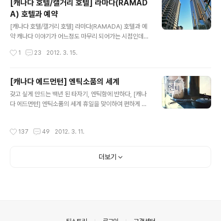
[캐나다 호텔/캘거리 호텔] 라마다(RAMAD
하기엔 어려움이 있습니다. 사실 맛집의 의미 보단 맥주한
A) 호텔과 예약
잔 할 수 있는 의미에 비중을 두었습니다. 밴프 국립공원내
글 내용
레스토랑의 가격을 보면 다소 후덜덜 하지요. 거기에 비하
[캐나다 호텔/캘거리 호텔] 라마다(RAMADA) 호텔과 예
면 이 집의 물가는 비교적 착한 편입니다. 스텔라 아토이스
약 캐나다 이야기가 어느정도 마무리 되어가는 시점인데
와 싱하 모두 6불 입니다. 스텔라는 한국의 맥주집에선 9
요. 이제부터 몇 일 동안은 캐나다에서 묵었던 호텔과 레스
작성시간
1
23
2012. 3. 15.
천원 가량에 팔리니 6불이면 저렴한 편입니다. 넙죽 시켜
토랑에 대한 리뷰가 이어질 예정입니다. 그간 해야겠다고
주고 ^^ 주문한 음..
맘 먹었던 포스팅인데 현재까지 많이 밀렸어요. 1일 2포스
팅 체제를 유지하고 있지만 이거 까딱하면 1일 3포스팅도
[캐나다 에드먼턴] 엔틱소품의 세계
불사해야 하는 강행군을 펼칠지도 모릅니다. ㅠㅠ 아무튼
글 내용
갖고 싶게 만드는 백년 된 타자기, 엔틱함에 반하다, [캐나
오늘은 열흘간의 캐나다 일정 중 첫 숙소였던 곳부터 시작
다 에드먼턴] 엔틱소품의 세계 휴일을 맞이하여 편하게 감
하겠습니다. 캘거리에 있는 3성급 호텔 "라마다(RAMAD
상할 수 있도록 글은 줄이고 사진은 대 방출시켰습니다. ^^
A)"입니다. ■ [캐나다 호텔/캘거리 호텔] 라마다(RAMA
입질의 추억이 낚시만 관심있는건 아니예요. 엔틱한 소품
DA) 호텔 엿보기 캘거리의 다운타운 다운타운 중심가에
작성시간
137
49
2012. 3. 11.
에도 관심이 있는데요, 빈티지스럽고 엔틱한 소품의 세계
위치해 찾기가 수월합니다. 정면에 보이는 간판은 호텔로
로 여러분들을 모십니다. 그런데 장소는 어디냐구요? 저 멀
비로 들어가는 입구. ※ 캐나다 대부..
리 캐나다 에드먼턴에서 가져온 소식이랍니다. ^^ 이 글이
더보기
우크라이나 민속촌 마지막 편이 되겠습니다. 화창했던 오
후, 가이드를 따라나선 저는 100년 전 우크라이나 마을로
과거로의 여행을 떠납니다. 먼저 기차역부터 들릴텐데 이
곳은 역무원이 사는 집과 붙어 있는 기차역이기도 합니다.
100년도 더 된 엔티크한 타자기 "정말 하나 갖고 싶게 만
드는.." 이런거 싫어하는 분들..
의안내