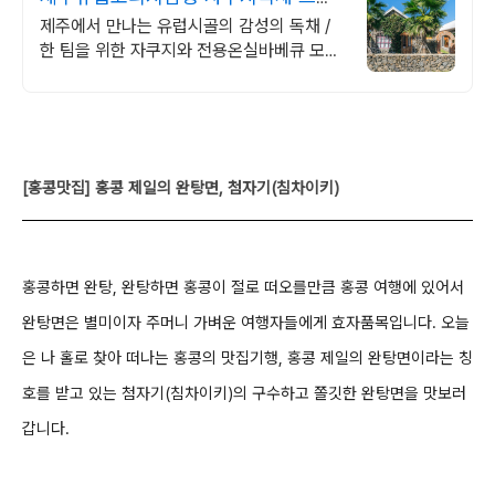
이빗 제주여행, 유럽감성
제주에서 만나는 유럽시골의 감성의 독채 /
한 팀을 위한 자쿠지와 전용온실바베큐 모두
다른 다양한 유럽 감성의 제주독채에서 즐기
는 프라이빗 자쿠지와 전용온실바베큐
[홍콩맛집] 홍콩 제일의 완탕면, 첨자기(침차이키)
홍콩하면 완탕, 완탕하면 홍콩이 절로 떠오를만큼 홍콩 여행에 있어서
완탕면은 별미이자 주머니
가벼운 여행자들에게 효자품목입니다. 오늘
은 나 홀로 찾아 떠나는 홍콩의 맛집기행, 홍콩 제일의
완탕면이라는 칭
호를 받고 있는 첨자기(침차이키)의 구수하고 쫄깃한 완탕면을 맛보러
갑니다.