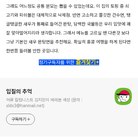
그래도 어느정도 공통 분모는 뽑을 수 있었는데요. 이 집의 토핑 중 쇠
고기와 피쉬볼은 대체적으로 낙제점.
반면 고소하고 쫄깃한 간수면, 탱
글탱글한 새우가 통째로 들어간 완탕, 담백한 국물등은 우리 입맛에 꽤
잘 맞아떨어지리라 생각합니다.
그래서 메뉴를 고르실 땐 다른것 보다
그냥 기본인 새우 완탕면을 추천해요.
확실히 홍콩 여행을 하게 된다면
한번쯤 들러볼 만한 곳입니다.
즐겨찾기+
정기구독자를 위한
로그 정보
입질의 추억
어류 칼럼니스트 김지민이 바라본 세상 (문의 :
slds3@hanmail.net)
구독하기