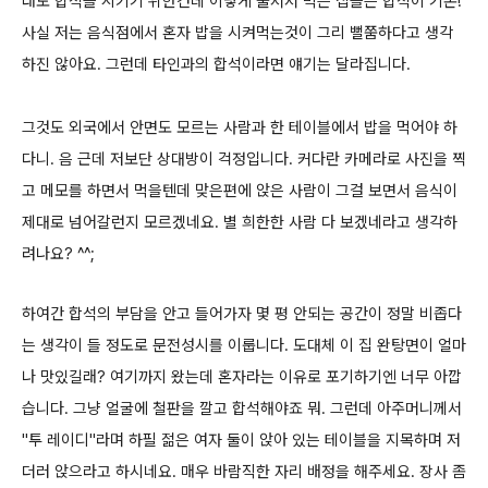
래도 합석을 시키기 위한건데 이렇게 줄서서 먹는 집들은 합석이 기본!
사실 저는 음식점에서 혼자 밥을 시켜먹는것이 그리 뻘쭘하다고 생각
하진 않아요. 그런데 타인과의 합석이라면 얘기는 달라집니다.
그것도 외국에서 안면도 모르는 사람과 한 테이블에서 밥을 먹어야 하
다니. 음 근데 저보단 상대방이 걱정입니다.
커다란 카메라로 사진을 찍
고 메모를 하면서 먹을텐데 맞은편에 앉은 사람이 그걸 보면서 음식이
제대로 넘어갈런지 모르겠네요.
별 희한한 사람 다 보겠네라고 생각하
려나요? ^^;
하여간 합석의 부담을 안고 들어가자 몇 평 안되는 공간이 정말 비좁다
는 생각이 들 정도로 문전성시를 이룹니다.
도대체 이 집 완탕면이 얼마
나 맛있길래?
여기까지 왔는데 혼자라는 이유로 포기하기엔 너무 아깝
습니다. 그냥 얼굴에 철판을 깔고 합석해야죠 뭐.
그런데 아주머니께서
"투 레이디"라며 하필 젊은 여자 둘이 앉아 있는 테이블을 지목하며 저
더러 앉으라고 하시네요.
매우 바람직한 자리 배정을 해주세요. 장사 좀