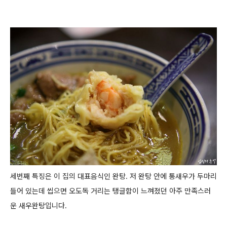
세번째 특징은 이 집의 대표음식인 완탕.
저 완탕 안에 통새우가 두마리
들어 있는데 씹으면 오도독 거리는 탱글함이 느껴졌던 아주 만족스러
운 새우완탕입니다.