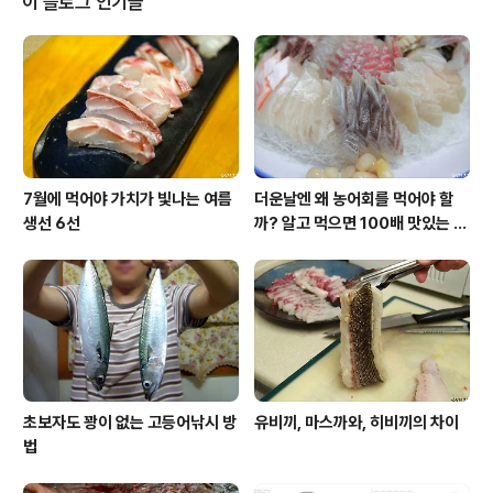
이 블로그 인기글
상 찍은 후 다시 계단을 밟고 내려오는데 사람 한명 겨우 지
나다닐 정도로 좁은 골목을 통과하니.. 한적한 골목길. 그곳
에서 눈에 들어온 요상한 나무. 도대체 이게 뭘까? 어떻게
건물 담벼락에 뿌리를 박고 자랄 수 있는건지 요리보고 저
리봐도 신기하기만 합니다. 나무란게 ..
7월에 먹어야 가치가 빛나는 여름
더운날엔 왜 농어회를 먹어야 할
생선 6선
까? 알고 먹으면 100배 맛있는 농
어 종류와 제철 이야기
초보자도 꽝이 없는 고등어낚시 방
유비끼, 마스까와, 히비끼의 차이
법