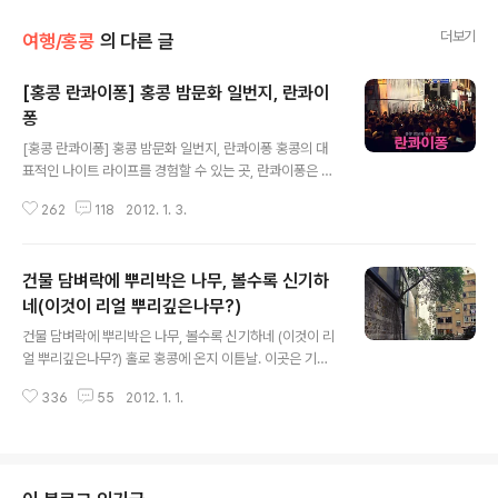
더보기
여행/홍콩
의 다른 글
[홍콩 란콰이퐁] 홍콩 밤문화 일번지, 란콰이
퐁
글 내용
[홍콩 란콰이퐁] 홍콩 밤문화 일번지, 란콰이퐁 홍콩의 대
표적인 나이트 라이프를 경험할 수 있는 곳, 란콰이퐁은 마
치 서울의 이태원과도 같은 거리. 하지만 엄청난 인파들이
262
118
2012. 1. 3.
서로 뒤엉킨 채 거리에서 길맥을 즐기는 모습은 란콰이퐁
에서만 볼 수 있는 매우 독특한 풍경이기도 합니다. 그런 열
광의 현장을 담아보기 위해 나 입질의 추억은 홀로 홍콩의
건물 담벼락에 뿌리박은 나무, 볼수록 신기하
밤거리를 찾았습니다. 하지만 혼자가면 절대로 안되는 이
유가 있습니다. 흑흑흑 ㅠㅠ [홍콩 란콰이퐁] 홍콩 밤문화
네(이것이 리얼 뿌리깊은나무?)
글 내용
일번지, 란콰이퐁 들떠있는 연말연시 분위기 속에 술집 간
건물 담벼락에 뿌리박은 나무, 볼수록 신기하네 (이것이 리
판들이 빼곡히 들어선 골목길을 거닐며 길거리에서 길맥을
얼 뿌리깊은나무?) 홀로 홍콩에 온지 이튿날. 이곳은 기네
즐기며 파티를 즐길 수 있는 이곳은 란콰이퐁, 홍콩섬 센트
스북에 등재되었다는 세계에서 가장 긴 에스컬레이터. 영
럴 그 이름도 유명한 "란콰이퐁" 화려한 간판들을 자랑하며
336
55
2012. 1. 1.
화 "중경삼림"에 나오는 미드레벨 에스컬레이터 바로 영화
수많은 외국인들을 끌어들이는 홍..
중경삼림의 촬영지로 유명한 미드레벨 에스컬레이터입니
다. 얼마나 길던지 끝날만 하면 계속 올라가고, 그렇게 주구
장창 올라가지만 내려오는 길은 계단입니다. 벌써부터 내
려올 생각에 다리가 후들거리는데.. 에스컬레이터 타고 정