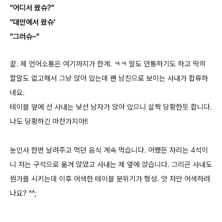
"어디서 왔슈?"
"대만에서 왔슈'
"그러슈~"
끝.
제 언어소통은 여기까지가 한계. ㅋㅋ
말도 안통하기도 하고 딱히
할말도 없고해서 그냥 앉아 있는데 왠 남친으로 보이는 사내가 합류하
네요.
테이블 앞에 선 사내는 낮선 남자가 앉아 있으니 살짝 당황한듯 합니다.
나도 당황하긴 마찬가지야!!
눈인사 한번 날려주고 먹던 음식 계속 먹습니다.
어쨌든 자리는 4석이
니 저는 구석으로 옮겨 앉았고 사내는 제 옆에 앉습니다. 그리곤 사내도
뭔가를 시키는데 이후 어색한 테이블 분위기가 형성.
앗 저만 어색하려
나요? ^^;