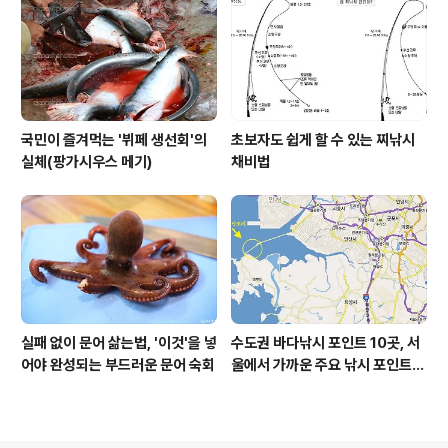
국민이 즐겨먹는 '뷔페 생선회'의
초보자도 쉽게 할 수 있는 찌낚시
실체(팡가시우스 메기)
채비법
실패 없이 문어 삶는법, '이것'을 넣
수도권 바다낚시 포인트 10곳, 서
어야 완성되는 부드러운 문어 숙회
울에서 가까운 주요 낚시 포인트
모음