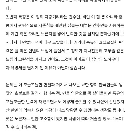
다.
첫번째 특징은 이 집의 자랑거리라는 간수면.
비단 이 집 뿐 아니라 홍
콩에서 완탕집으로 자존심을 걸만한 집들은 대부분 간수면을 사용하는
데 계란 혹은 오리알 노른자를 넣어 반죽한 것을
실처럼 뽑아냈기에 보
시다시피 면빨의 색이 매우 노랗습니다. 거기에 특유의 꼬실꼬실한 탄
력은 덜 익은 면빨의 느낌이 들면서 그 정도가 지나친듯해
고무줄 같은
느낌의 고탄성을 가지고 있어요. 그것이 아마도 이 집만의 노하우이
자 유명세를 떨치게 된 이유가 아닐까 싶습니다.
문제는 이 꼬들꼬들한 면빨과 거기서 나오는 묘한 향이 한국인들의 입
맛엔 호불호를 갈리게 했다는 점.
면을 입안으로 쭉 빨아들이면 특유의
꼬들꼬들한 탄력이 재밌으면서도 이렇게 쫄깃할 수 있나싶어 감탄했지
만 반면에 익숙치 않은 식감에
다소 당황할 수 있겠다는 생각도 듭니다.
맛은 노른자로 인한 고소함이 있지만 사람에 따라 거슬릴 정도로 느껴
질 수 있다라는 점.