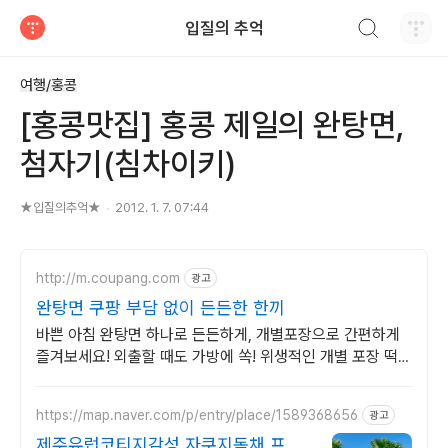
검색하기
입질의 추억
티스토리
여행/홍콩
[홍콩맛집] 홍콩 제일의 완탕면,
첨자기(침차이키)
★입질의추억★
2012. 1. 7. 07:44
http://m.coupang.com
광고
완탕면 쿠팡 부담 없이 든든한 한끼
바쁜 아침 완탕면 하나로 든든하게, 개별포장으로 간편하게
즐겨보세요! 외출할 때도 가방에 쏙! 위생적인 개별 포장 떡
쿠팡 로켓배송으로 만나보세요.
https://map.naver.com/p/entry/place/1589368656
광고
제주유럽코티지감성 자쿠지독채 프라