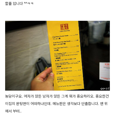
할줄 압니다 ^^ㅋㅋ
농담이구요. 여자가 앉든 남자가 앉든 그게 뭐가 중요하리오.
중요한건
이집의 완탕면이 어떠하냐인데. 메뉴판은 생각보다 단촐합니다. 맨 위
에서 부터..