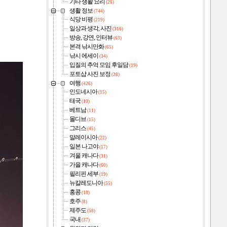
기타 생활 요리
(26)
생활 정보
(744)
식당 비평
(219)
일상과 생각, 사진
(316)
방송, 강연, 인터뷰
(63)
본격 낚시만화
(65)
낚시 에세이
(34)
입질의 추억 모임 후일담
(19)
포토샵 사진 보정
(28)
여행
(426)
인도네시아
(15)
태국
(10)
베트남
(11)
몰디브
(15)
그리스
(45)
말레이시아
(22)
일본 나고야
(17)
겨울 캐나다
(31)
가을 캐나다
(60)
필리핀 세부
(19)
뉴칼레도니아
(55)
홍콩
(18)
호주
(8)
제주도
(58)
국내
(37)