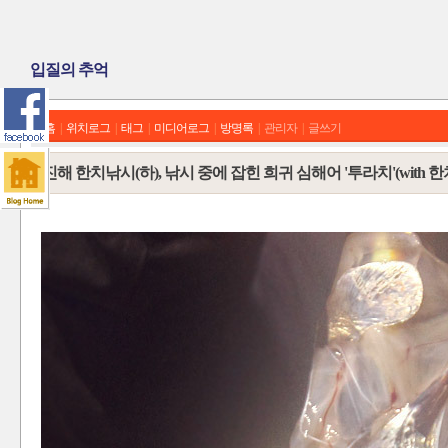
입질의 추억
홈
|
위치로그
|
태그
|
미디어로그
|
방명록
|
관리자
|
글쓰기
진해 한치낚시(하), 낚시 중에 잡힌 희귀 심해어 '투라치'(with 한