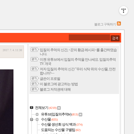
블로그 구독하기
입질의 추억의 신간, <꾼의 황금 레시피>를 출간하였습
2017. 7. 4. 11:30
니다.
이젠 유튜브에서 입질의 추억을 만나세요. 입질의추억
TV 개국
저자 입질의 추억의 신간 "우리 식탁 위의 수산물, 안전
합니까?⋯
글쓴이 프로필
이 블로그에 광고하는 방법
블로그 저작권에 대해
전체보기
(4219)
유튜브(입질의추억tv)
(813)
수산물
(635)
수산물 생선회 상식 백과
(374)
도움되는 수산물 구별팁
(62)