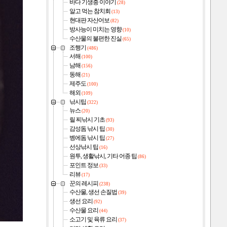
바다 기생충 이야기
(28)
알고 먹는 참치회
(13)
현대판 자산어보
(82)
방사능이 미치는 영향
(10)
수산물의 불편한 진실
(65)
조행기
(486)
서해
(100)
남해
(156)
동해
(21)
제주도
(100)
해외
(109)
낚시팁
(322)
뉴스
(20)
릴 찌낚시 기초
(93)
감성돔 낚시 팁
(30)
벵에돔 낚시 팁
(27)
선상낚시 팁
(16)
원투, 생활낚시, 기타 어종 팁
(86)
포인트 정보
(33)
리뷰
(17)
꾼의 레시피
(238)
수산물, 생선 손질법
(39)
생선 요리
(92)
수산물 요리
(44)
소고기 및 육류 요리
(37)