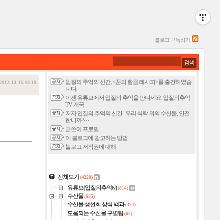
블로그 구독하기
입질의 추억의 신간, <꾼의 황금 레시피>를 출간하였습
2012. 10. 16. 08:18
니다.
이젠 유튜브에서 입질의 추억을 만나세요. 입질의추억
TV 개국
저자 입질의 추억의 신간 "우리 식탁 위의 수산물, 안전
합니까?⋯
글쓴이 프로필
이 블로그에 광고하는 방법
블로그 저작권에 대해
전체보기
(4220)
유튜브(입질의추억tv)
(814)
수산물
(635)
수산물 생선회 상식 백과
(374)
도움되는 수산물 구별팁
(62)