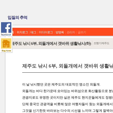
입질의 추억
홈
|
위치로그
|
태그
|
미디어로그
|
방명록
|
관리자
|
글쓰기
제주도 낚시 6부, 외돌개에서 갯바위 생활낚시(하)
조행기/제주도
제주도 낚시 6부, 외돌개에서 갯바위 생활낚
이 날 낚시했던 곳은 제주도의 대표적인 명소인 외돌개.
외돌개는 바다 한가운데 솟아있는 바위섬으로 화산활동으로 분
관광지로도 유명한 곳이지만 실은 제주도 현지꾼들에게도 정평난
단체 중국인 관광객을 비롯해 많은 여행자들이 찾는 외돌개에서
그것을 신기한듯 바라보는 다수의 시선을 느끼며 그렇게 절벽아