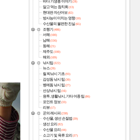
바다 기생충 이야기
(28)
알고 먹는 참치회
(13)
현대판 자산어보
(82)
방사능이 미치는 영향
(10)
수산물의 불편한 진실
(65)
조행기
(486)
서해
(100)
남해
(156)
동해
(21)
제주도
(100)
해외
(109)
낚시팁
(322)
뉴스
(20)
릴 찌낚시 기초
(93)
감성돔 낚시 팁
(30)
벵에돔 낚시 팁
(27)
선상낚시 팁
(16)
원투, 생활낚시, 기타 어종 팁
(86)
포인트 정보
(33)
리뷰
(17)
꾼의 레시피
(238)
수산물, 생선 손질법
(39)
생선 요리
(92)
수산물 요리
(44)
소고기 및 육류 요리
(37)