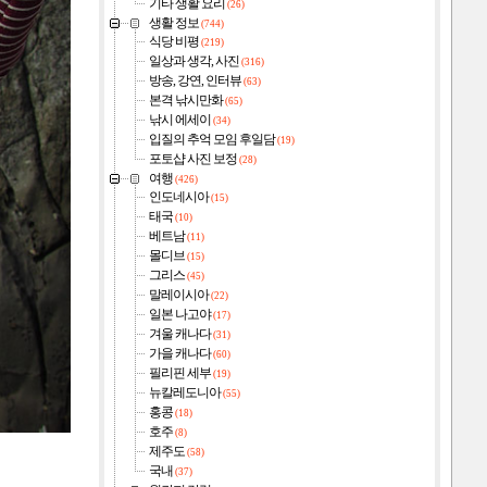
기타 생활 요리
(26)
생활 정보
(744)
식당 비평
(219)
일상과 생각, 사진
(316)
방송, 강연, 인터뷰
(63)
본격 낚시만화
(65)
낚시 에세이
(34)
입질의 추억 모임 후일담
(19)
포토샵 사진 보정
(28)
여행
(426)
인도네시아
(15)
태국
(10)
베트남
(11)
몰디브
(15)
그리스
(45)
말레이시아
(22)
일본 나고야
(17)
겨울 캐나다
(31)
가을 캐나다
(60)
필리핀 세부
(19)
뉴칼레도니아
(55)
홍콩
(18)
호주
(8)
제주도
(58)
국내
(37)