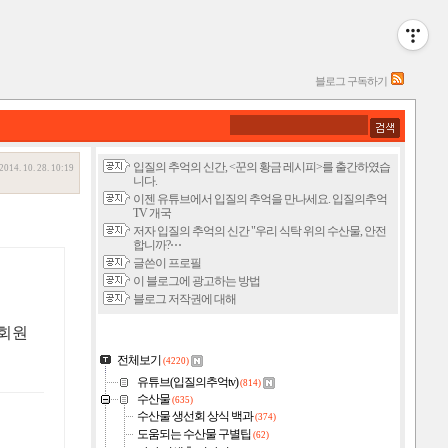
블로그 구독하기
입질의 추억의 신간, <꾼의 황금 레시피>를 출간하였습
2014. 10. 28. 10:19
니다.
이젠 유튜브에서 입질의 추억을 만나세요. 입질의추억
TV 개국
저자 입질의 추억의 신간 "우리 식탁 위의 수산물, 안전
합니까?⋯
글쓴이 프로필
이 블로그에 광고하는 방법
블로그 저작권에 대해
우회원
전체보기
(4220)
유튜브(입질의추억tv)
(814)
수산물
(635)
수산물 생선회 상식 백과
(374)
도움되는 수산물 구별팁
(62)