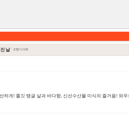
진 날
조행기/서해
선하게! 쫄깃 탱글 살과 바다향, 신선수산물 미식의 즐거움! 와
카테고리