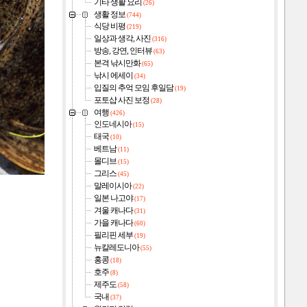
기타 생활 요리
(26)
생활 정보
(744)
식당 비평
(219)
일상과 생각, 사진
(316)
방송, 강연, 인터뷰
(63)
본격 낚시만화
(65)
낚시 에세이
(34)
입질의 추억 모임 후일담
(19)
포토샵 사진 보정
(28)
여행
(426)
인도네시아
(15)
태국
(10)
베트남
(11)
몰디브
(15)
그리스
(45)
말레이시아
(22)
일본 나고야
(17)
겨울 캐나다
(31)
가을 캐나다
(60)
필리핀 세부
(19)
뉴칼레도니아
(55)
홍콩
(18)
호주
(8)
제주도
(58)
국내
(37)