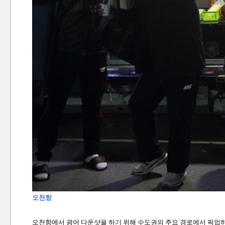
오천항
오천항에서 광어 다운샷을 하기 위해 수도권의 주요 경로에서 픽업