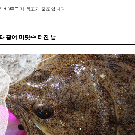
이라바)쭈구미 백조기 출조합니다
과 광어 마릿수 터진 날