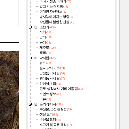
바다 기생충 이야기
(28)
알고 먹는 참치회
(13)
현대판 자산어보
(82)
방사능이 미치는 영향
(10)
수산물의 불편한 진실
(65)
조행기
(486)
서해
(100)
남해
(156)
동해
(21)
제주도
(100)
해외
(109)
낚시팁
(322)
뉴스
(20)
릴 찌낚시 기초
(93)
감성돔 낚시 팁
(30)
벵에돔 낚시 팁
(27)
선상낚시 팁
(16)
원투, 생활낚시, 기타 어종 팁
(86)
포인트 정보
(33)
리뷰
(17)
꾼의 레시피
(238)
수산물, 생선 손질법
(39)
생선 요리
(92)
수산물 요리
(44)
소고기 및 육류 요리
(37)