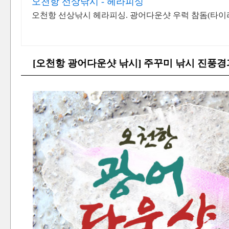
오천항 선상낚시 - 헤라피싱
오천항 선상낚시 헤라피싱. 광어다운샷 우럭 참돔(타
[오천항 광어다운샷 낚시] 주꾸미 낚시 진풍경