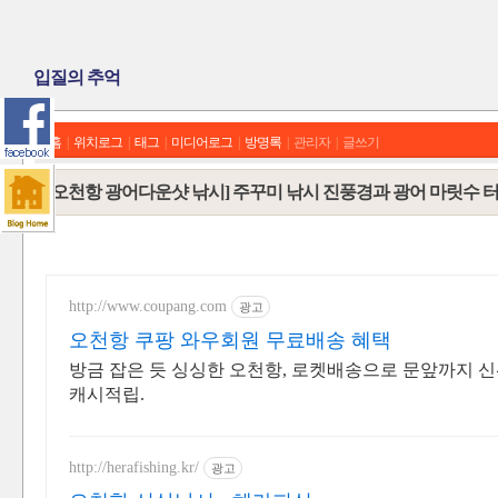
입질의 추억
홈
|
위치로그
|
태그
|
미디어로그
|
방명록
|
관리자
|
글쓰기
[오천항 광어다운샷 낚시] 주꾸미 낚시 진풍경과 광어 마릿수 터
http://www.coupang.com
광고
오천항 쿠팡 와우회원 무료배송 혜택
방금 잡은 듯 싱싱한 오천항, 로켓배송으로 문앞까지 신
캐시적립.
http://herafishing.kr/
광고