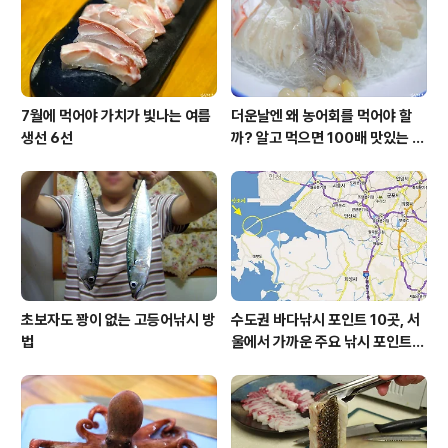
하는 진지한 예 진지함을 그새 잊은 예 4. 손에 쥐어준 손에
쥐어주..
7월에 먹어야 가치가 빛나는 여름
더운날엔 왜 농어회를 먹어야 할
생선 6선
까? 알고 먹으면 100배 맛있는 농
어 종류와 제철 이야기
초보자도 꽝이 없는 고등어낚시 방
수도권 바다낚시 포인트 10곳, 서
법
울에서 가까운 주요 낚시 포인트
모음