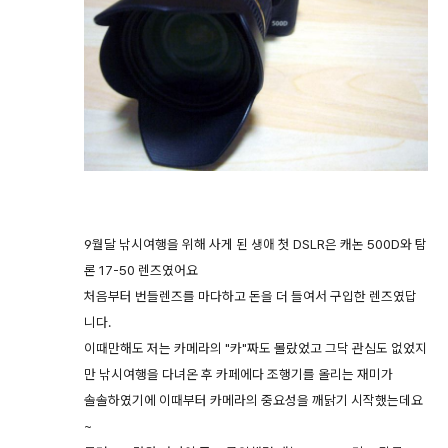
9월달 낚시여행을 위해 사게 된 생애 첫 DSLR은 캐논 500D와 탐
론 17-50 렌즈였어요
처음부터 번들렌즈를 마다하고 돈을 더 들여서 구입한 렌즈였답
니다.
이때만해도 저는 카메라의 "카"짜도 몰랐었고 그닥 관심도 없었지
만 낚시여행을 다녀온 후 카페에다
조행기를 올리는 재미가
솔솔하였기에 이때부터 카메라의 중요성을 깨닭기 시작했는데요
~