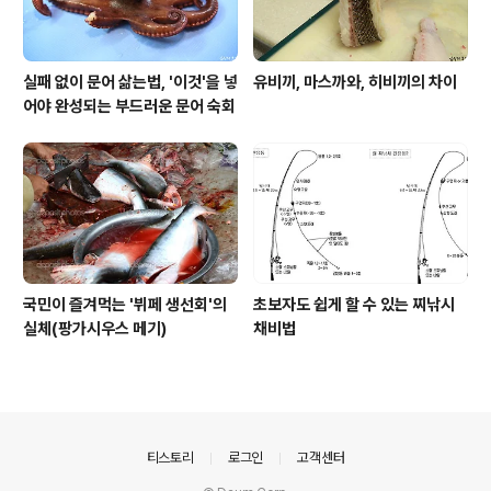
실패 없이 문어 삶는법, '이것'을 넣
유비끼, 마스까와, 히비끼의 차이
어야 완성되는 부드러운 문어 숙회
국민이 즐겨먹는 '뷔페 생선회'의
초보자도 쉽게 할 수 있는 찌낚시
실체(팡가시우스 메기)
채비법
의안내
티스토리
로그인
고객센터