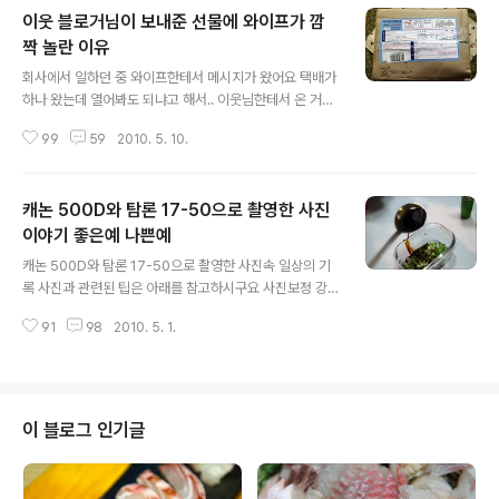
이웃 블로거님이 보내준 선물에 와이프가 깜
짝 놀란 이유
글 내용
회사에서 일하던 중 와이프한테서 메시지가 왔어요 택배가
하나 왔는데 열어봐도 되냐고 해서.. 이웃님한테서 온 거니
깐 열어보고 사진 좀 찍어놓으라고 일러뒀었죠 ^^ 혹시라
99
59
2010. 5. 10.
도 포스팅하게 될지도 모르니깐 ㅎㅎㅎ (투철한 포스팅 정
신!!!) 저도 워낙 먹는거 좋아하고 맛집이나 요리에 관심이
많다 보니 자연스레 음식 관련 블로거님들과 소통을 자주
캐논 500D와 탐론 17-50으로 촬영한 사진
하는 편인데요 알게된지 오래되진 않았지만 최근들어 이
분의 블로그를 자주 가다보니 운좋게도 선착순 이벤트에 1
이야기 좋은예 나쁜예
글 내용
등으로 댓글을 남기게 되었답니다 ^^ 음훼훼훼~ 제가 이런
캐논 500D와 탐론 17-50으로 촬영한 사진속 일상의 기
건 또 빠릿빠릿한지라 ㅋㅋ 무튼..그렇게해서 받게된 이웃
록 사진과 관련된 팁은 아래를 참고하시구요 사진보정 강
님의 선물을 와이프가 열어보고 사진을 찍었다고 합니다.
좌 "사진 초보자가 꼭 알아야할 사진구도 잡기 네가지 노하
이웃님이 보내주신 선물에 울 와이프 완전 감동먹었다지
91
98
2010. 5. 1.
우" 사진보정 강좌 "노이즈 제거 쉽고 빠르게 하는 노하우"
뭐예요 ㅎㅎ 손수 구우신 파운드 케익과 두..
사진보정 강좌 "똑딱이로 DSLR효과를 내는 3가지 노하
우" 사진보정 강좌 "샤프니스 보정의 모든것 PART.1 - 선
명한 이미지 만들기" 사진보정 강좌 "화이트 밸런스 쉽게
보정하는 방법" 오늘은 사진 속 일상 이야기중에 "좋은예
이 블로그 인기글
나쁜예"를 만들어 봤습니다. 1. 공원 풍경 공원풍경의 생
기발랄한 예 공원풍경의 부담스러운 예 2. 캥거루의 행동
행동의 적절한 예 행동의 민망스러운 예 3. 자연 자연을 대