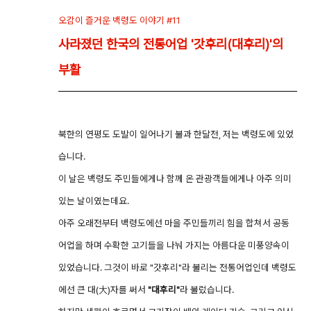
오감이 즐거운 백령도 이야기 #11
사라졌던 한국의 전통어업 '갓후리(대후리)'의
부활
북한의 연평도 도발이 일어나기 불과 한달전, 저는 백령도에 있었
습니다.
이 날은 백령도 주민들에게나 함께 온 관광객들에게나 아주 의미
있는 날이였는데요.
아주 오래전부터 백령도에선 마을 주민들끼리 힘을 합쳐서 공동
어업을 하며 수확한 고기들을 나눠 가지는 아름다운 미풍양속이
있었습니다. 그것이 바로 "갓후리"라 불리는 전통어업인데 백령도
에선 큰 대(大)자를 써서
"대후리"
라 불렀습니다.