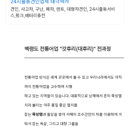
24시출동견인업체 태극렉카
견인, 사고차, 구난, 폐차, 렌트, 대형차견인, 24시출동서비
스,펑크,배터리충전
백령도 전통어업 "갓후리(대후리)" 전과정
전통어업 방식은 세계 곳곳에서 볼 수 있고 우리나라에서도 아직
까지 전통어업을 고수하며 시행
하고 있는 지역들이 있습니다. 대표적으로 남해에서 흔히 죽방멸
치라 불리는 아주 품질 좋은 멸치를
잡는
죽방렴
과 돌담을 쌓아 서해의 조수간만의 차를 이용하여 가
둬서 잡는 독살, 그리고 대형 그물을