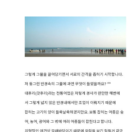
그렇게 그물을 끌어당기면서 서로의 간격을 좁히기 시작합니다.
저 둥그런 반경속의 그물에 과연 무엇이 들었을까요? ^^
대후리(갓후리)라는 전통어업은 저렇게 경사가 완만한 해변에
서 그렇게 넓지 않은 반경내에서만 조업이 이뤄지기 때문에
잡히는 고기의 양이 들쑥날쑥하겠지만요. 보통 잡히는 어종은 숭
어, 농어, 광어와 그 밖에 여러 어종들이 잡힌다고 합니다.
지형적인 여건상 모래바닥이기 때문에 우럭을 보긴 힘들거 같구