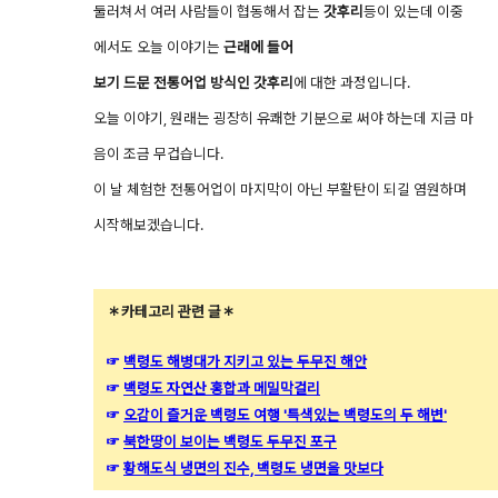
둘러쳐서 여러 사람들이 협동해서 잡는
갓후리
등이
있는데 이중
에서도 오늘 이야기는
근래에 들어
보기 드문 전통어업 방식인 갓후리
에
대한 과정입니다.
오늘 이야기, 원래는 굉장히 유쾌한 기분으로 써야 하는데 지금 마
음이 조금 무겁습니다.
이 날 체험한 전통어업이 마지막이 아닌 부활탄이 되길 염원하며
시작해보겠습니다.
＊카테고리 관련 글＊
☞
백령도 해병대가 지키고 있는 두무진 해안
☞
백령도 자연산 홍합과 메밀막걸리
☞
오감이 즐거운 백령도 여행 '특색있는 백령도의 두 해변'
☞
북한땅이 보이는 백령도 두무진 포구
☞
황해도식 냉면의 진수, 백령도 냉면을 맛보다