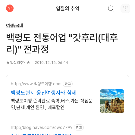
검색하기
입질의 추억
티스토리
여행/국내
백령도 전통어업 "갓후리(대후
리)" 전과정
★입질의추억★
2010. 12. 16. 06:44
http://www.백령도여행.com
광고
백령도현지 옹진여행사와 함께
백령도여행 준비완료 숙박,버스,가든 직접운
영,단체,개인 환영 , 배표할인
http://blog.naver.com/cwc7799
광고