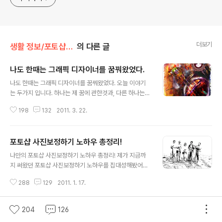
더보기
생활 정보/포토샵 사진 보정
의 다른 글
나도 한때는 그래픽 디자이너를 꿈꿔왔었다.
글 내용
나도 한때는 그래픽 디자이너를 꿈꿔왔었다. 오늘 이야기
는 두가지 입니다. 하나는 제 꿈에 관한것과, 다른 하나는
사진가지고 장난친 이야기입니다. 원래 제 꿈은 훌륭한 그
198
132
2011. 3. 22.
래픽 디자이너가 되는 것이였습니다. 대학시절 저는 CG에
미쳤습니다. 15년전 당시 파워 매킨토시를 알게 되었고 포
토샵을 배우게 되었습니다. 한때는 MAYA로 3D 작업을
포토샵 사진보정하기 노하우 총정리!
하기도 했었고 3D 그래픽 작업이 너무나 즐거웠습니다. 외
글 내용
국의 유명한 그래픽 아티스트의 작품을 보며 그들처럼 되
나만의 포토샵 사진보정하기 노하우 총정리! 제가 지금까
고 싶어 꿈을 키웠고 밤새도록 매달려 만들어낸 작품을 사
지 써왔던 포토샵 사진보정하기 노하우를 집대성해봤어요.
람들에게 보여주며 뿌듯해하기도 했답니다. '무'에서 '유'를
블로그를 개설한 후 "나만의 사진보정 노하우" 카테고리를
창조해내는 일은 창작을 하기 위해 늘상 고민이 뒤따랐지
288
129
2011. 1. 17.
통해 포토샵을 이해하고 사진을 좀 더 안정되고 멋드러지
만 그것이 저에겐 생활의 활력소가 되어줬습니다. 그때가
게 보정할 수 있는 글을 써왔는데 여기서 가장 중요하다고
지금으로부터 10년 전쯤 이였어요...
생각되는 부분만 추려서 정리 했습니다. 단순히 모아놓았
204
126
다기 보단 포토샵에 대한 저의 생각과 경험을 토대로 살을