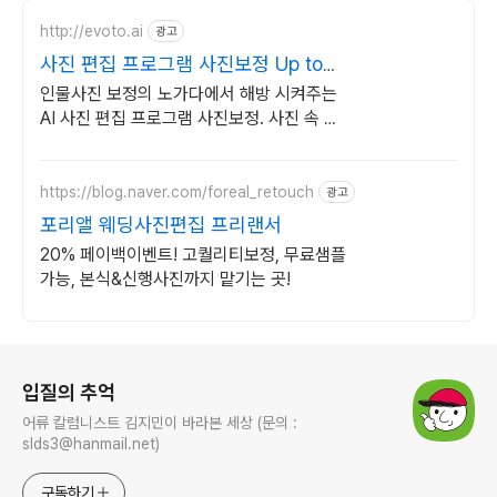
http://evoto.ai
광고
사진 편집 프로그램 사진보정 Up to
25% off
인물사진 보정의 노가다에서 해방 시켜주는
AI 사진 편집 프로그램 사진보정. 사진 속 인
물을 나이, 성별대로 자동 인식하여 한번의
클릭으로 보정 끝.
https://blog.naver.com/foreal_retouch
광고
포리앨 웨딩사진편집 프리랜서
20% 페이백이벤트! 고퀄리티보정, 무료샘플
가능, 본식&신행사진까지 맡기는 곳!
로그 정보
입질의 추억
어류 칼럼니스트 김지민이 바라본 세상 (문의 :
slds3@hanmail.net)
구독하기