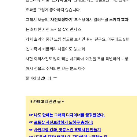
봤습니다. 바로
"스케치 효과"
인데요. 저는 연필로만 그린 스케치
효과를 그렇게 좋아하지 않습니다.
그래서 오늘의
'사진보정하기'
포스팅에서 알려드릴
스케치 효과
는
최대한 사진 느낌을 살리면서 스
케치 효과의 중간 느낌 정도로 보시면 될꺼 같구요. 아무래도 5월
엔 가족과 커플끼리 나들이도 많고 화
사한 야외사진도 많이 찍는 시기라서 이것을 조금 특별하게 보정
해서 선물로 주게되면 받는 분도 아주
좋아하실겁니다. ^^
＊카테고리 관련 글＊
☞
나도 한때는 그래픽 디자이너를 꿈꿔왔었다.
☞
포토샵 사진보정하기 노하우 총정리!
☞
사진보정 강좌, 맛깔스런 흑백사진 만들기