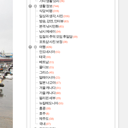
기타 생활 요리
(26)
생활 정보
(744)
식당 비평
(219)
일상과 생각, 사진
(316)
방송, 강연, 인터뷰
(63)
본격 낚시만화
(65)
낚시 에세이
(34)
입질의 추억 모임 후일담
(19)
포토샵 사진 보정
(28)
여행
(426)
인도네시아
(15)
태국
(10)
베트남
(11)
몰디브
(15)
그리스
(45)
말레이시아
(22)
일본 나고야
(17)
겨울 캐나다
(31)
가을 캐나다
(60)
필리핀 세부
(19)
뉴칼레도니아
(55)
홍콩
(18)
호주
(8)
제주도
(58)
국내
(37)