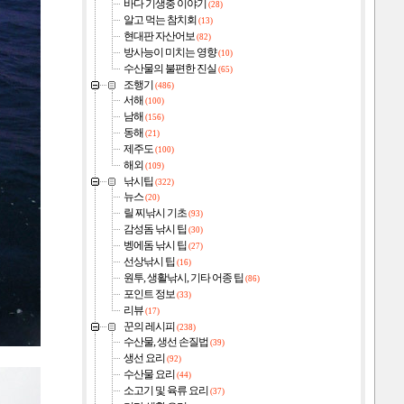
바다 기생충 이야기
(28)
알고 먹는 참치회
(13)
현대판 자산어보
(82)
방사능이 미치는 영향
(10)
수산물의 불편한 진실
(65)
조행기
(486)
서해
(100)
남해
(156)
동해
(21)
제주도
(100)
해외
(109)
낚시팁
(322)
뉴스
(20)
릴 찌낚시 기초
(93)
감성돔 낚시 팁
(30)
벵에돔 낚시 팁
(27)
선상낚시 팁
(16)
원투, 생활낚시, 기타 어종 팁
(86)
포인트 정보
(33)
리뷰
(17)
꾼의 레시피
(238)
수산물, 생선 손질법
(39)
생선 요리
(92)
수산물 요리
(44)
소고기 및 육류 요리
(37)