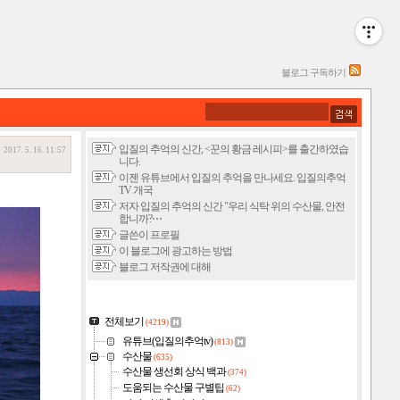
블로그 구독하기
입질의 추억의 신간, <꾼의 황금 레시피>를 출간하였습
2017. 5. 16. 11:57
니다.
이젠 유튜브에서 입질의 추억을 만나세요. 입질의추억
TV 개국
저자 입질의 추억의 신간 "우리 식탁 위의 수산물, 안전
합니까?⋯
글쓴이 프로필
이 블로그에 광고하는 방법
블로그 저작권에 대해
전체보기
(4219)
유튜브(입질의추억tv)
(813)
수산물
(635)
수산물 생선회 상식 백과
(374)
도움되는 수산물 구별팁
(62)