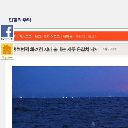
입질의 추억
홈
|
위치로그
|
태그
|
미디어로그
|
방명록
|
관리자
|
글쓰기
번쩍번쩍 화려한 자태 뽐내는 제주 은갈치 낚시
조행기/제주도