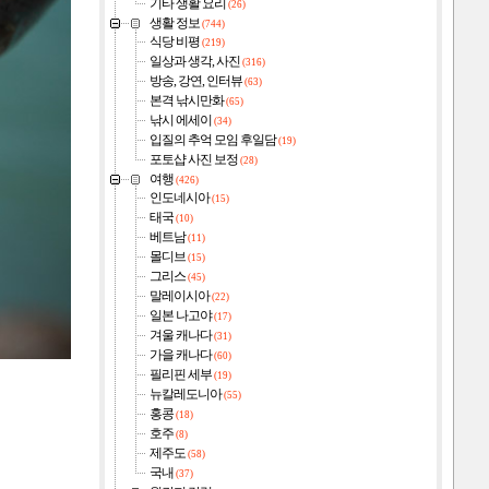
기타 생활 요리
(26)
생활 정보
(744)
식당 비평
(219)
일상과 생각, 사진
(316)
방송, 강연, 인터뷰
(63)
본격 낚시만화
(65)
낚시 에세이
(34)
입질의 추억 모임 후일담
(19)
포토샵 사진 보정
(28)
여행
(426)
인도네시아
(15)
태국
(10)
베트남
(11)
몰디브
(15)
그리스
(45)
말레이시아
(22)
일본 나고야
(17)
겨울 캐나다
(31)
가을 캐나다
(60)
필리핀 세부
(19)
뉴칼레도니아
(55)
홍콩
(18)
호주
(8)
제주도
(58)
국내
(37)