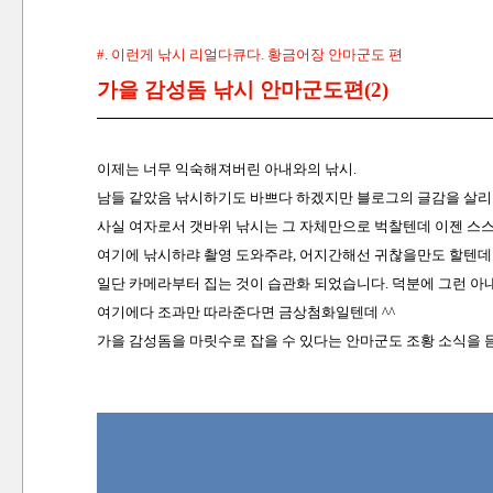
#. 이런게 낚시 리얼다큐다. 황금어장 안마군도 편
가을 감성돔 낚시 안마군도편(2)
이제는 너무 익숙해져버린 아내와의 낚시.
남들 같았음 낚시하기도 바쁘다 하겠지만 블로그의 글감을 살리
사실 여자로서 갯바위 낚시는 그 자체만으로 벅찰텐데 이젠 스스
여기에 낚시하랴 촬영 도와주랴, 어지간해선 귀찮을만도 할텐데
일단 카메라부터 집는 것이 습관화 되었습니다. 덕분에 그런 아
여기에다 조과만 따라준다면 금상첨화일텐데 ^^
가을 감성돔을 마릿수로 잡을 수 있다는 안마군도 조황 소식을 