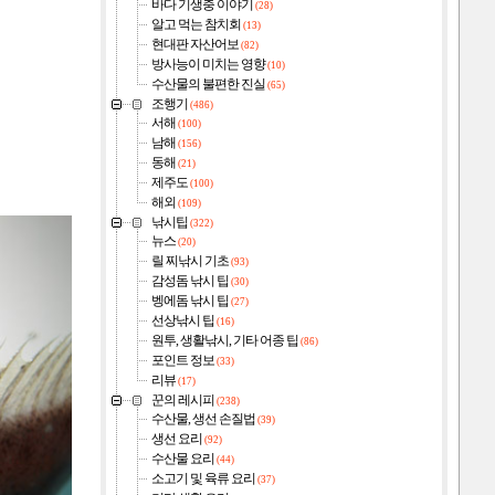
바다 기생충 이야기
(28)
알고 먹는 참치회
(13)
현대판 자산어보
(82)
방사능이 미치는 영향
(10)
수산물의 불편한 진실
(65)
조행기
(486)
서해
(100)
남해
(156)
동해
(21)
제주도
(100)
해외
(109)
낚시팁
(322)
뉴스
(20)
릴 찌낚시 기초
(93)
감성돔 낚시 팁
(30)
벵에돔 낚시 팁
(27)
선상낚시 팁
(16)
원투, 생활낚시, 기타 어종 팁
(86)
포인트 정보
(33)
리뷰
(17)
꾼의 레시피
(238)
수산물, 생선 손질법
(39)
생선 요리
(92)
수산물 요리
(44)
소고기 및 육류 요리
(37)