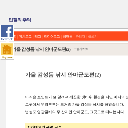
입질의 추억
홈
|
위치로그
|
태그
|
미디어로그
|
방명록
|
관리자
|
글쓰기
가을 감성돔 낚시 안마군도편(2)
조행기/서해
가을 감성돔 낚시 안마군도편(2)
아직은 포인트가 덜 알려져 깨끗한 갯바위 환경을 지닌 미지의 
그곳에서 우리부부는 모처럼 가을 감성돔 낚시를 하였습니다.
법성포 영광굴비의 주 산지인 안마군도, 그곳으로 떠나봅니다.
＊카테고리 관련 글＊