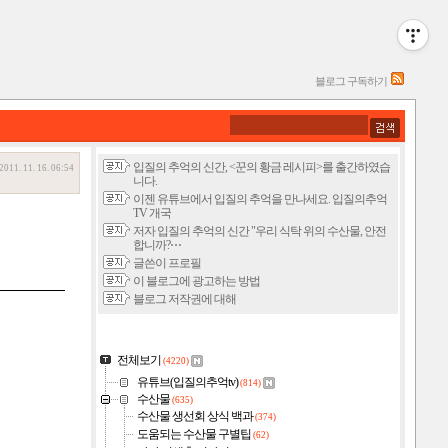
블로그 구독하기
입질의 추억의 신간, <꾼의 황금 레시피>를 출간하였습
2011. 11. 16. 06:54
니다.
이젠 유튜브에서 입질의 추억을 만나세요. 입질의추억
TV 개국
저자 입질의 추억의 신간 "우리 식탁 위의 수산물, 안전
합니까?⋯
글쓴이 프로필
이 블로그에 광고하는 방법
블로그 저작권에 대해
전체보기
(4220)
유튜브(입질의추억tv)
(814)
수산물
(635)
수산물 생선회 상식 백과
(374)
도움되는 수산물 구별팁
(62)