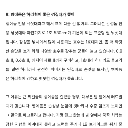
#.
벵에돔은 허리힘이 좋은 경질대가 좋아
벵에돔 전용 낚싯대라고 해서 크게 다를 건 없어요
.
그러니깐 감성돔 전
용 낚싯대와 마찬가지로
1
호
530cm
가 기본이 되는 표준형 릴 낚싯대
입니다
.
감성돔 낚시에서 많이 사용되는 호수는
1
호대지만
,
좀 더 짜릿
한 손맛을 보기 위해 다양한 호수를 갖추는 꾼들이 늘고 있습니다
.
0.8
호대
,
0.6
호대
,
심지어 제로대까지 구비하고
,
1
호대라 하더라도 물고기
를 걸면 허리까지 완전히 휘어지는 연질대로
손맛을 보지만
,
벵에돔
은
허리힘이 강하고 뻣뻣한 경질대가
좋습니다
.
그 이유는 큰 씨알급의 벵에돔을 걸었을 경우
,
대부분 발 앞에서 터트릴
때가 많습니다
.
벵에돔은 습성상
눈앞에 갯바위나 수중 암초가 보이면
그 밑으로
파고들려고 합니다
.
기껏 끌고 왔는데 발 앞에서 꾹꾹 처박는
강한 저항을 이겨내지 못하고 드랙을 주거나
LB
브레이크를 줘서
줄