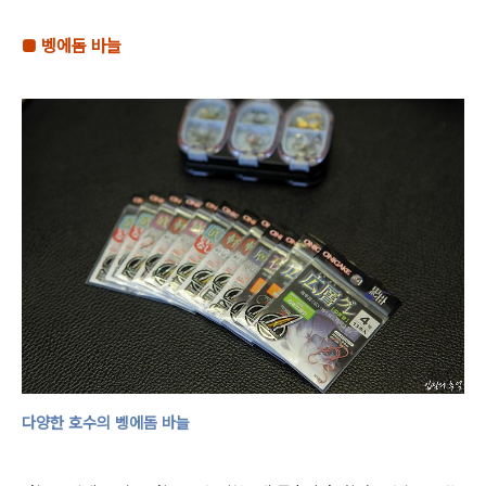
■
벵에돔 바늘
다양한 호수의 벵에돔 바늘