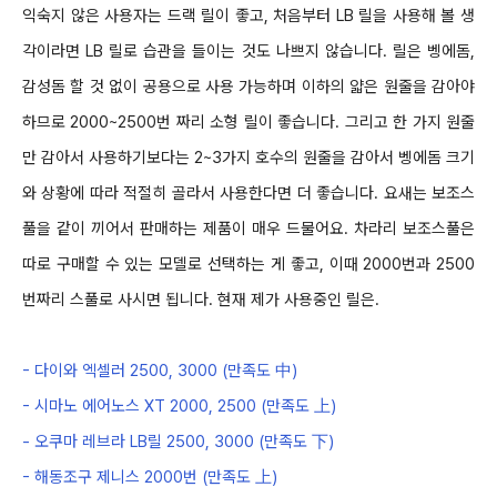
익숙지 않은 사용자는 드랙 릴이 좋고
,
처음부터
LB
릴을 사용해 볼 생
각이라면
LB
릴로 습관을 들이는 것도 나쁘지 않습니다
.
릴은 벵에돔
,
감성돔 할 것 없이 공용으로 사용 가능하며
이하의 얇은 원줄을 감아야
하므로
2000~2500
번
짜리 소형 릴이 좋습니다
.
그리고 한 가지 원줄
만 감아서 사용하기보다는
2~3
가지 호수의 원줄을 감아서 벵에돔 크기
와 상황에 따라 적절히
골라서 사용
한다면 더 좋습니다
.
요새는 보조스
풀을 같이 끼어서 판매하는 제품이 매우
드물어요
.
차라리
보조스풀은
따로 구매할
수 있는
모델로 선택하는
게 좋고
,
이때
2000
번과
2500
번짜리 스풀로 사시면 됩니다
.
현재 제가 사용중인
릴은
.
-
다이와 엑셀러
2500, 3000 (
만족도
中
)
-
시마노 에어노스
XT 2000, 2500 (
만족도
上
)
-
오쿠마 레브라
LB
릴
2500, 3000 (
만족도
下
)
-
해동조구 제니스
2000
번
(
만족도
上
)