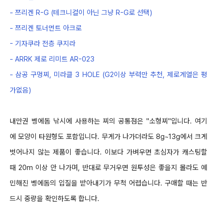
-
쯔리겐
R
-
G (
테크니컬이 아닌 그냥
R
-
G
로 선택
)
-
쯔리겐 토너먼트 아크로
-
기자쿠라 전층 쿠지라
-
ARRK
제로 리미트
AR
-
023
-
삼공 구멍찌
,
미라클
3 HOLE (G2
이상 부력만 추천
,
제로계열은 평
가없음
)
내만권 벵에돔 낚시에 사용하는 찌의 공통점은
"
소형찌
"
입니다
.
여기
에
모양이 타원형도 포함입니다
.
무게가 나가더라도
8g~13g
에서 크게
벗어나지 않는 제품이 좋습니다
.
이보다 가벼우면 초심자가 캐스팅할
때
20m
이상 안 나가며
,
반대로
무거우면
원투성은 좋을지 몰라도
예
민해진 벵에돔의
입질을 받아내기가 무척 어렵습니다
.
구매할 때는 반
드시 중량을 확인하도록 합니다
.