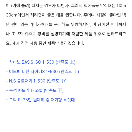
이
(
여에 쓸려
)
터지는
경우가 다반사
.
그래서 벵에돔용 낚싯대는
1
호
5
30cm
이면서 허리힘이 좋은 대를 권합니다
.
주머니 사정이 좋다면 백
만 원이 넘는 가마가츠대를 구입해도
무방하지만
,
이 장에선 어디까지
나 초보자 위주로 장비를 설명하기에 저렴한 제품 위주로 권해드리고
요
.
제가 직접 사용 중인 제품만 올리겠습니다
.
-
시마노
BASIS ISO 1
-
530 (
만족도
上
)
-
머모피 티탄 사이버
3 1
-
530 (
만족도
上
)
-
N.S
클로저기
1
-
530 (
만족도
中
)
-
용성 파도기
1
-
530 (
만족도
下
)
-
그외
8~25
만 원대의
중 저가형 낚싯대