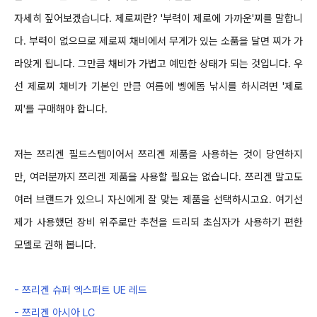
자세히
짚어보겠습니다
.
제로찌란
? '
부력이 제로에 가까운
'
찌를 말합니
다
.
부력이 없으므로 제로찌 채비에서
무게가 있는 소품을
달면
찌가
가
라앉게 됩니다
.
그만큼 채비가 가볍고 예민한 상태가 되는 것입니다
.
우
선 제로찌 채비가 기본인 만큼 여름에 벵에돔 낚시를 하시려면
'
제로
찌
'
를 구매해야 합니다
.
저는 쯔리겐 필드스텝이어서 쯔리겐 제품을 사용하는
것이 당연하지
만
,
여러분까지
쯔리겐 제품을 사용할 필요는 없습니다
.
쯔리겐 말고도
여러 브랜드가 있으니 자신에게 잘 맞는 제품을 선택하시고요
.
여기선
제가 사용했던 장비 위주로만 추천을 드리되 초심자가
사용하기 편한
모델로 권해 봅니다
.
-
쯔리겐 슈퍼 엑스퍼트
UE
레드
-
쯔리겐 아시아
LC