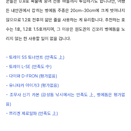
꾼들은
0.8
호 목줄에 붕어 전용 바늘까지 투입하기도 합니다만
,
어쨌
든 내만권에서 잡히는 벵에돔 주종은
20cm~30cm
에 크게
벗어나지
않으므로
1.2
호 전후의 얇은 줄을 사용하는 게 유리합니다
.
추천하는 호
수는
1
호
,
1.2
호
1.5
호까지며
,
그 이상은 원도권의 긴꼬리 벵에돔을 노
리지 않는 한
사용할 일이 없을 겁니다
.
-
토레이
SS
토너먼트
(
만족도
上
)
-
토레이
L
-
SE (
만족도
中
)
-
다이와
D
-
FRON (
평가없음
)
-
유니타카 아이가
3 (
평가없음
)
-
조무사 신기 카본
(
감성돔 낚시에서는 만족도
上
,
벵에돔은 평가없
음
)
-
쯔리겐 제로알파
(
만족도
上
)