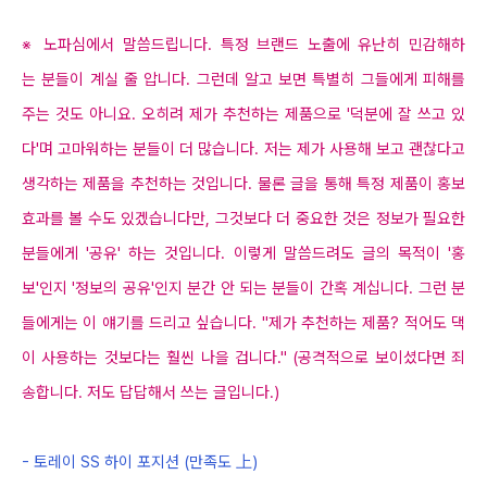
※
노파심에서 말씀드립니다
.
특정 브랜드 노출에
유난히
민감해하
는
분들이 계실 줄 압니다
.
그런데 알고 보면 특별히 그들에게 피해를
주는 것도 아니요
.
오히려 제가 추천하는 제품으로
'
덕분에 잘 쓰고 있
다
'
며 고마워하는
분들이 더 많습니다
.
저는 제가 사용해 보고
괜찮다고
생각하는 제품을 추천하는 것입니다
.
물론
글을
통해 특정 제품이
홍보
효과를 볼 수도 있겠습니다만
,
그것보다 더
중요한
것은
정보가 필요한
분들에게
'
공유
'
하는 것입니다
.
이렇게 말씀드려도
글의
목적이
'
홍
보
'
인지
'
정보의 공유
'
인지 분간 안 되는
분들이
간혹
계십니다
.
그런 분
들에게는 이 얘기를
드리고 싶습니다
. "
제가 추천하는 제품
?
적어도 댁
이 사용하는 것보다는 훨씬 나을 겁니다
."
(
공격적으로 보이셨다면 죄
송합니다
.
저도 답답해서 쓰는
글입니다
.)
-
토레이
SS
하이 포지션
(
만족도
上
)