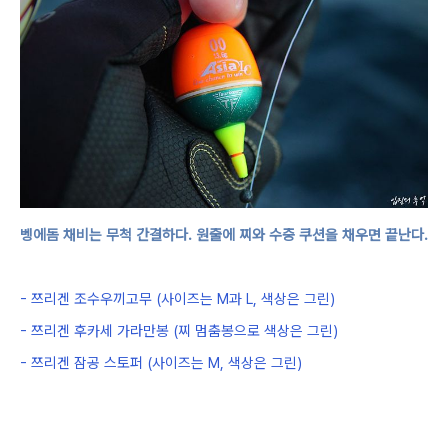
벵에돔 채비는 무척 간결하다
.
원줄에 찌와 수중 쿠션을 채우면 끝난다
.
-
쯔리겐 조수우끼고무
(
사이즈는
M
과
L,
색상은 그린
)
-
쯔리겐 후카세 가라만봉
(
찌 멈춤봉으로 색상은 그린
)
-
쯔리겐 잠공 스토퍼
(
사이즈는
M,
색상은 그린
)