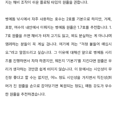
지는 채비 조작이 쉬운 플로팅 타입의 원줄을 권합니다
.
벵에돔 낚시에서 자주 사용하는 호수는
2
호를 기본으로 하지만
,
거제
,
포항
,
여수의 내만에서 이뤄지는 벵에돔 원줄은
1.7
호를 추천합니다
.
1.
7
호 원줄을 쓰면 채비가 터져
고기도 잃고
,
찌도 분실하는 게 아니냐며
염려하는 분들이 꼭 계실 겁니다
.
여기에 저는
"
걱정
붙들어 매십시
오
."
라고
말씀드리고 싶습니다
.
그 이유에 대해선 앞으로 벵에돔
시리
즈를 진행하면서 차차 하겠지만
,
뭐든지
'
기본기
'
를 지킨다면 원줄은 우
리가 생각하는 것만큼
쉽게 터지지 않습니다
.
이 장에서는 시인성이 무
진장 좋다고 할 수는 없지만
,
어느 정도 시인성을 가지면서
직진성
(
퍼
머가 진 원줄을 손으로 잡아당기면
복원되는 정도
),
매듭 강도가 우수
한 원줄을 추천하겠습니다
.