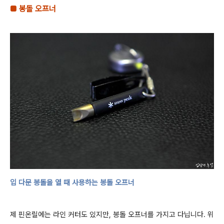
■
봉돌 오프너
입 다문 봉돌을 열 때 사용하는 봉돌 오프너
제 핀온릴에는 라인 커터도 있지만
,
봉돌 오프너를 가지고 다닙니다
.
위