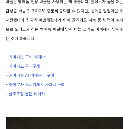
바늘은 벵에돔 전용 바늘을 사용하는 게 좋습니다
.
활성도가 높을 때는
감성돔 바늘
2~3
호로도 충분히 공략할 수 있지만
,
벵에돔 입질이란 게
시원했다가
갑자기 예민해졌다가 아예 끊기기도 하는 등 변덕이 심하
므로 노리고자 하는 벵에돔 씨알에 맞춰 바늘 크기도 비례해서 맞춰주
는 것이 좋습니다
.
-
가마가츠 구레 메지나
-
가마가츠 구태구레
-
가마가츠
A1
히네쿠레 구레
-
하야부사 오니가케 아사다나 구레
-
금호조침 골든 레이커