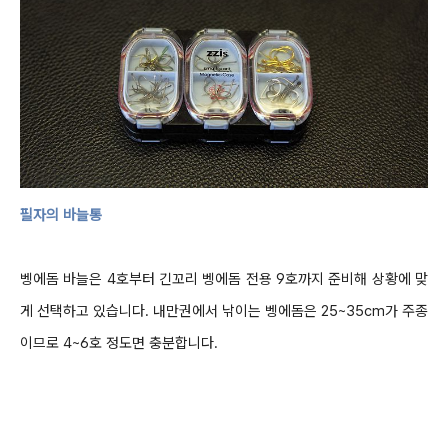
필자의 바늘통
벵에돔 바늘은
4
호부터 긴꼬리 벵에돔 전용
9
호까지 준비해 상황에 맞
게 선택하고 있습니다
.
내만권에서 낚이는 벵에돔은
25~35cm
가 주종
이므로
4~6
호 정도면 충분합니다
.