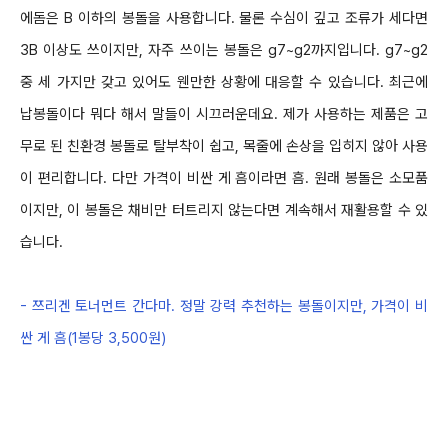
에돔은
B
이하의 봉돌을 사용합니다
.
물론 수심이 깊고 조류가 세다면
3B
이상도 쓰이지만
,
자주 쓰이는 봉돌은
g7~g2
까지입니다
.
g7~g2
중 세 가지만 갖고 있어도
웬만한 상황에
대응할 수 있습니다
.
최근에
납봉돌이다 뭐다 해서 말들이 시끄러운데요
.
제가 사용하는 제품은 고
무로 된 친환경 봉돌로 탈부착이 쉽고
,
목줄에 손상을 입히지 않아 사용
이 편리합니다
.
다만 가격이 비싼 게 흠이라면 흠
.
원래 봉돌은 소모품
이지만
,
이 봉돌은 채비만 터트리지 않는다면 계속해서 재활용할 수 있
습니다
.
-
쯔리겐 토너먼트 간다마
.
정말 강력 추천하는 봉돌이지만
,
가격이 비
싼 게 흠
(
1
봉당
3,500
원
)