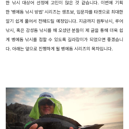
한
낚시 대상어 선정에
고민이 많은 것 같습니다
.
이번에 기획
한
'
벵에돔 낚시 방법
'
시리즈는 생초보
,
입문자를 타겟으로
최대한
알기 쉽게 풀어서 전해드릴
예정입니다
.
지금까지 원투낚시
,
루어
낚시
,
혹은 감성돔 낚시를 해 오셨던 분들이 제 글을 통해
더욱 쉽
게 벵에돔 낚시를 접할 수 있도록 길라잡이가 되었
으면 좋겠습니
다
.
아래는 앞으로 진행하게 될 벵에돔
시리즈의 목차입니다
.