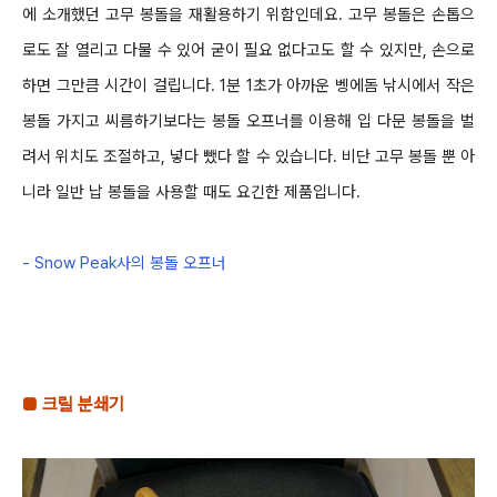
에 소개했던 고무 봉돌을 재활용하기 위함인데요
.
고무 봉돌은 손톱으
로도 잘 열리고 다물 수 있어 굳이 필요 없다고도 할 수 있지만
,
손으로
하면 그만큼 시간이 걸립니다
.
1
분
1
초가 아까운 벵에돔 낚시에서 작은
봉돌 가지고 씨름하기보다는 봉돌 오프너를 이용해 입 다문 봉돌을 벌
려서 위치도 조절하고
,
넣다 뺐다 할 수
있습니다
.
비단 고무 봉돌 뿐 아
니라 일반 납 봉돌을 사용할 때도 요긴한 제품입니다
.
-
Snow Peak
사의 봉돌 오프너
■
크릴 분쇄기