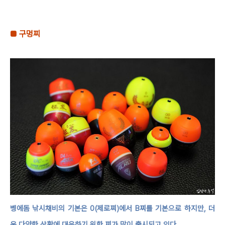
■
구멍찌
벵에돔 낚시채비의 기본은
0(
제로찌
)
에서
B
찌를 기본으로 하지만
,
더
욱 다양한 상황에 대응하기 위한 찌가 많이 출시되고 있다
.