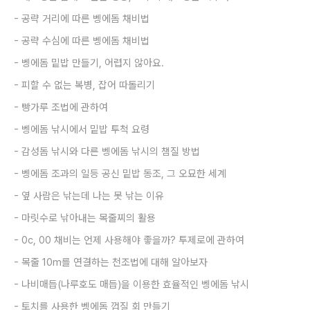
-
공략 거리에 따른 벵에돔 채비법
-
공략 수심에 따른 벵에돔 채비법
-
벵에돔 밑밥 만들기
,
어렵지 않아요
.
-
피할 수 없는 복병
,
잡어 따돌리기
-
빵가루 조법에 관하여
-
벵에돔 낚시에서 밑밥 투척 요령
-
감성돔 낚시와 다른 벵에돔 낚시의
챔질 방법
-
벵에돔 조과의 일등 공신 밑밥 동조
,
그 오묘한 세계
-
옆 사람은 낚는데 나는 못 낚는 이유
-
마릿수로 낚아내는 목줄찌의 활용
-
0c, 00
채비는 언제 사용해야 좋을까
?
투제로에 관하여
-
목줄
10m
를 연결하는 천조법에 대해 알아보자
-
나비매듭
(
나루호도 매듭
)
을 이용한
효율적인 벵에돔 낚시
-
토치를 사용한 벵에돔 껍질 회 만들기