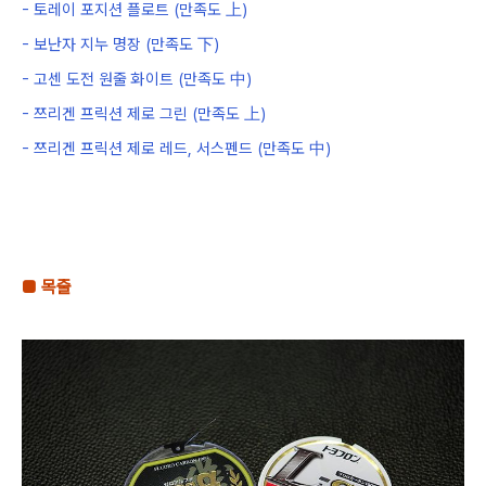
-
토레이 포지션 플로트
(
만족도
上
)
-
보난자 지누 명장
(
만족도
下
)
-
고센 도전 원줄 화이트
(
만족도
中
)
-
쯔리겐 프릭션 제로 그린
(
만족도
上
)
-
쯔리겐 프릭션 제로 레드
,
서스펜드
(
만족도
中
)
■
목줄