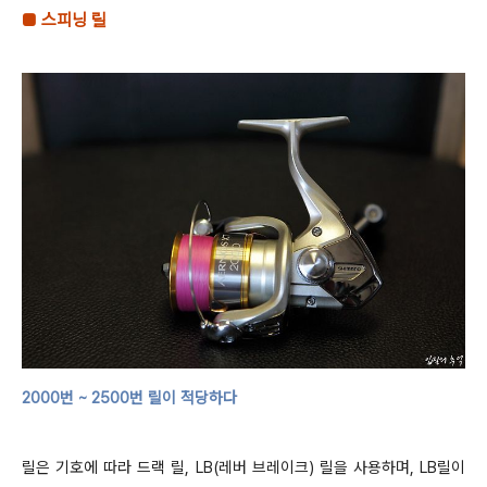
■
스피닝 릴
2000
번
~
2500
번 릴이 적당하다
릴은 기호에 따라 드랙 릴
,
LB(
레버 브레이크
)
릴을 사용하며
,
LB
릴이