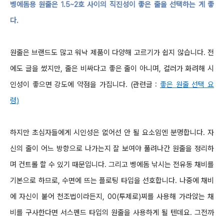
벵에돔용 원줄은
1.5~2
호
사이의 직진성이 좋은 줄을 선택하는 게 좋
다
.
원줄은 브랜드도 많고 워낙
제품이 다양해
고르기가 쉽지 않습니다
.
전
에도 글을 썼지만
,
줄은 비싸다고 좋은 줄이 아니며
,
컬러가 화려해
시
인성이 좋으면 강도에 약점을 가집니다
. (
관련글
:
좋은 원줄 선택 요
령
)
하지만 초심자들에게 시인성은 없어선 안 될 요소임엔 분명합니다
.
자
신의 줄이 어느 방향으로 나가는지
잘 보여야 풀려나간 원줄을 정리하
며 컨트롤
할 수 있기 때문입니다
.
그리고 벵에돔 낚시는 전유동 채비를
기본으로 하므로
,
수면에 뜨는 플로팅 타입을 선호합니다
.
나중에 채비
에 자신이 붙어 천조법이라든지
,
00(
투제로
)
찌를 사용해 가라앉는 채
비를 구사한다면 서스펜드 타입의 원줄을 사용하게 될 텐데요
.
그전까