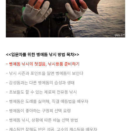
<<
입문자를 위한 벵에돔 낚시 방법 목차
>>
-
벵에돔 낚시의 첫걸음
,
낚시용품 준비하기
-
낚시 시즌과
포인트을 알면
벵에돔이 보인다
-
감성돔과는
다른 벵에돔의 습성과 생태
-
초보들도 할 수 있는
제로찌 전유동 낚시
-
벵에돔은 도래를 싫어해
,
직결 매듭법을 배우자
-
벵에돔이 좋아하는 구멍찌 선택 요령
-
벵에돔 낚시
,
상황에 따른 바늘 선택 방법
-
캐스팅만 잘해도 반은 성공
,
고수의 캐스팅을 배우자