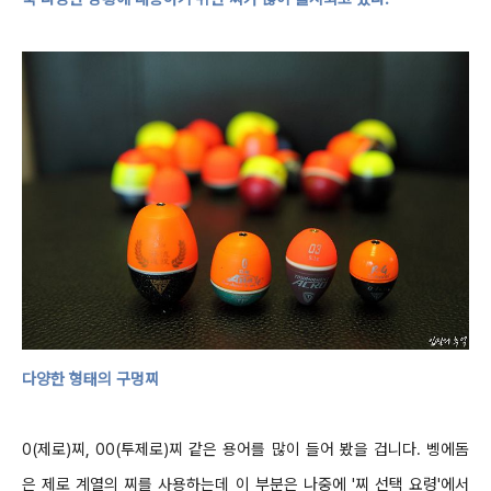
다양한 형태의 구멍찌
0(
제로
)
찌
,
00(
투제로
)
찌 같은 용어를 많이 들어 봤을 겁니다
.
벵에돔
은 제로 계열의 찌를 사용하는데 이 부분은 나중에
'
찌 선택 요령
'
에서