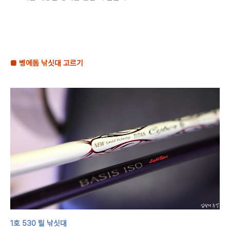
■
벵에돔
낚싯대 고르기
1
호
530
릴 낚싯대