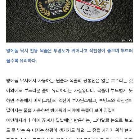
벵에돔 낚시 전용 목줄은 투명도가 뛰어나고 직진성이 좋으며 부드러
울수록 유리하다
.
벵에돔 낚시에서 사용하는 원줄과 목줄의 공통점은 얇은 호수라는 것
이외에도 부드러운 줄이 유리하다는 사실입니다
.
목줄이 부드럽지 못
하면 수중에서 미끼
(
크릴
)
의 액션이 부자연스럽고
,
투명도와 직진성이
떨어지는 줄을 사용하면 벵에돔의 시야에 목줄이 보여 입질이
예민해지거나 아예 끊겨서 밑밥에만 반응하는
,
그야말로 눈으로 보고
도 못 낚는 속 터지는 상황이 생기기도 해요
.
그 점을 가리기 위해 현지