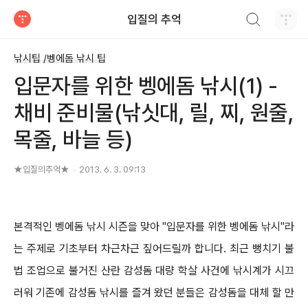
검색하기
입질의 추억
티스토리
낚시팁 /벵에돔 낚시 팁
입문자를 위한 벵에돔 낚시(1) -
채비 준비물(낚싯대, 릴, 찌, 원줄,
목줄, 바늘 등)
★입질의추억★
2013. 6. 3. 09:13
본격적인 벵에돔 낚시 시즌을 맞아
"
입문자를 위한 벵에돔 낚시
"
라
는 주제로 기초부터 차근차근 짚어드릴까 합니다
.
최근 뻥치기 불
법 조업으로 불거진 산란 감성돔 대량 학살 사건에 낚시계가 시끄
러워 기존에 감성돔 낚시를 즐겨 왔던 분들은 감성돔을 대체 할 만