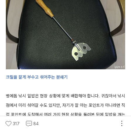
크릴을 잘게 부수고 섞어주는 분쇄기
벵에돔 낚시 밑밥은
현장 상황에 맞게 배합해야 합니다
.
귀찮아서 낚시
점에서 미리 섞어갈 수도 있지만
,
자기가 잘 아는 포인트가 아니라면 직
접 포인트에
도착해서 여러 가지 현장 상황을 둘러본 뒤에 밑밥을 개는
317
84
것이 조과를 향상하는 지름길이기도 해요
.
행여나 낚시점에서 밑밥을