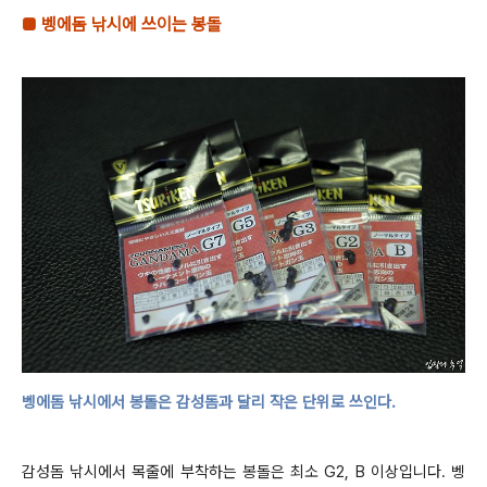
■
벵에돔 낚시에 쓰이는 봉돌
벵에돔 낚시에서
봉돌은 감성돔과 달리 작은 단위로 쓰인다
.
감성돔 낚시에서 목줄에 부착하는 봉돌은 최소
G2, B
이상입니다
.
벵