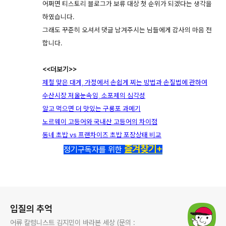
어쩌면 티스토리 블로그가 보류 대상 첫 순위가 되겠다는 생각을
하였습니다.
그래도 꾸준히 오셔서 댓글 남겨주시는 님들에게 감사의 마음 전
합니다.
<<더보기>>
제철 맞은 대게, 가정에서 손쉽게 찌는 방법과 손질법에 관하여
수산시장 저울눈속임, 소포제의 심각성
알고 먹으면 더 맛있는 구룡포 과메기
노르웨이 고등어와 국내산 고등어의 차이점
동네 초밥 vs 프랜차이즈 초밥 포장상태 비교
즐겨찾기+
정기구독자를 위한
로그 정보
입질의 추억
어류 칼럼니스트 김지민이 바라본 세상 (문의 :