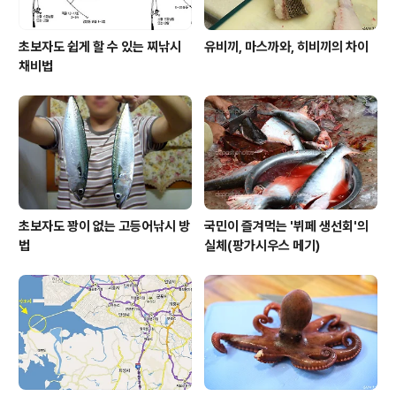
초보자도 쉽게 할 수 있는 찌낚시
유비끼, 마스까와, 히비끼의 차이
채비법
초보자도 꽝이 없는 고등어낚시 방
국민이 즐겨먹는 '뷔페 생선회'의
법
실체(팡가시우스 메기)