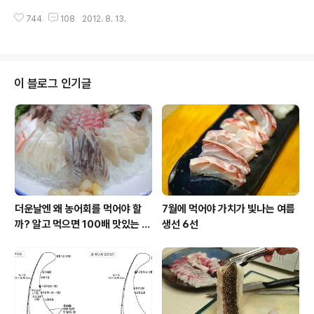
운지에 대해선 어느 누구도 말을 하지 않아 생각난 김에 이
식품에서 기생충이 발견되었는데요. 비록 죽은거지만 여러
야기 해 볼까 합니다. 숭어를 걸고 파이팅 중 이미 알고 계
744
108
2012. 8. 13.
마리가 나와 입맛을 뚝 떨어트 였던 적이 있었습니다. 그래
시는 분도 ..
서 조사를 해봤는데 의외로 모르는 분들이 많으시더라고
요. 그래서 이번 기회에 확실히 알아봤습니다. 대표적인 냉
동 생선 식품인 열빙어(일명 시사모) 열빙어라 불리는 수입
산 냉동 식품을 아십니까? 흔히 '시사모'란 이름으로 알려
이 블로그 인기글
진 이것은 주로 횟집에서 구이로 나오는데 안주꺼리로 인
기가 많습니다. 그런데 잘 구워진 열빙어에서 기생충이 나
올 수 있다는 사실을 여러분들은 아시는지요? 지금까지는
생물 생선에서 발견된 기생충(아니사키스)에 대해 감염의
경로와 인체에 미치는 영향에 대해 알아봤습니다...
더운날엔 왜 농어회를 먹어야 할
7월에 먹어야 가치가 빛나는 여름
까? 알고 먹으면 100배 맛있는 농
생선 6선
어 종류와 제철 이야기