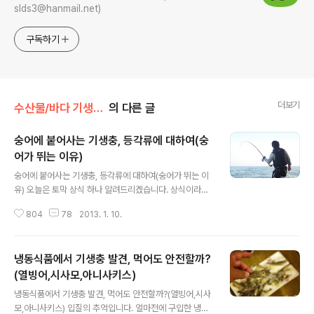
slds3@hanmail.net)
구독하기
더보기
수산물/바다 기생충 이야기
의 다른 글
숭어에 붙어사는 기생충, 등각류에 대하여(숭
어가 뛰는 이유)
글 내용
숭어에 붙어사는 기생충, 등각류에 대하여(숭어가 뛰는 이
유) 오늘은 토막 상식 하나 알려드리겠습니다. 상식이라고
말은 했지만 아마 대부분의 사람들은 잘 모르기 때문에 이
804
78
2013. 1. 10.
글이 나간 이후로 상식이 될런지 모르겠습니다.^^ 여러분,
바다에 나가보시면 숭어가 수면위로 뛰는 장면을 본 적이
있을겁니다. 그 이유에 대해 알아보니 다양한 의견들이 있
냉동식품에서 기생충 발견, 먹어도 안전할까?
더군요. '배가 불러 기분이 좋아서', '자신의 힘을 과시하기
위해', 심지어..'물이 뜨거워서', '간지러워서' 등등 그 이유도
(열빙어,시사모,아니사키스)
글 내용
다양하고 재밌습니다. 굳이 이 중에서 그나마 근접한 답을
냉동식품에서 기생충 발견, 먹어도 안전할까?(열빙어,시사
고르자면 '간지러워서'를 고를 수 있겠습니다만, 왜 간지러
모,아니사키스) 입질의 추억입니다. 얼마전에 구입한 냉동