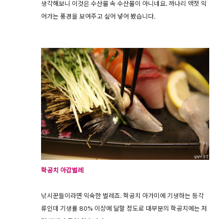
생각해보니 이것은 수산물 속 수산물이 아니네요. 까나리 액젓 익
어가는 풍경을 보여주고 싶어 넣어 봤습니다.
학공치 아감벌레
낚시꾼들이라면 익숙한 벌레죠. 학공치 아가미에 기생하는 등각
류인데 기생률 80% 이상에 달할 정도로 대부분의 학공치에는 저