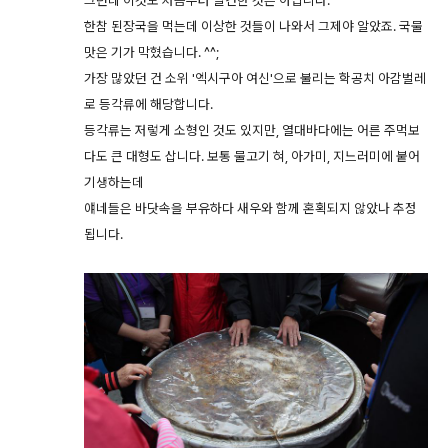
그런데 이것도 처음부터 발견한 것은 아닙니다.
한참 된장국을 먹는데 이상한 것들이 나와서 그제야 알았죠. 국물
맛은 기가 막혔습니다. ^^;
가장 많았던 건 소위 '엑시구아 여신'으로 불리는 학공치 아감벌레
로 등각류에 해당합니다.
등각류는 저렇게 소형인 것도 있지만, 열대바다에는 어른 주먹보
다도 큰 대형도 삽니다. 보통 물고기 혀, 아가미, 지느러미에 붙어
기생하는데
얘네들은 바닷속을 부유하다 새우와 함께 혼획되지 않았나 추정
됩니다.