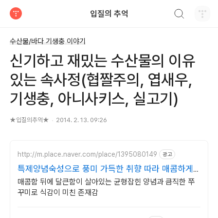
검색하기
입질의 추억
티스토리
수산물/바다 기생충 이야기
신기하고 재밌는 수산물의 이유
있는 속사정(협짤주의, 엽새우,
기생충, 아니사키스, 실고기)
★입질의추억★
2014. 2. 13. 09:26
http://m.place.naver.com/place/1395080149
광고
특제양념숙성으로 풍미 가득한 취향 따라 매콤하게
쭈사장!
매콤함 뒤에 달큰함이 살아있는 균형잡힌 양념과 큼직한 쭈
꾸미로 식감이 미친 존재감