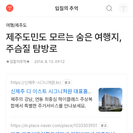
검색하기
입질의 추억
티스토리
여행/제주도
제주도민도 모르는 숨은 여행지,
주슴질 탐방로
★입질의추억★
2014. 8. 13. 09:12
https://신제주-시그니처원.kr/
광고
신제주 디 이스트 시그니처원 대표홈페
이지
제주의 강남, 연동 최중심 하이클래스 주상복
합에서 특별한 주거서비스를 만나보세요.
https://m.place.naver.com/place/1033303901
광고