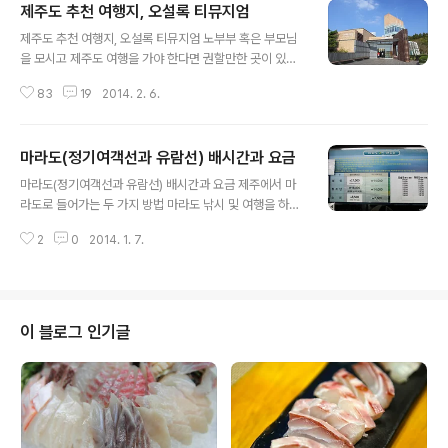
제주도 추천 여행지, 오설록 티뮤지엄
글 내용
제주도 추천 여행지, 오설록 티뮤지엄 노부부 혹은 부모님
을 모시고 제주도 여행을 가야 한다면 권할만한 곳이 있습
니다. 체력이 좋으면 가벼운 산행(오름), 올레길 등을 함께
83
19
2014. 2. 6.
할 수 있지만, 그런 상황이 못 된다면 개인적으로 해안가 산
책로와 오설록 티뮤지엄을 꼽겠습니다. 해안가 산책로에
관한 정보는 관련글을 참고하시고(관련글 : 용머리 해안 산
마라도(정기여객선과 유람선) 배시간과 요금
책로와 한담 해안 산책로) 오늘은 오설록 티뮤지엄의 산뜻
글 내용
한 풍경을 올려 보아요. 사진이 꽤 많아 부차적인 설명은 안
마라도(정기여객선과 유람선) 배시간과 요금 제주에서 마
하겠습니다. 글 대신 사진을 늘렸으니 편히 감상하세요. 오
라도로 들어가는 두 가지 방법 마라도 낚시 및 여행을 하시
설록 지도 1) 장원 2) 미스 쟈스민 3) 유기농 서광다원 4)
려는 분들을 위해 마라도 배시간과 요금 정보를 첨부하겠
이니스프리 제주하우스 5) 우산조형물 6) 오설록 티스톤
2
0
2014. 1. 7.
습니다. 제주도에서 마라도로 들어가는 방법은 두 가지가
7) 오설록 티트리하우스 8) 서성환 회장님 동상 9) 제주 오
있습니다. 1) 송악산 선착장에서 유람선을 이용한다. 유람
설록 티뮤지..
선의 특징은 한 시간 반이라는 체류 시간이 있습니다. 이 시
간 안에 마라도를 둘러보고자 하는 분들에게 적합합니다.
마라도는 한 시간이면 충분히 둘러볼 수 있는 섬이니 일정
이 블로그 인기글
상 가볍게 둘러보고자 한다면 유람선을 이용하는 게 낫습
니다. 2) 모슬포항에서 정기여객선을 이용한다. 정기여객
선은 마라도 주민은 물론 관광객, 낚시꾼들이 이용하는 객
선입니다. 배시간은 한 시간마다 있어 편의성이 좋습니다.
정기여객선은 마라도에 숙박을 하거나 혹은 몇..