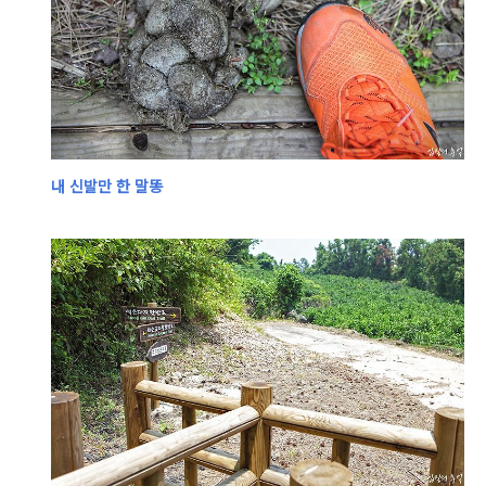
내 신발만 한
말똥