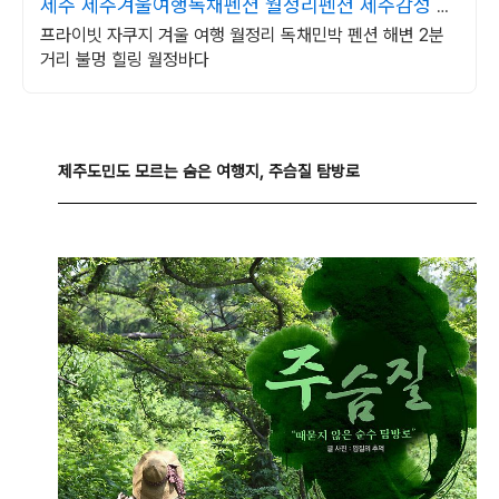
제주 제주겨울여행독채펜션 월정리펜션 제주감성 독
채공간
프라이빗 자쿠지 겨울 여행 월정리 독채민박 펜션 해변 2분
거리 불멍 힐링 월정바다
제주도민도 모르는 숨은 여행지, 주슴질 탐방로