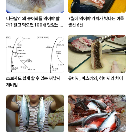
더운날엔 왜 농어회를 먹어야 할
7월에 먹어야 가치가 빛나는 여름
까? 알고 먹으면 100배 맛있는 농
생선 6선
어 종류와 제철 이야기
초보자도 쉽게 할 수 있는 찌낚시
유비끼, 마스까와, 히비끼의 차이
채비법