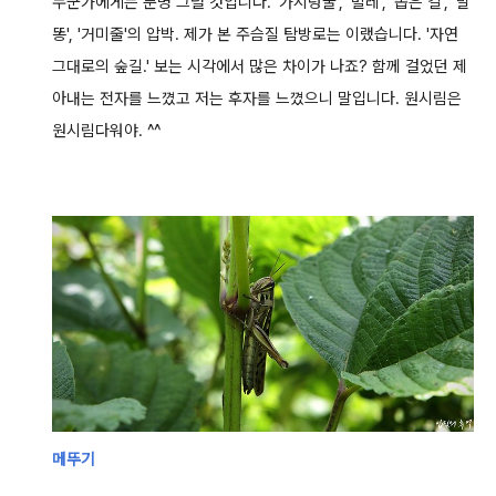
누군가에게는 분명 그럴 것입니다. '가시덩굴', '벌레', '좁은 길', '말
똥', '거미줄'의 압박.
제가 본 주슴질 탐방로는 이랬습니다. '자연
그대로의 숲길.'
보는 시각에서 많은 차이가 나죠?
함께 걸었던 제
아내는 전자를 느꼈고 저는 후자를 느꼈으니 말입니다.
원시림은
원시림다워야. ^^
메뚜기