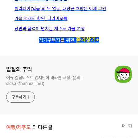
틸라피아(역돔)의 두 얼굴, 대장균 초밥은 이제 그만
가을 억새의 향연, 따라비오름
낭만과 품격이 넘치는 제주도 가을 여행
즐겨찾기+
정기구독자를 위한
로그 정보
입질의 추억
어류 칼럼니스트 김지민이 바라본 세상 (문의 :
slds3@hanmail.net)
구독하기
더보기
여행/제주도
의 다른 글