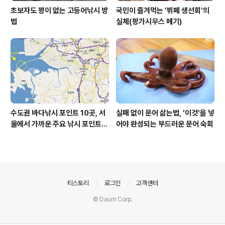
초보자도 꽝이 없는 고등어낚시 방
국민이 즐겨먹는 '뷔페 생선회'의
법
실체(팡가시우스 메기)
수도권 바다낚시 포인트 10곳, 서
실패 없이 문어 삶는법, '이것'을 넣
울에서 가까운 주요 낚시 포인트
어야 완성되는 부드러운 문어 숙회
모음
의안내
티스토리
로그인
고객센터
© Daum Corp.