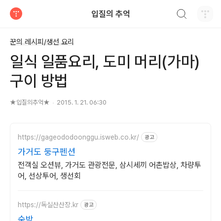
검색하기
입질의 추억
티스토리
꾼의 레시피/생선 요리
일식 일품요리, 도미 머리(가마)
구이 방법
★입질의추억★
2015. 1. 21. 06:30
https://gageododoonggu.isweb.co.kr/
광고
가거도 둥구펜션
전객실 오션뷰, 가거도 관광전문, 삼시세끼 어촌밥상, 차량투
어, 선상투어, 생선회
https://독실산산장.kr
광고
숙박