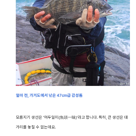
얼마 전, 가거도에서 낚은 47cm급 감성돔
모름지기 생선은 '어두일미(魚頭一味)'라고 합니다.
특히, 큰 생선은 대
가리를 놓칠 수 없는데요.