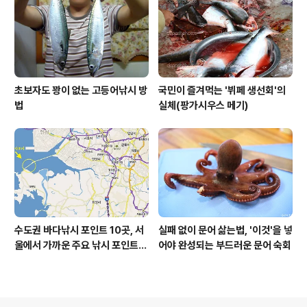
초보자도 꽝이 없는 고등어낚시 방
국민이 즐겨먹는 '뷔페 생선회'의
법
실체(팡가시우스 메기)
수도권 바다낚시 포인트 10곳, 서
실패 없이 문어 삶는법, '이것'을 넣
울에서 가까운 주요 낚시 포인트
어야 완성되는 부드러운 문어 숙회
모음