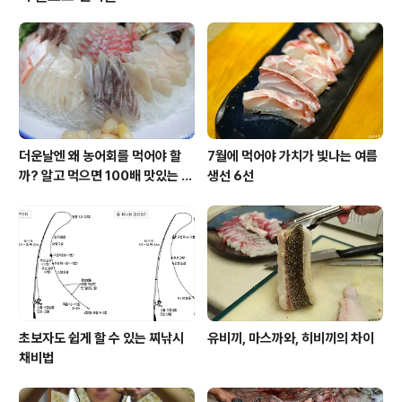
은 어종으로 둘 다 복수 표준어지만, 꽁치와는 조금 다르게
진화했습니다. 큰 틀에서 보자면, 학꽁치와 꽁치는 형제입
니다. 둘 다 동갈치목에 속하는 어류로 궤를 같이하고 있지
요. 그런데 모양과 서식영역, 습성은 많이 다릅니다. 학꽁치
는 아래턱이 학 부리처럼 긴..
더운날엔 왜 농어회를 먹어야 할
7월에 먹어야 가치가 빛나는 여름
까? 알고 먹으면 100배 맛있는 농
생선 6선
어 종류와 제철 이야기
초보자도 쉽게 할 수 있는 찌낚시
유비끼, 마스까와, 히비끼의 차이
채비법