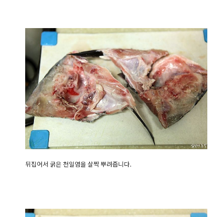
뒤집어서 굵은 천일염을 살짝 뿌려줍니다.