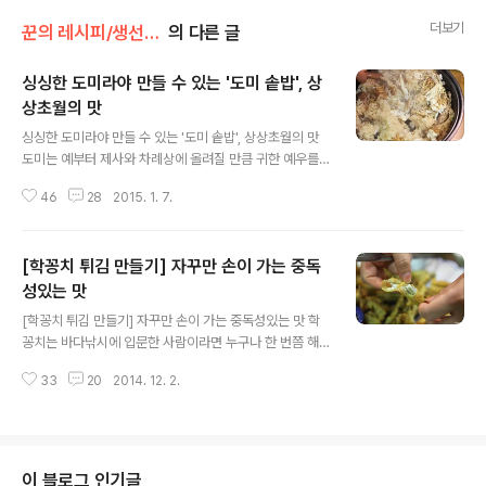
더보기
꾼의 레시피/생선 요리
의 다른 글
싱싱한 도미라야 만들 수 있는 '도미 솥밥', 상
상초월의 맛
글 내용
싱싱한 도미라야 만들 수 있는 '도미 솥밥', 상상초월의 맛
도미는 예부터 제사와 차례상에 올려질 만큼 귀한 예우를
받아온 생선이지만, 평소에는 그 활용처가 몇 가지로 한정
46
28
2015. 1. 7.
되어 있었습니다. 한 예로 낚시꾼이 도미를 잡으면, 회를 썰
어 먹고 남은 뼈는 매운탕을 끓이는 게 일반적입니다. 중치
급은 구이가 알맞으며 안주인이 솜씨를 발휘하면 매콤한
[학꽁치 튀김 만들기] 자꾸만 손이 가는 중독
조림이 되기도 하지요. 특별한 날이면, 도미찜을 해 먹지만,
일상에서는 흔하지 않습니다. 그런데 이 도미를 일식이나
성있는 맛
글 내용
중식에서 바라보면 활용할 수 있는 요리가 대폭 늘어나게
[학꽁치 튀김 만들기] 자꾸만 손이 가는 중독성있는 맛 학
됩니다. 도미 간장조림, 도미 술찜, 도미 가맛살 구이, 도미
꽁치는 바다낚시에 입문한 사람이라면 누구나 한 번쯤 해
탕수. 그리고 오늘 소개할 도미 솥밥 등등. "도미로 밥을 짓
보는 낚시일 것입니다. 작은 곤쟁이 크릴을 꿰어 던지면, 작
겠습니다." 처음 이 말을 했을 때 사람들의 반응은 황당, 설
33
20
2014. 12. 2.
은 막대찌가 눕거나 잠기는 것을 보고 탁하고 채는데 이때
마, 염려, 무..
탈탈거리면서 올라오는 학꽁치는 비록, 손맛이 강렬하지는
못해도 1타 1피로 잡아내는 재미가 좋은 어종이지요. 낚시
쪽으로만 유명하다 보니 일반인들에게는 조금 생소할지도
모릅니다. "학꽁치? 학공치? 꽁치?" 학공치와 학꽁치는 같
이 블로그 인기글