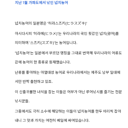
지난 1월 가파도에서 낚인 넙치농어
넙치농어의 일본명은 '히라스즈키(ヒラスズキ)'
아시다시피 '히라메(ヒラメ
)'는 우리나라의 국민 횟감인 넙치(광어)를
의미하며 '스즈키(スズキ)'는 농어입니다.
'넙치농어'는 일본에서 부르던 명칭을 그대로 번역해 우리나라의 어류도
감에 농어의 한 종류로 등재했습니다.
난류를 좋아하는 아열대성 농어로 우리나라에서는
제주도 남부 일대에
서만 반짝 출현하고 있죠.
이 신출귀몰한 녀석을 잡는 이들은 어부가 아닌 루어낚시를 즐기는 전문
낚시꾼들.
그중에서도 극히 소수에 해당하는 이들이 넙치농어를 한두 마리씩 잡아
내니 그 맛과 가치는 여전히 베일에 싸여있습니다.