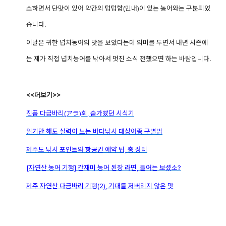
소하면서
단맛이 있어 약간의 텁텁함(민내)이 있는 농어와는 구분되었
습니다.
이날은
귀한 넙치농어의 맛을 보았다는데 의미를 두면서 내년 시즌에
는 제가 직접 넙치농어를 낚아서 멋진 소식 전했으면 하는 바람입니다.
<<더보기>>
진품 다금바리(アラ)회, 숨가빴던 시식기
읽기만 해도 실력이 느는 바다낚시 대상어종 구별법
제주도 낚시 포인트와 항공권 예약 팁, 총 정리
[자연산 농어 기행] 간재미 농어 된장 라면, 들어는 보셨소?
제주 자연산 다금바리 기행(2), 기대를 저버리지 않은 맛