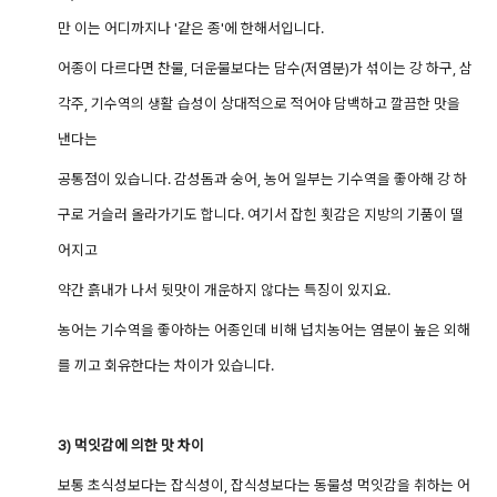
만 이는 어디까지나 '같은 종'에 한해서입니다.
어종이 다르다면 찬물, 더운물보다는 담수(저염분)가 섞이는 강 하구, 삼
각주, 기수역의 생활 습성이 상대적으로 적어야 담백하고 깔끔한 맛을
낸다는
공통점이
있습니다. 감성돔과 숭어, 농어 일부는 기수역을 좋아해 강 하
구로 거슬러 올라가기도 합니다. 여기서 잡힌 횟감은 지방의 기품이 떨
어지고
약간 흙내가 나서 뒷맛이 개운하지 않다는 특징이 있지요.
농어는 기수역을 좋아하는 어종인데 비해 넙치농어는 염분이 높은 외해
를 끼고 회유한다는 차이가 있습니다.
3) 먹잇감에 의한 맛 차이
보통 초식성보다는 잡식성이, 잡식성보다는 동물성 먹잇감을 취하는 어