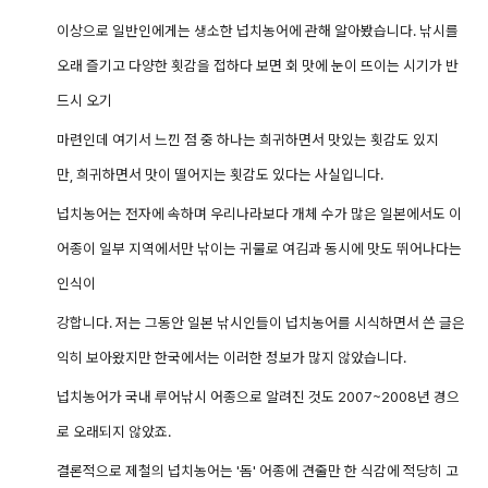
이상으로 일반인에게는 생소한 넙치농어에 관해 알아봤습니다.
낚시를
오래 즐기고 다양한 횟감을 접하다 보면 회 맛에 눈이 뜨이는 시기가 반
드시 오기
마련인데 여기서 느낀 점 중 하나는
희귀하면서 맛있는 횟감도 있지
만,
희귀하면서
맛이 떨어지는 횟감도 있다는 사실입니다.
넙치농어는 전자에 속하며 우리나라보다 개체 수가 많은 일본에서도 이
어종이 일부 지역에서만 낚이는 귀물로 여김과 동시에 맛도 뛰어나다는
인식이
강합니다. 저는 그동안 일본 낚시인들이 넙치농어를 시식하면서 쓴 글은
익히 보아왔지만 한국에서는 이러한 정보가 많지 않았습니다.
넙치농어가 국내 루어낚시 어종으로 알려진 것도 2007~2008년 경으
로 오래되지 않았죠.
결론적으로 제철의 넙치농어는 '돔' 어종에 견줄만 한 식감에
적당히 고