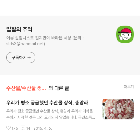
로그 정보
입질의 추억
어류 칼럼니스트 김지민이 바라본 세상 (문의 :
slds3@hanmail.net)
구독하기
더보기
수산물/수산물 생선회 상식 백과
의 다른 글
우리가 평소 궁금했던 수산물 상식, 총망라
글 내용
우리가 평소 궁금했던 수산물 상식, 총망라 우리가 미식을
논하기 시작한 것은 그리 오래되지 않았습니다. 국민소득
과 GDP가 일정수준에 이르면서 사람들은 이제 끼니를 때
175
14
2015. 4. 6.
우는 단순 목적이 아닌 '어떻게 하면 맛있고 건강하게 먹을
것인가?'에 대한 진지한 고민을 제철 음식에서 찾게 된 것