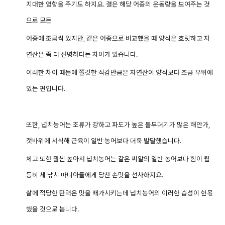
지대한 영향을 주기도 하지요.
결은 해당 어종의 운동량을 보여주는 것
으로 모든
어종에
조금씩 있지만, 같은 어종으로 비교했을
때
양식은 흐릿하고 자
연산은 좀 더 선명하다는
차이가 있습니다.
이러한 차이 때문에 쫄깃한 식감만큼은 자연산이 양식보다 조금 우위에
있는 편입니다.
또한,
넙치농어는
조류가 강하고 파도가 높은
돌무더기가 많은 해안가,
갯바위에 서식해 근육이 일반 농어보다 더욱 발달했습니다.
체고 또한 훨씬 높아서 넙치농어는 같은 씨알의 일반 농어보다 힘이 월
등히 세 낚시 마니아들에게 당찬 손맛을 선사하지요.
살에 적당한 탄력은 맛을 배가시키는데 넙치농어의 이러한 습성이 한몫
했을 것으로 봅니다.