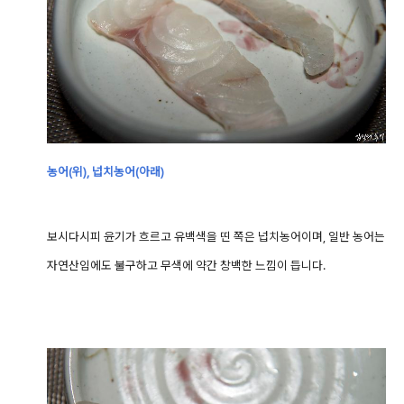
농어(위), 넙치농어(아래)
보시다시피 윤기가 흐르고 유백색을 띤 쪽은 넙치농어이며, 일반 농어는
자연산임에도 불구하고 무색에 약간 창백한 느낌이 듭니다.