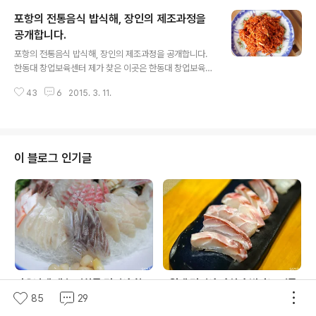
이지요. 그 중심에 놓인 식재료 중 하나가 바로 제철 생선과
포항의 전통음식 밥식해, 장인의 제조과정을
수산물입니다. 오늘은 우리가 평소 궁금할 만한 수산물 상
식을 총망라하였습니다. 평소 제 이메일에는 낚시와 수산
공개합니다.
글 내용
물과 관련해 많은 문의가 들어오고 있는데요. 그중에서 몇
포항의 전통음식 밥식해, 장인의 제조과정을 공개합니다.
가지를 뽑아 Q&A 형식으로 진행해 보았습니다. #. Ques
한동대 창업보육센터 제가 찾은 이곳은 한동대 창업보육센
tion 1 안녕하세요!! 예전에 방어회 관련해서도 한번 메일
터. 겉으로 느껴졌던 이름과 달리 이곳은 포항의 전통음식
드렸는데 또 한번 메일을 보내게 되네요. 이번에는 생새우
43
6
2015. 3. 11.
은 물론, 사라지거나 숨은 옛맛을 되살리고자 하는 음식을
회 때문에 메일을 쓰게 ..
연구하고 만드는 곳이었습니다. 포항의 명물 밥식해를 비
롯해 북어와 과메기로 만든 독특한 장아찌가 있는가 하면,
전에는 보지 못했던 가자미와 멸치, 더덕과 인삼을 이용해
만든 장아찌가 새로 개발돼 특화하고 있었습니다. 이 중에
이 블로그 인기글
서 오늘 알아본 것은 포항의 전통 음식인 밥식해입니다. 밥
식해는 우리가 평소 마시는 음료인 식혜와 전혀 다른 음식
이지만, 모두 쌀과 엿기름을 넣어만든 발효음식이라는 점
에서는 공통점을 갖고 있습니다. 다만, 식해와 식혜는 발음
상으로 구분하기 어렵기 때문에 우리가 마시는..
더운날엔 왜 농어회를 먹어야 할
7월에 먹어야 가치가 빛나는 여름
85
29
까? 알고 먹으면 100배 맛있는 농
생선 6선
어 종류와 제철 이야기