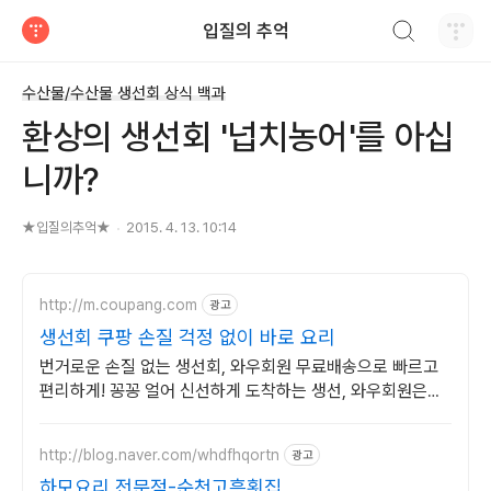
검색하기
입질의 추억
티스토리
수산물/수산물 생선회 상식 백과
환상의 생선회 '넙치농어'를 아십
니까?
★입질의추억★
2015. 4. 13. 10:14
http://m.coupang.com
광고
생선회 쿠팡 손질 걱정 없이 바로 요리
번거로운 손질 없는 생선회, 와우회원 무료배송으로 빠르고
편리하게! 꽁꽁 얼어 신선하게 도착하는 생선, 와우회원은
30일 내 무료반품.
http://blog.naver.com/whdfhqortn
광고
하모요리 전문점-순천고흥횟집