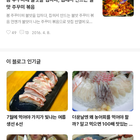
살이 움직이고 살아있으며 다만, 그 상태로 시간이 상당수
흘렀기에 활력은 둔화된 상태가 많습니다. 수조에서 싱싱
맛 주꾸미 볶음
글 내용
한 전복을 고를 때는 바닥에 놓인 것보다 유리 벽에 단단히
봄 주꾸미에 불맛을 입히다, 집에서 만드는 불맛 주꾸미 볶
붙은 것이 좋습니다. 전복을 유심히 보아 앞쪽에 더듬이처
음 언젠가 불맛이 나는 주꾸미 볶음으로 맛집 반열에 오른
럼 생긴 것이 활발히 움직이는 것이 좋고, 집으로 가져와 뒤
식당 조리법을 본 적이 있습니다. 일반적으로 식당에서 내
집어 놓았을 때도 살이 꿈틀거리는 것이 좋습니다. 전복에
49
13
2016. 4. 8.
는 불맛의 정석은 볶을 때 불에 그슬리게 하는 것. 그러려면
관한 자세한 이야기는 다..
반드시 웍을 이용해 센 불에 볶아내야 하고, 손목 스냅을 이
용해 웍을 놀림으로써 재료를 지속적으로 불에 닿게 하는
고도의 기술이 필요한데 가정에서는 매우 어려운 일입니
다. 그래서 생각한 것이 토치를 이용한 불맛 내기입니다. #.
이 블로그 인기글
불맛 주꾸미 볶음 재료(2인 기준) 주꾸미 300~400g, 양
파 1/2개, 양배추 한 주먹, 매운 고추 2개, 대파 2뿌리 #.
양념 고춧가루 3큰술, 고추장 1큰술, 다진마늘 1큰술, 진간
장 1큰술, 설탕 1큰술, 매실액 1T, 맛술 2큰술, 위스키..
7월에 먹어야 가치가 빛나는 여름
더운날엔 왜 농어회를 먹어야 할
생선 6선
까? 알고 먹으면 100배 맛있는 농
어 종류와 제철 이야기