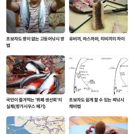
초보자도 꽝이 없는 고등어낚시 방
유비끼, 마스까와, 히비끼의 차이
법
국민이 즐겨먹는 '뷔페 생선회'의
초보자도 쉽게 할 수 있는 찌낚시
실체(팡가시우스 메기)
채비법