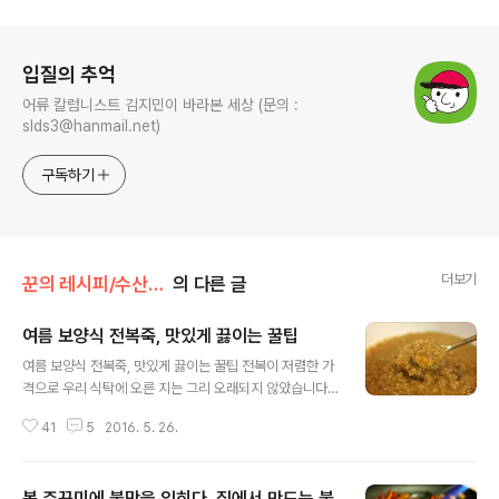
로그 정보
입질의 추억
어류 칼럼니스트 김지민이 바라본 세상 (문의 :
slds3@hanmail.net)
구독하기
더보기
꾼의 레시피/수산물 요리
의 다른 글
여름 보양식 전복죽, 맛있게 끓이는 꿀팁
글 내용
여름 보양식 전복죽, 맛있게 끓이는 꿀팁 전복이 저렴한 가
격으로 우리 식탁에 오른 지는 그리 오래되지 않았습니다.
2000년대 초중반, 전복 양식이 크게 성행하면서 마트에서
41
5
2016. 5. 26.
는 어린아이 주먹보다 조금 작거나 비슷한 크기의 전복을
2~3마리에 10,000~12,000원에 판매되고 있습니다. 매
대에는 이미 포장된 전복을 팔지만, 손으로 살짝 눌러보면
봄 주꾸미에 불맛을 입히다, 집에서 만드는 불