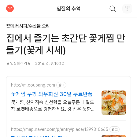
검색하기
입질의 추억
티스토리
꾼의 레시피/수산물 요리
집에서 즐기는 초간단 꽃게찜 만
들기(꽃게 시세)
★입질의추억★
2016. 6. 9. 10:12
http://m.coupang.com
광고
꽃게찜 쿠팡 와우회원 30일 무료반품
꽃게찜, 산지직송 신선함을 오늘주문 내일도
착 로켓배송으로 경험하세요. 갓 잡은 듯한
신선함, 로켓프레시로 집까지 그대로! 와우회
원 무료배송.
https://map.naver.com/p/entry/place/1399310665
광고