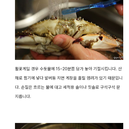
활꽃게일 경우 수돗물에 15~20분쯤 담가 놓아 기절시킵니다. 산
채로 찜기에 넣다 발버둥 치면 게장을 흘릴 염려가 있기 때문입니
다.
손질은 흐르는 물에 대고 세척용 솔이나 칫솔로 구석구석 문
지릅니다.