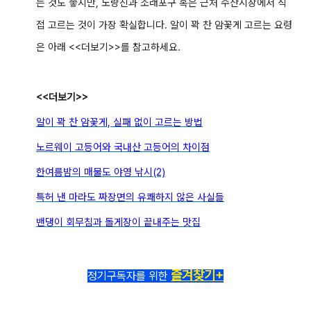
는 것도 좋지만, 노량진과 소래포구 혹은 근처 수산시장에서 직
접 고르는 것이 가장 확실합니다. 알이 꽉 찬 암꽃게 고르는 요령
은 아래 <<더보기>>를 참고하세요.
<<더보기>>
알이 꽉 찬 암꽃게, 실패 없이 고르는 방법
노르웨이 고등어와 국내산 고등어의 차이점
한여름밤의 매물도 야영 낚시(2)
특허 낸 마라도 짜장면의 유쾌하지 않은 사실들
밴댕이 회무침과 돌게장이 끝내주는 맛집
즐겨찾기+
정기구독자를 위한