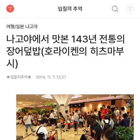
검색하기
입질의 추억
티스토리
여행/일본 나고야
나고야에서 맛본 143년 전통의
장어덮밥(호라이켄의 히츠마부
시)
★입질의추억★
2016. 11. 7. 12:21