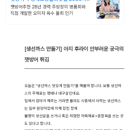
사랑하는 핫플!
잿방어추천 28년 경력 주방장의 명품회와
직접 개발한 오미자 육수 물회 인기
[생선까스 만들기] 아지 후라이 안부러운 궁극의
잿방어 튀김
오늘은 "생선까스 맛있게 만들기"를 해볼까 합니다. 보통 생선까
스의 주재료는 명태나 대구살인데요.
집에서 엄마가 해주는 거라면 몰라도 시중에서 사먹는 생선까스
는 일부 원양어업에 의해 잡힌 정체
불명의 생선살을 쓰거나 혹은 저렴한 어묵재료+혼합육을 쓰는 곳
도 있다고 합니다.