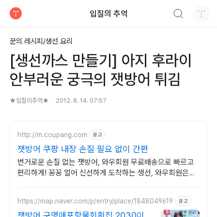
검색하기
입질의 추억
티스토리
꾼의 레시피/생선 요리
[생선까스 만들기] 아지 후라이
안부러운 궁극의 잿방어 튀김
★입질의추억★
2012. 8. 14. 07:57
http://m.coupang.com
광고
잿방어 쿠팡 내장 손질 필요 없이 간편
번거로운 손질 없는 잿방어, 와우회원 무료배송으로 빠르고
편리하게! 꽁꽁 얼어 신선하게 도착하는 생선, 와우회원은
30일 내 무료반품.
https://map.naver.com/p/entry/place/1848049619
광고
잿방어 구명애포항물회횟집 2030이