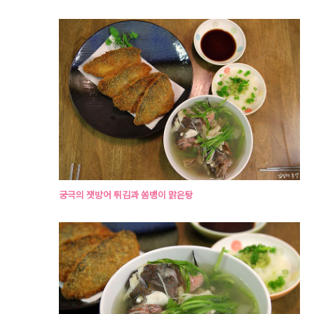
궁극의 잿방어 튀김과 쏨뱅이 맑은탕