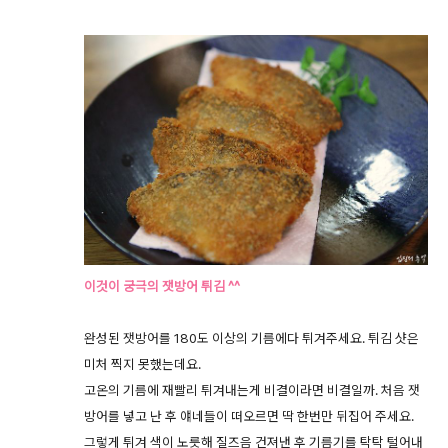
이것이 궁극의 잿방어 튀김 ^^
완성된 잿방어를 180도 이상의 기름에다 튀겨주세요. 튀김 샷은
미처 찍지 못했는데요.
고온의 기름에 재빨리 튀겨내는게 비결이라면 비결일까. 처음 잿
방어를 넣고 난 후 얘네들이 떠오르면 딱 한번만 뒤집어 주세요.
그렇게 튀겨 색이 노릇해 질즈음 건져낸 후 기름기를 탁탁 털어내