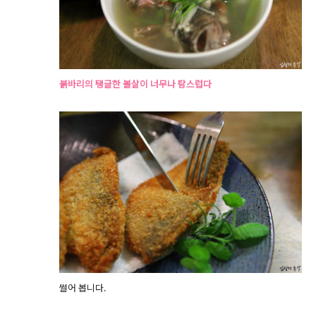
붉바리의 탱글한 볼살이 너무나 탐스럽다
썰어 봅니다.