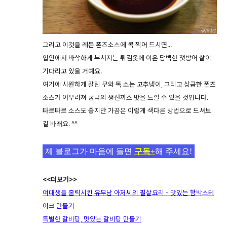
그리고 이것을 레몬 폰즈소스에 콕 찍어 드시면...
입안에서 바삭하게 부서지는 튀김옷에 이은 담백한 잿방어 살이
기다리고 있을 거예요.
여기에 시원하게 갈린 무와 톡 소는 고추냉이, 그리고 상큼한 폰즈
소스가 어우러져 궁극의 생선까스 맛을 느낄 수 있을 것입니다.
타르타르 소스도 좋지만 가끔은 이렇게 색다른 방법으로 드셔보
길 바래요. ^^
제 블로그가 마음에 들면
구독+
해 주세요!
<<더보기>>
여대생을 홀릭시킨 유부남 아저씨의 필살요리 - 맛있는 함박스테
이크 만들기
특별한 갈비탕, 맛있는 갈비탕 만들기