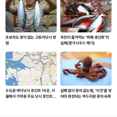
초보자도 꽝이 없는 고등어낚시 방
국민이 즐겨먹는 '뷔페 생선회'의
법
실체(팡가시우스 메기)
수도권 바다낚시 포인트 10곳, 서
실패 없이 문어 삶는법, '이것'을 넣
울에서 가까운 주요 낚시 포인트
어야 완성되는 부드러운 문어 숙회
모음