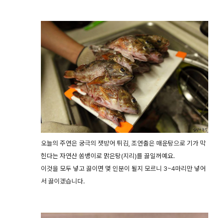
오늘의 주연은 궁극의 잿방어 튀김, 조연출은 매운탕으로 기가 막
힌다는 자연산 쏨뱅이로 맑은탕(지리)를 끓일꺼예요.
이것을 모두 넣고 끓이면 몇 인분이 될지 모르니 3~4마리만 넣어
서 끓이겠습니다.