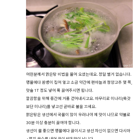
어떤분께서 맑은탕 비법을 물어 오셨는데요. 정말 별거 없습니다.
맹물에다 쏨뱅이 집어 옇고 소금 약간에 편마늘과 청양고추 몇 쪽,
맛술 1T 정도 넣어 푹 끓여주시면 됩니다.
깔끔함을 위해 중간에 거품 걷어내시고요. 마무리로 미나리(쑥갓
보단 미나리)를 넣고선 곧바로 불을 끄세요.
맑은탕은 생선에서 국물이 많이 우러나야 제 맛이 나므로 약불로
30분 이상 충분히 끓여야 합니다.
생선이 물 좋으면 맹물에다 끓이시고 생선 자신이 없으면 다시마
+멸치 육수를 내어 끓이셔야 맛이 납니다.