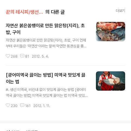
더보기
꾼의 레시피/생선 요리
의 다른 글
자연산 붉은쏨뱅이로 만든 맑은탕(지리), 초
밥, 구이
글 내용
자연산 붉은쏨뱅이로 만든 맑은탕(지리), 초밥, 구이 언제
부터 우리들은 '자연산'이라는 말에 막연한 동경심을 품어
온거 같습니다. '자연산'이라는 단어가 주는 신뢰는 실로 대
268
81
2012. 5. 4.
단하지요. 신토불이가 사라져가는 요즘의 먹거리 현실에
자연산하면 왠지 귀하고 값어치를 할 것 같은 인식들이 있
을거 같아요. 주머니 사정이 넉넉치 않은 서민들에겐 그닥
[광어미역국 끓이는 방법] 미역국 맛있게 끓
와닿지 않을지도 모르지만 무분별한 수입으로 인해 가짜와
짝퉁이 난무하는 세상, 그리고 비슷하게 생긴 유사품종이
이는 법
글 내용
진품 행사를 하는 세상에서 '자연산'이 가지는 의미는 실로
#. 생선 미역국, 비린내 없이 맛있게 끓이는 방법 [광어미
가치가 있을거라고 생각합니다. 우리의 식탁에서 점점 잊
역국 끓이는 방법] 미역국 맛있게 끓이는 법 미역국 맛있게
혀져만가는 100% 자연산, 그것도 쉽사리 구경할 수 없는
끓이는 법에 대해 얘기해 볼까 합니다. 사실 요리 블로거의
붉은쏨뱅이로 맑은탕(지리), 구이, 그리고 초밥을 만들어봤
230
161
2012. 1. 11.
수준엔 못미치겠지만 몇몇 한정된 메뉴에 한해서는 제 나
습니다. 붉은쏨뱅이(위), 쏨뱅이(..
름대로 듣고 보고 배운것도 있는데 오늘은 광어를 이용해
겨울철에 어울리는 보양식 하나 소개해 드릴까 합니다. 겨
울철 진미 중 하나인 광어 미역국 미역국하면 보통 쇠고기
미역국을 떠올리기 마련입니다. 생선이 들어간 미역국은