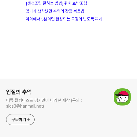
[생선조림 잘하는 방법] 쥐치 호박조림
엄마가 생각났던 추억의 간장 볶음밥
야외에서 5분이면 완성되는 극강의 밥도둑 찌개
로그 정보
입질의 추억
어류 칼럼니스트 김지민이 바라본 세상 (문의 :
slds3@hanmail.net)
구독하기