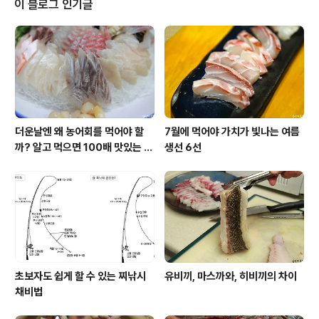
이 블로그 인기글
수도권을 비롯한 내륙지방 사람들에겐 다소 생소할지도 모
릅니다. 하지만 남도지방 사람들에겐 매우 익숙하지요. 저
도 고향은 서울이지만 부모님이 모두 부산분이셔서 어렸을
적 부터 이 광어 미역국을 먹으며 자라왔습니다. 그래서 피
도 맑고 몸도 건강한 걸까요. ^^ 광어..
더운날엔 왜 농어회를 먹어야 할
7월에 먹어야 가치가 빛나는 여름
까? 알고 먹으면 100배 맛있는 농
생선 6선
어 종류와 제철 이야기
초보자도 쉽게 할 수 있는 찌낚시
유비끼, 마스까와, 히비끼의 차이
채비법