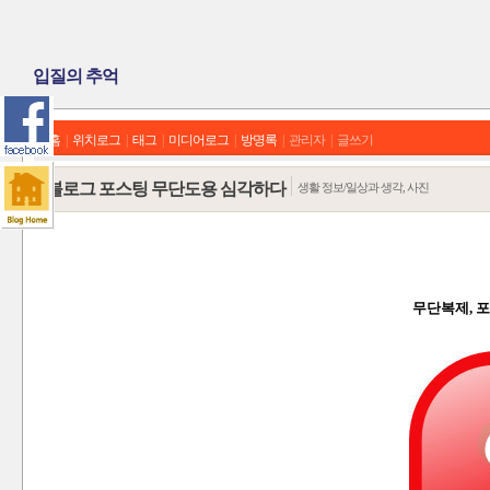
입질의 추억
홈
|
위치로그
|
태그
|
미디어로그
|
방명록
|
관리자
|
글쓰기
블로그 포스팅 무단도용 심각하다
생활 정보/일상과 생각, 사진
무단복제, 