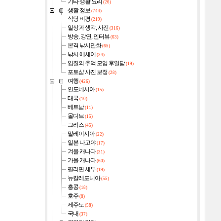
기타 생활 요리
(26)
생활 정보
(744)
식당 비평
(219)
일상과 생각, 사진
(316)
방송, 강연, 인터뷰
(63)
본격 낚시만화
(65)
낚시 에세이
(34)
입질의 추억 모임 후일담
(19)
포토샵 사진 보정
(28)
여행
(426)
인도네시아
(15)
태국
(10)
베트남
(11)
몰디브
(15)
그리스
(45)
말레이시아
(22)
일본 나고야
(17)
겨울 캐나다
(31)
가을 캐나다
(60)
필리핀 세부
(19)
뉴칼레도니아
(55)
홍콩
(18)
호주
(8)
제주도
(58)
국내
(37)