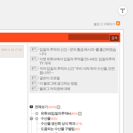
블로그 구독하기
입질의 추억의 신간, <꾼의 황금 레시피>를 출간하였습
2010. 5. 18. 17:32
니다.
이젠 유튜브에서 입질의 추억을 만나세요. 입질의추억
TV 개국
저자 입질의 추억의 신간 "우리 식탁 위의 수산물, 안전
합니까?⋯
글쓴이 프로필
이 블로그에 광고하는 방법
블로그 저작권에 대해
전체보기
(4219)
유튜브(입질의추억tv)
(813)
수산물
(635)
수산물 생선회 상식 백과
(374)
도움되는 수산물 구별팁
(62)