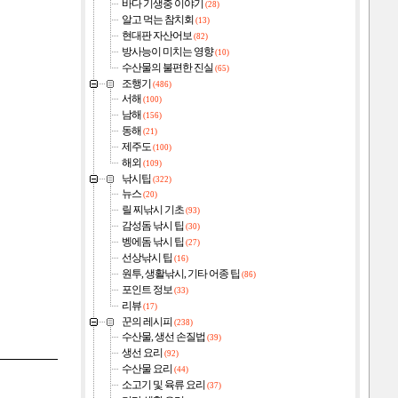
바다 기생충 이야기
(28)
알고 먹는 참치회
(13)
현대판 자산어보
(82)
방사능이 미치는 영향
(10)
수산물의 불편한 진실
(65)
조행기
(486)
서해
(100)
남해
(156)
동해
(21)
제주도
(100)
해외
(109)
낚시팁
(322)
뉴스
(20)
릴 찌낚시 기초
(93)
감성돔 낚시 팁
(30)
벵에돔 낚시 팁
(27)
선상낚시 팁
(16)
원투, 생활낚시, 기타 어종 팁
(86)
포인트 정보
(33)
리뷰
(17)
꾼의 레시피
(238)
수산물, 생선 손질법
(39)
생선 요리
(92)
수산물 요리
(44)
소고기 및 육류 요리
(37)