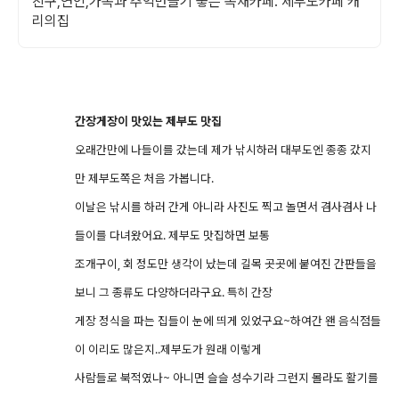
친구,연인,가족과 추억만들기 좋은 독채카페. 제부도카페 캐
리의집
간장게장이 맛있는 제부도 맛집
오래간만에 나들이를 갔는데 제가 낚시하러 대부도엔 종종 갔지
만 제부도쪽은 처음 가봅니다.
이날은 낚시를 하러 간게 아니라 사진도 찍고 놀면서 겸사겸사 나
들이를 다녀왔어요. 제부도 맛집하면 보통
조개구이, 회 정도만 생각이 났는데 길목 곳곳에 붙여진 간판들을
보니 그 종류도 다양하더라구요. 특히 간장
게장 정식을 파는 집들이 눈에 띄게 있었구요~하여간 왠 음식점들
이 이리도 많은지..제부도가 원래 이렇게
사람들로 북적였나~ 아니면 슬슬 성수기라 그런지 몰라도 활기를