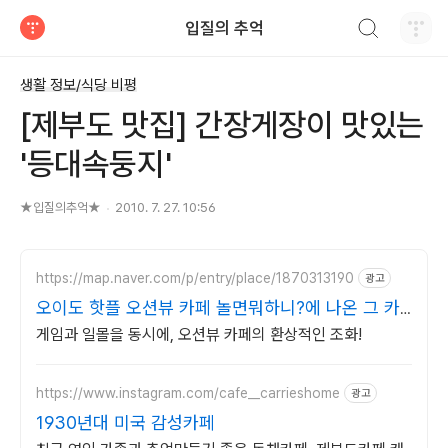
검색하기
입질의 추억
티스토리
생활 정보/식당 비평
[제부도 맛집] 간장게장이 맛있는
'등대속둥지'
★입질의추억★
2010. 7. 27. 10:56
https://map.naver.com/p/entry/place/1870313190
광고
오이도 핫플 오션뷰 카페 놀면뭐하니?에 나온 그 카
페
게임과 일몰을 동시에, 오션뷰 카페의 환상적인 조화!
https://www.instagram.com/cafe__carrieshome
광고
1930년대 미국 감성카페