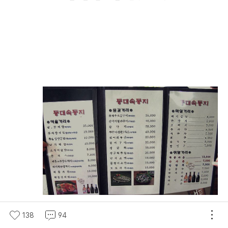
138
94