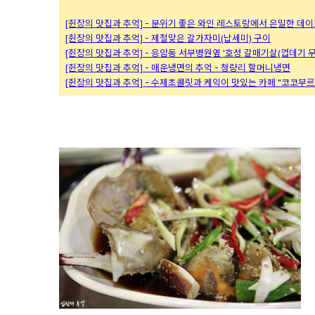
[쥔장의 맛집과 추억] - 분위기 좋은 와인 레스토랑에서 은밀한 데
[쥔장의 맛집과 추억] - 제철맞은 갈가자미(납세미) 구이
[쥔장의 맛집과 추억] - 응암동 서부병원옆 '호성 갈매기살(껍데기 무
[쥔장의 맛집과 추억] - 매운냉면의 추억 - 청량리 할머니냉면
[쥔장의 맛집과 추억] - 수제초콜릿과 케익이 맛있는 카페 "코코부르