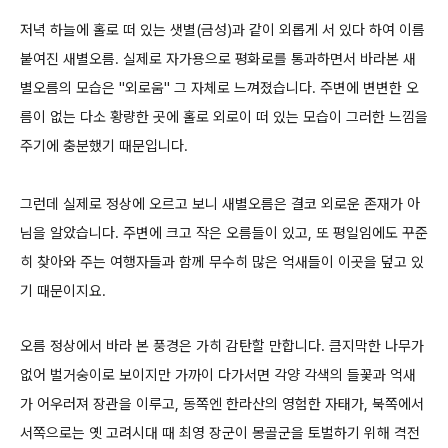
저녁 하늘에 홀로 떠 있는 샛별(금성)과 같이 외롭게 서 있다 하여 이름
붙여진 새별오름.
실제로 자가용으로 평화로를 통과하면서 바라본 새
별오름의 모습은 "외로움" 그 자체로 느껴졌습니다. 주변에 변변한 오
름이 없는 다소 황량한 곳에
홀로 외로이 떠 있는 모습이 그러한 느낌을
주기에 충분했기 때문입니다.
그런데 실제로 정상에 오르고 보니 새별오름은 결코 외로운 존재가 아
님을
알았습니다. 주변에 크고 작은 오름들이 있고, 또 평일임에도 꾸준
히 찾아와 주는 여행자들과 함께 무수히 많은 억새들이 이곳을 덮고 있
기 때문이지요.
오름 정상에서 바라 본 풍경은 가히 감탄할 만합니다.
큼지막한 나무가
없어 벌거숭이로 보이지만 가까이 다가서면 각양 각색의 들꽃과 억새
가 어우러져 장관을 이루고, 동쪽엔 한라산의 영험한 자태가,
북쪽에서
서쪽으로는 옛 고려시대 때 최영 장군이 몽골군을 토벌하기 위해 격전