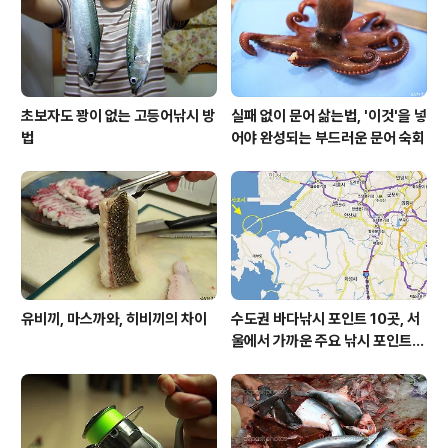
초보자도 꽝이 없는 고등어낚시 방
실패 없이 문어 삶는법, '이것'을 넣
법
어야 완성되는 부드러운 문어 숙회
유비끼, 마스까와, 히비끼의 차이
수도권 바다낚시 포인트 10곳, 서
울에서 가까운 주요 낚시 포인트
모음