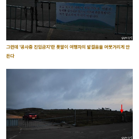
그런데 '공사중 진입금지'란 푯말이 여행자의 발걸음을 머뭇거리게 만
든다