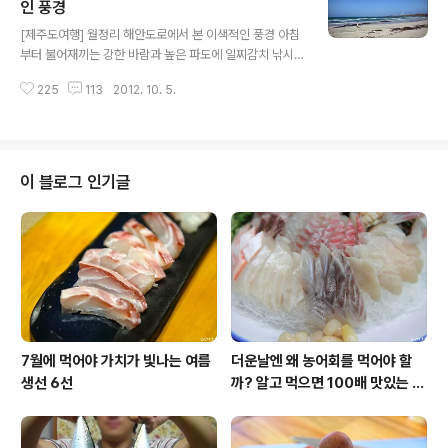
있어 몇 자 적어볼까 합니다. 산굼부리 들어가는 입구 영화
인 풍경
글 내용
'연풍연가' 촬영지로도 유명한 산굼부리는 전 세계적으로
[제주도여행] 월정리 해안도로에서 본 이색적인 풍경 아침
도 희귀하고도 한국에서는 유일한 마르(marr)형 분화구.
부터 불어재끼는 강한 바람과 높은 파도에 일찌감치 낚시
이는 용암이나 화산재의 분출 없이 열기의 폭발로 암석을
를 포기한 저는 울적한 기분을 달래기 위해 월정리 해안도
날려 구멍만 남게 된 분화구로 '굼부리'는 화산체의 분화구
225
113
2012. 10. 5.
로를 찾았습니다. 처음엔 명칭도 모른 채 무작정 해안도로
를 가리키는 제주말이라고..
를 따라 나선 길이였지요. 알고보니 성산일출봉 근처에서
시작되어 김녕 해수욕장까지 약 20여km가 넘는 해안도로
였습니다. 처음 눈에 들어온 풍경은 제주도 어느 곳에서나
볼 법한 해변가지만 가을이여서 그런지 한적하다 못해 적
이 블로그 인기글
적한 해변의 모습이 눈에 들어왔습니다. 저는 달리던 차를
세웁니다. 잠시나마 바닷바람을 쐬며 이 날 하지 못했던 낚
시를 대신해 멀찌감치 서서 바다를 구경하는 것으로 위안
을 삼아봅니다. 그런데 그 한적했던 풍경속에서 눈에 들어
온 인파들. 가만보니 바다쪽이 아닌 작은 연못처..
7월에 먹어야 가치가 빛나는 여름
더운날엔 왜 농어회를 먹어야 할
생선 6선
까? 알고 먹으면 100배 맛있는 농
어 종류와 제철 이야기