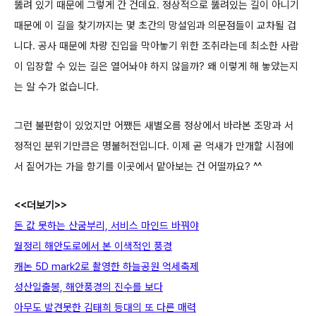
뚫려 있기 때문에 그렇게 간 건데요. 정상적으로 뚫려있는 길이 아니기
때문에 이 길을 찾기까지는 몇 초간
의 망설임과 의문점들이 교차될 겁
니다. 공사 때문에 차량 진입을 막아놓기 위한 조취라는데 최소한 사람
이 입장할 수 있는 길은 열어놔야 하지 않을까?
왜 이렇게 해 놓았는지
는 알 수가 없습니다.
그런 불편함이 있었지만 어쨌든 새별오름 정상에서 바라본 조망과 서
정적인 분위기만큼은 명불허전입니다.
이제 곧 억새가 만개할 시점에
서 짙어가는 가을 향기를 이곳에서 맡아보는 건 어떨까요? ^^
<<더보기>>
돈 값 못하는 산굼부리, 서비스 마인드 바꿔야
월정리 해안도로에서 본 이색적인 풍경
캐논 5D mark2로 촬영한 하늘공원 억세축제
성산일출봉, 해안풍경의 진수를 보다
아무도 발견못한 김태희 등대의 또 다른 매력