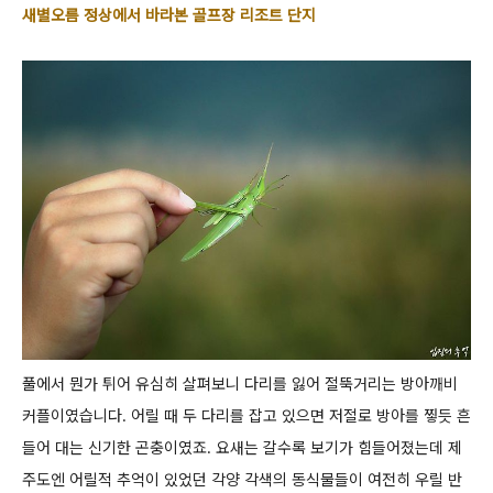
새별오름 정상에서 바라본 골프장 리조트 단지
풀에서 뭔가 튀어 유심히 살펴보니 다리를 잃어 절뚝거리는 방아깨비
커플이였습니다.
어릴 때 두 다리를 잡고 있으면 저절로 방아를 찧듯 흔
들어 대는 신기한 곤충이였죠.
요새는 갈수록 보기가 힘들어졌는데 제
주도엔 어릴적 추억이 있었던 각양 각색의 동식물들이 여전히 우릴 반