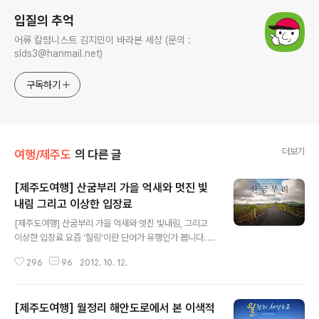
입질의 추억
어류 칼럼니스트 김지민이 바라본 세상 (문의 :
slds3@hanmail.net)
구독하기
더보기
여행/제주도
의 다른 글
[제주도여행] 산굼부리 가을 억새와 멋진 빛
내림 그리고 이상한 입장료
글 내용
[제주도여행] 산굼부리 가을 억새와 멋진 빛내림, 그리고
이상한 입장료 요즘 '힐링'이란 단어가 유행인가 봅니다. 그
뜻을 살펴보니 마음과 몸을 치유한다는 의미로써 사용되는
296
96
2012. 10. 12.
데요. 바쁘고 삭막한 현대인의 삶에서 잠시 떠나 마음을 안
정시킬 수 있는 그런 곳이 필요한 요즘입니다. 그래서 찾은
곳은 제주도의 유명 명소 중 하나인 "산굼부리". 그런데 이
[제주도여행] 월정리 해안도로에서 본 이색적
아름답고 희귀한 풍경 뒤에는 어딘가 모르게 씁쓸한 점이