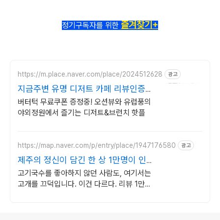
즐겨찾기+
정기구독자를 위한
https://m.place.naver.com/place/2024512628
광고
지금주변 유명 디저트 카페 리뷰인증된
핫플!별점4.83
버터턱 무료쿠폰 증정중! 오션뷰와 유럽풍의
야외정원에서 즐기는 디저트&브런치 핫플
https://map.naver.com/p/entry/place/1947176580
광고
제주의 정신이 담긴 한 상 1만명이 인
정한 현지인 국수
고기국수를 좋아하지 않던 사람도, 여기서는
고개를 끄덕입니다. 이건 다르다. 리뷰 1만
이상, 평점 4.7 이상! 제주도민, 여행객 모두
가 줄서는 이유있는 맛
로그 정보