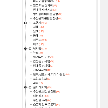
바다 기생충 이야기
(28)
알고 먹는 참치회
(13)
현대판 자산어보
(82)
방사능이 미치는 영향
(10)
수산물의 불편한 진실
(65)
조행기
(486)
서해
(100)
남해
(156)
동해
(21)
제주도
(100)
해외
(109)
낚시팁
(322)
뉴스
(20)
릴 찌낚시 기초
(93)
감성돔 낚시 팁
(30)
벵에돔 낚시 팁
(27)
선상낚시 팁
(16)
원투, 생활낚시, 기타 어종 팁
(86)
포인트 정보
(33)
리뷰
(17)
꾼의 레시피
(238)
수산물, 생선 손질법
(39)
생선 요리
(92)
수산물 요리
(44)
소고기 및 육류 요리
(37)