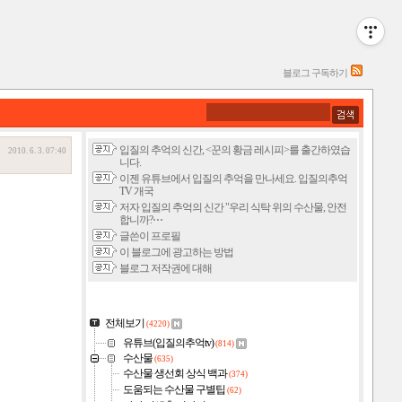
블로그 구독하기
입질의 추억의 신간, <꾼의 황금 레시피>를 출간하였습
2010. 6. 3. 07:40
니다.
이젠 유튜브에서 입질의 추억을 만나세요. 입질의추억
TV 개국
저자 입질의 추억의 신간 "우리 식탁 위의 수산물, 안전
합니까?⋯
글쓴이 프로필
이 블로그에 광고하는 방법
블로그 저작권에 대해
전체보기
(4220)
유튜브(입질의추억tv)
(814)
수산물
(635)
수산물 생선회 상식 백과
(374)
도움되는 수산물 구별팁
(62)