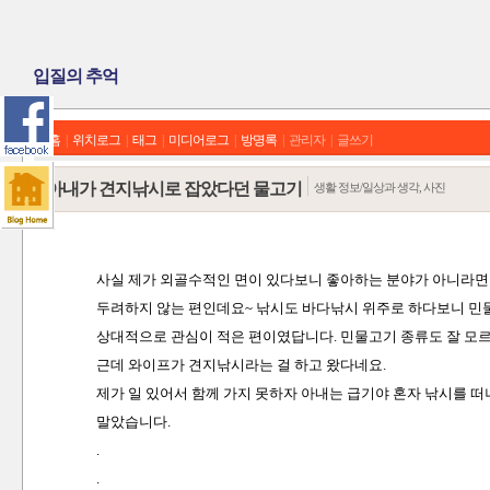
입질의 추억
홈
|
위치로그
|
태그
|
미디어로그
|
방명록
|
관리자
|
글쓰기
아내가 견지낚시로 잡았다던 물고기
생활 정보/일상과 생각, 사진
사실 제가 외골수적인 면이 있다보니 좋아하는 분야가 아니라면
두려하지 않는 편인데요~ 낚시도 바다낚시 위주로 하다보니 민
상대적으로 관심이 적은 편이였답니다. 민물고기 종류도 잘 모르고
근데 와이프가 견지낚시라는 걸 하고 왔다네요.
제가 일 있어서 함께 가지 못하자 아내는 급기야 혼자 낚시를 
말았습니다.
.
.