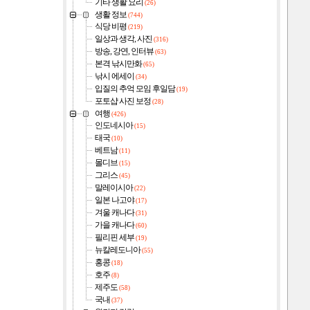
기타 생활 요리
(26)
생활 정보
(744)
식당 비평
(219)
일상과 생각, 사진
(316)
방송, 강연, 인터뷰
(63)
본격 낚시만화
(65)
낚시 에세이
(34)
입질의 추억 모임 후일담
(19)
포토샵 사진 보정
(28)
여행
(426)
인도네시아
(15)
태국
(10)
베트남
(11)
몰디브
(15)
그리스
(45)
말레이시아
(22)
일본 나고야
(17)
겨울 캐나다
(31)
가을 캐나다
(60)
필리핀 세부
(19)
뉴칼레도니아
(55)
홍콩
(18)
호주
(8)
제주도
(58)
국내
(37)