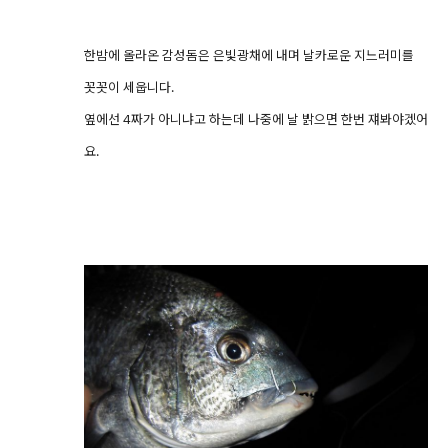
한밤에 올라온 감성돔은 은빛광채에 내며 날카로운 지느러미를
꼿꼿이 세웁니다.
옆에선 4짜가 아니냐고 하는데 나중에 날 밝으면 한번 쟤봐야겠어
요.