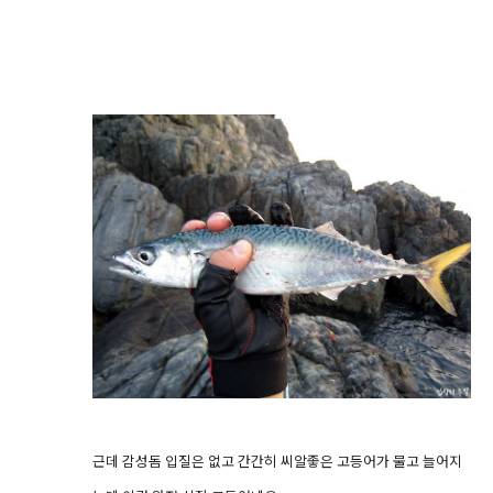
근데 감성돔 입질은 없고 간간히 씨알좋은 고등어가 물고 늘어지