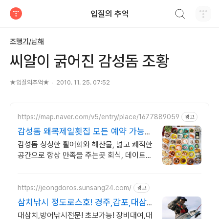
검색하기
입질의 추억
티스토리
조행기/남해
씨알이 굵어진 감성돔 조황
★입질의추억★
2010. 11. 25. 07:52
https://map.naver.com/v5/entry/place/1677889059
광고
감성돔 왜목제일횟집 모든 예약 가능합
니다!
감성돔 싱싱한 활어회와 해산물, 넓고 쾌적한
공간으로 항상 만족을 주는곳 회식, 데이트,
가족모임 장소 고민 끝! 네이버 예약시 혜택
팡팡!
https://jeongdoros.sunsang24.com/
광고
삼치낚시 정도로스호! 경주,감포,대삼
치 방어 넘버
대삼치,방어낚시전문! 초보가능! 장비대여,대