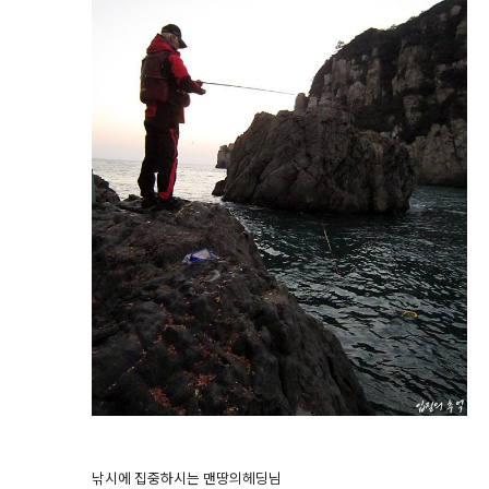
낚시에 집중하시는 맨땅의헤딩님