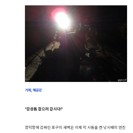
거제, 해금강
"감성돔 잡으러 갑시다!"
정막함에 감싸인 포구의 새벽은 이제 막 시동을 켠 낚시배의 엔진