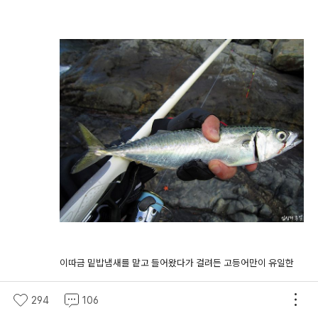
이따금 밑밥냄새를 맡고 들어왔다가 걸려든 고등어만이 유일한
입질
294
106
근데 고등어가 피눈물을 흘리고 올라오네요. 이런 ㅠㅠ