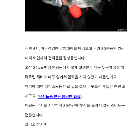
새벽 4시, 어두컴컴한 망망대해를 바라보고 무려 30분동안 낑낑
대며 어렵사리 건져올린 감성돔입니다.
고작 32cm 밖에 안되는데 이렇게 고생한 이유는 누군가에 의해
터트린 채비에 마구 엉켜서 꼼짝을 하지 않았기 때문인데요
여기에 대한 에피소드는 따로 글을 섰으니 못보신 분들은 한번 보
시구요.
(
낚시도중 받은 황당한 입질
)
어쨌든 낚시를 시작한지 30분만에 첫수를 올려서 일단 스타트는
괜찮습니다.
그리고 잠시후