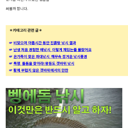
써볼까 합니다.
＊카테고리 관련 글＊
☞
비맞으며 아홉시간 동안 진흙탕 낚시 결과
☞
난생 처음 경험한 배낚시, 이렇게 재밌는줄 몰랐어요
☞
온가족이 찾은 좌대낚시, 해무속 정겨운 낚시풍경
☞
특명, 돌돔을 찾아라! 왕등도 갯바위 낚시
☞
황제 부럽지 않은 갯바위에서의 만찬