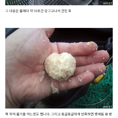
그 다음은 물에다 약 10초간 담그고나서 건진 후
꽉 쥐어 물기를 어느정도 뺍니다. 그리고 동글동글하게 반죽하면 벵에돔 용 빵