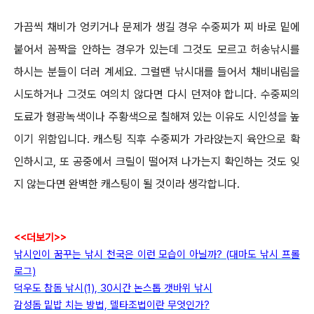
가끔씩 채비가 엉키거나 문제가 생길 경우 수중찌가 찌 바로 밑에
붙어서 꼼짝을 안하는 경우가 있는데 그것도 모르고 허송낚시를
하시는 분들이
더러 계세요. 그럴땐 낚시대를 들어서 채비내림을
시도하거나 그것도 여의치 않다면 다시 던져야 합니다.
수중찌의
도료가 형광녹색이나 주황색으로 칠해져 있는 이유도 시인성을 높
이기 위함입니다.
캐스팅 직후 수중찌가 가라앉는지 육안으로 확
인하시고, 또 공중에서 크릴이 떨어져 나가는지 확인하는 것도 잊
지 않는다면 완벽한 캐스팅이 될 것이라
생각합니다.
<<더보기>>
낚시인이 꿈꾸는 낚시 천국은 이런 모습이 아닐까? (대마도 낚시 프롤
로그)
덕우도 참돔 낚시(1), 30시간 논스톱 갯바위 낚시
감성돔 밑밥 치는 방법, 델타조법이란 무엇인가?