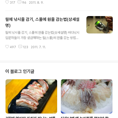
317
96
2011. 8. 9.
부력이 표시되어 있습니다. 그런데 표기가 안되어 있는 제
품들이 더러 있습니다. 주로 싸구려 찌들이 그렇습니다. 이
러한 찌들은 부력도 잘 맞지 않고 중하중심도 아니여서 값
릴에 낚시줄 감기, 스풀에 원줄 감는법(상세설
비싼 찌에 비해 여러모로 스팩이 딸리는게 사실입니다. 그
렇다고 개당 2~3만원이나 하는 고급 찌를 사용하기는 우
명)
글 내용
리같은 서민들은 쉽지 않지요. 그래서 오늘 이 시간은 개당
릴에 낚시줄 감기, 스풀에 원줄 감는법(상세설명) 바다낚시
만원 이하의 찌를 가지고 고급 찌 못지 않는 기능을 발휘 할
입문자들이 가장 궁금해하는 릴(스풀)에 원줄 감는 방법에
수 있도록 찌 부력을 맞춰서 여부력을 표기하는 방법에 대
대해 설명해 보겠습니다. 요거 한번 익혀놓으면 요긴하게
해 알려드리고자 합니다. 사실 전 지금까지 만원이 넘는 찌
497
123
2011. 7. 11.
사용할 수 있으므로 낚시하러 가셨을 때 낚시점에서 도움
를 써본적이 없습니다. 대게 2~..
받지 않고 스스로 할 수 있길 기대하며 시작해볼께요. 생각
보다 간단하니 잘 보고 따라하시기 바랍니다. ^^ 인터넷에
"스풀에 줄 감기 혹은 릴에 낚시줄 감는법'을 치시면 위와
같은 정보를 얻을 수 있을겁니다. 조금 복잡하게 되어 있어
이 블로그 인기글
서 햇갈리기 쉬운데요. 일단 스풀에 원줄을 감는 법은 (1)번
과 (2)까지만 하시면 충분합니다. (3)번과 (4)번은 한번 더
매듭을 줘서 결정강도를 높이는거 같은데 안해도 별 문제
없습니다. ^^ 우선 줄 감기에 앞서 원줄을 구입하시고 나면
이렇게 미지..