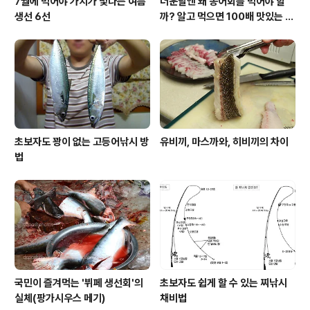
7월에 먹어야 가치가 빛나는 여름
더운날엔 왜 농어회를 먹어야 할
생선 6선
까? 알고 먹으면 100배 맛있는 농
어 종류와 제철 이야기
초보자도 꽝이 없는 고등어낚시 방
유비끼, 마스까와, 히비끼의 차이
법
국민이 즐겨먹는 '뷔페 생선회'의
초보자도 쉽게 할 수 있는 찌낚시
실체(팡가시우스 메기)
채비법