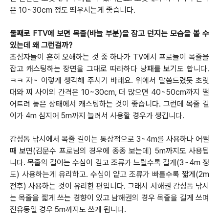
은 10~30cm 정도 띄우시는게 좋습니다.
둘째로 FTV에 보면 목줄(바늘 부분)을 잡고 던지는 모습을 볼 수
있는데 왜 그런걸까?
초심자들이 흔히 오해하는 것 중 하나가 TV에서 프로들이 목줄을
잡고 캐스팅하는 장면을 그대로 따라하다 낭패를 보기도 합니다.
ㅋㅋ
자~ 이렇게 생각해 주시기 바래요. 위에서 말씀드렸듯 초릿
대와 찌 사이의 간격은 10~30cm, 더 많으면 40~50cm까지 떨
어트려 놓은 상태에서 캐스팅하는 것이 좋습니다. 그런데 목줄 길
이가 4m 심지어 5m까지 늘려서 사용할 경우가 생깁니다.
감성돔 낚시에서 목줄 길이는 통상적으로 3~4m를 사용하나 어쩔
때 보면(김문수 프로님의 경우에 종종 보는데) 5m까지도 사용됩
니다.
목줄의 길이는 수심이 깊고 조류가 느릴수록 길게(3~4m 정
도) 사용하는게 유리하고. 수심이 얕고 조류가 빠를수록 짧게(2m
전후) 사용하는 것이
유리한 편입니다. 그래서 서해권 감성돔 낚시
는 목줄을 짧게 쓰는 경향이 있고 남해권의 경우 목줄을 길게 쓰며
전유동일 경우 5m까지도 쓰게 됩니다.