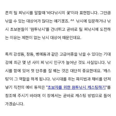
흔히 릴 찌낚시를 말할때 '바다낚시의 꽃'이라 표현합니다.
그만큼
낚을 수 있는 대상어가 많다는 얘기겠죠. ^^
낚시에 입문하거나 낚
시 초보분들이 '원투낚시'를 건너뛰고 곧바로 릴 찌낚시에 도전하
는 이유는 제한이 없는 낚시 대상어 때문인데요.
특히 감성돔, 참돔, 벵에돔과 같은 고급어종을 낚을 수 있다는 기대
감에 최근 몇 년 사이 찌 낚시 인구가 늘어난 것도 사실입니다.
낚
시를 함에 있어 첫 단추를 잘 꿰는 것은 대단히 중요한데요. '캐스
팅'이 그 역할을 하게 됩니다.
낚시대를 쥐는 파지법과 채비를 던져
넣기 직전의 예비 동작은
"
초보자를 위한 원투낚시 캐스팅하기
"
를
참조해 주시기 바라며 이 장에서는 곧바로
캐스팅 방법으로 들어
가겠습니다.