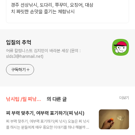
경주 선상낚시, 도다리, 쭈꾸미, 오징어, 대삼
치 짜릿한 손맛을 즐기는 체험낚시
로그 정보
입질의 추억
어류 칼럼니스트 김지민이 바라본 세상 (문의 :
slds3@hanmail.net)
구독하기
더보기
낚시팁 /릴 찌낚시 기초
의 다른 글
찌 부력 맞추기, 여부력 표기하기(찌 낚시)
글 내용
찌 부력 맞추기, 여부력 표기하기(찌 낚시) 오늘은 찌 낚시
를 하시는 분들에게 매우 중요한 이야기를 하나 해볼까 합
니다. 우리가 바다낚시에서 사용하는 대부분의 구멍찌는