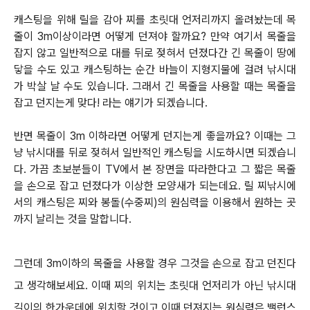
캐스팅을 위해 릴을 감아 찌를 초릿대 언저리까지 올려놨는데 목
줄이 3m이상이라면 어떻게 던져야 할까요?
만약 여기서 목줄을
잡지 않고 일반적으로 대를 뒤로 젖혀서 던졌다간 긴 목줄이 땅에
닿을 수도 있고 캐스팅하는 순간 바늘이 지형지물에 걸려 낚시대
가 박살 날 수도 있습니다. 그래서 긴 목줄을 사용할 때는 목줄을
잡고 던지는게 맞다! 라는 얘기가 되겠습니다.
반면 목줄이 3m 이하라면 어떻게 던지는게 좋을까요?
이때는 그
냥 낚시대를 뒤로 젖혀서 일반적인 캐스팅을 시도하시면 되겠습니
다.
가끔 초보분들이 TV에서 본 장면을 따라한다고 그 짧은 목줄
을 손으로 잡고 던졌다가 이상한 모양새가 되는데요.
릴 찌낚시에
서의 캐스팅은 찌와 봉돌(수중찌)의 원심력을 이용해서 원하는 곳
까지 날리는 것을 말합니다.
그런데 3m이하의 목줄을 사용할 경우 그것을 손으로 잡고 던진다
고 생각해보세요. 이때 찌의 위치는 초릿대 언저리가 아닌 낚시대
길이의 한가운데에 위치
할 것이고 이때 던져지는 원심력은 밸런스